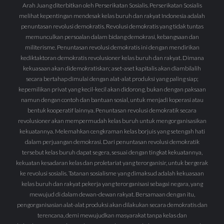
Arah Juang diterbitkan oleh Perserikatan Sosialis. Perserikatan Sosialis
melihat kepentingan mendesak kelas buruh dan rakyat Indonesia adalah
penuntasan revolusi demokratis. Revolusi demokratis yang tidak tuntas
memunculkan persoalan dalam bidang demokrasi, kebangsaan dan
militerisme. Penuntasan revolusi demokratis ini dengan mendirikan
kediktaktoran demokratis revolusioner kelas buruh dan rakyat. Dimana
kekuasaan akan didemokratiskan; aset-aset kapitalis akan diambilalih
secara bertahap dimulai dengan alat-alat produksi yang paling siap;
kepemilikan privat yang kecil-kecil akan didorong, bukan dengan paksaan
namun dengan contoh dan bantuan sosial, untuk menjadi koperasi atau
bentuk kooperatif lainnya. Penuntasan revolusi demokratik secara
revolusioner akan mempermudah kelas buruh untuk mengorganisasikan
kekuatannya. Melemahkan cengkraman kelas borjuis yang setengah hati
dalam perjuangan demokrasi. Dari penuntasan revolusi demokratik
tersebut kelas buruh dapat segera, sesuai dengan tingkat kekuatannya,
kekuatan kesadaran kelas dan proletariat yang terorganisir, untuk bergerak
ke revolusi sosialis. Tatanan sosialisme yang dimaksud adalah kekuasaan
kelas buruh dan rakyat pekerja yang terorganisasi sebagai negara, yang
mewujud di dalam dewan-dewan rakyat. Bersamaan dengan itu,
pengorganisasian alat-alat produksi akan dilakukan secara demokratis dan
terencana, demi mewujudkan masyarakat tanpa kelas dan