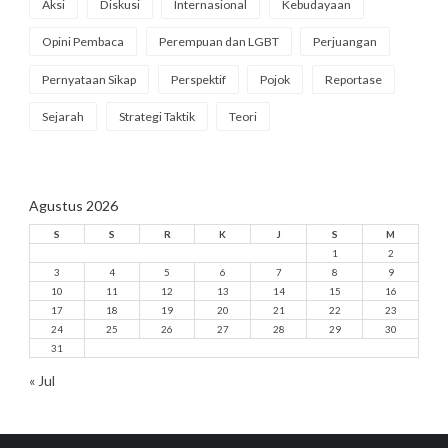
Aksi
Diskusi
Internasional
Kebudayaan
Opini Pembaca
Perempuan dan LGBT
Perjuangan
Pernyataan Sikap
Perspektif
Pojok
Reportase
Sejarah
Strategi Taktik
Teori
Agustus 2026
S
S
R
K
J
S
M
1
2
3
4
5
6
7
8
9
10
11
12
13
14
15
16
17
18
19
20
21
22
23
24
25
26
27
28
29
30
31
« Jul