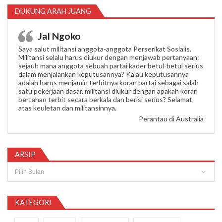
DUKUNG ARAH JUANG
Jal Ngoko
Saya salut militansi anggota-anggota Perserikat Sosialis.
Militansi selalu harus diukur dengan menjawab pertanyaan:
sejauh mana anggota sebuah partai kader betul-betul serius
dalam menjalankan keputusannya? Kalau keputusannya
adalah harus menjamin terbitnya koran partai sebagai salah
satu pekerjaan dasar, militansi diukur dengan apakah koran
bertahan terbit secara berkala dan berisi serius? Selamat
atas keuletan dan militansinnya.
Perantau di Australia
ARSIP
Arsip
KATEGORI