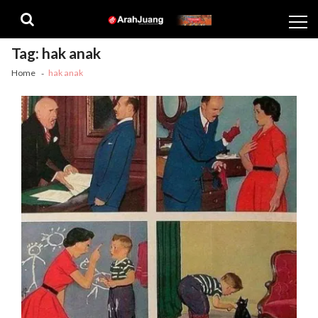
Skip
Skip
to
to
navigation
content
Tag:
hak anak
Home
hak anak