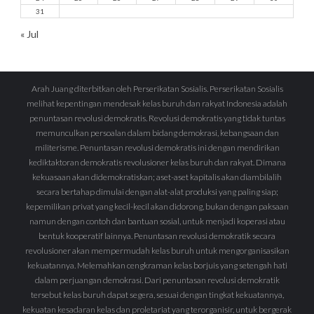
31
« Jul
Arah Juang diterbitkan oleh Perserikatan Sosialis. Perserikatan Sosialis
melihat kepentingan mendesak kelas buruh dan rakyat Indonesia adalah
penuntasan revolusi demokratis. Revolusi demokratis yang tidak tuntas
memunculkan persoalan dalam bidang demokrasi, kebangsaan dan
militerisme. Penuntasan revolusi demokratis ini dengan mendirikan
kediktaktoran demokratis revolusioner kelas buruh dan rakyat. Dimana
kekuasaan akan didemokratiskan; aset-aset kapitalis akan diambilalih
secara bertahap dimulai dengan alat-alat produksi yang paling siap;
kepemilikan privat yang kecil-kecil akan didorong, bukan dengan paksaan
namun dengan contoh dan bantuan sosial, untuk menjadi koperasi atau
bentuk kooperatif lainnya. Penuntasan revolusi demokratik secara
revolusioner akan mempermudah kelas buruh untuk mengorganisasikan
kekuatannya. Melemahkan cengkraman kelas borjuis yang setengah hati
dalam perjuangan demokrasi. Dari penuntasan revolusi demokratik
tersebut kelas buruh dapat segera, sesuai dengan tingkat kekuatannya,
kekuatan kesadaran kelas dan proletariat yang terorganisir, untuk bergerak