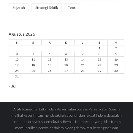
Sejarah
Strategi Taktik
Teori
Agustus 2026
S
S
R
K
J
S
M
1
2
3
4
5
6
7
8
9
10
11
12
13
14
15
16
17
18
19
20
21
22
23
24
25
26
27
28
29
30
31
« Jul
Arah Juang diterbitkan oleh Perserikatan Sosialis. Perserikatan Sosialis
melihat kepentingan mendesak kelas buruh dan rakyat Indonesia adalah
penuntasan revolusi demokratis. Revolusi demokratis yang tidak tuntas
memunculkan persoalan dalam bidang demokrasi, kebangsaan dan