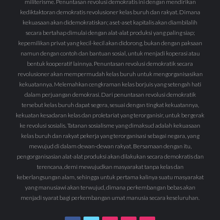
militerisme. Penuntasan revolusi demokratis ini dengan mendirikan
kediktaktoran demokratis revolusioner kelas buruh dan rakyat. Dimana
kekuasaan akan didemokratiskan; aset-aset kapitalis akan diambilalih
secara bertahap dimulai dengan alat-alat produksi yang paling siap;
kepemilikan privat yang kecil-kecil akan didorong, bukan dengan paksaan
namun dengan contoh dan bantuan sosial, untuk menjadi koperasi atau
bentuk kooperatif lainnya. Penuntasan revolusi demokratik secara
revolusioner akan mempermudah kelas buruh untuk mengorganisasikan
kekuatannya. Melemahkan cengkraman kelas borjuis yang setengah hati
dalam perjuangan demokrasi. Dari penuntasan revolusi demokratik
tersebut kelas buruh dapat segera, sesuai dengan tingkat kekuatannya,
kekuatan kesadaran kelas dan proletariat yang terorganisir, untuk bergerak
ke revolusi sosialis. Tatanan sosialisme yang dimaksud adalah kekuasaan
kelas buruh dan rakyat pekerja yang terorganisasi sebagai negara, yang
mewujud di dalam dewan-dewan rakyat. Bersamaan dengan itu,
pengorganisasian alat-alat produksi akan dilakukan secara demokratis dan
terencana, demi mewujudkan masyarakat tanpa kelas dan
keberlangsungan alam, sehingga untuk pertama kalinya suatu masyarakat
yang manusiawi akan terwujud, dimana perkembangan bebas akan
menjadi syarat bagi perkembangan umat manusia secara keseluruhan.