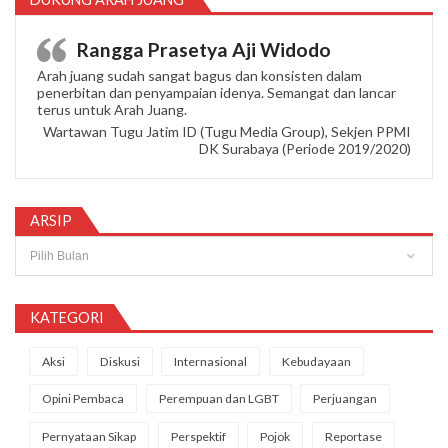
Rangga Prasetya Aji Widodo
Arah juang sudah sangat bagus dan konsisten dalam
penerbitan dan penyampaian idenya. Semangat dan lancar
terus untuk Arah Juang.
Wartawan Tugu Jatim ID (Tugu Media Group), Sekjen PPMI
DK Surabaya (Periode 2019/2020)
ARSIP
Arsip
KATEGORI
Aksi
Diskusi
Internasional
Kebudayaan
Opini Pembaca
Perempuan dan LGBT
Perjuangan
Pernyataan Sikap
Perspektif
Pojok
Reportase