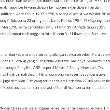
aat invasi dan pendudukan Indonesia di Timor Leste sejak 1975-19
nak Timor Leste yang dibawa ke Indonesia dan dipisahkan dari
t militer di Aceh tahun 1989-1998, 6 orang di peristiwa Wasior, 88 
njung Priok, serta 23 orang pada kasus Petrus 1982-1985, penghila
is Mei 1998 serta penculikan aktivis tahun 1998. Pada tahun 2013,
elah dijemput oleh anggota Intel Korem 011 Lilawangsa, Sumatera
adilan dan kebenaran dalam penghilangan paksa tersebut. Para pelak
han ribu orang yang hilang tidak diketahui nasibnya. Soeharto mati
hatannya. Panglima ABRI seperti M Yusuf, Benny Moerdani, Try
nto tidak pernah diadili. Hendropriyono yang terlibat di peristiwa
li juga demikian. SBY yang terlibat dalam Peristiwa 27 Juli bahkan bi
Kopassus saat daerah operasi militer di Aceh serta terlibat dalam
 PR dan Chairawan melenggang bebas. Sementara empat perwira Tim