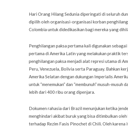
Hari Orang Hilang Sedunia diperingati di seluruh du
dipilih oleh organisasi-organisasi korban penghilan
Colombia untuk didedikasikan bagi mereka yang dihil
Penghilangan paksa pertama kali digunakan sebagai b
pertama di Amerika Latin yang melakukan praktik te
penghilangan paksa menjadi alat represi utama di Amer
Peru, Venezuela, Bolivia serta Paraguay. Bahkan ker
Amerika Selatan dengan dukungan Imperialis Amerika
untuk “menemukan” dan “membunuh” musuh-musuh dari 
lebih dari 400 ribu orang dipenjara.
Dokumen rahasia dari Brazil menunjukan ketika jend
menghindari akibat buruk yang bisa ditimbulkan ole
terhadap Rezim Fasis Pinochet di Chili. Oleh karena i