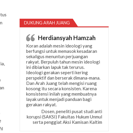
stus
an
DUKUNG ARAH JUANG
Herdiansyah Hamzah
Koran adalah mesin ideologi yang
berfungsi untuk memasok kesadaran
sekaligus menuntun perjuangan
rakyat. Berpuluh tahun mesin ideologi
ia,
ini dibiarkan lapuk tak terurus.
Ideologi gerakan seperti kering
perspektif dan berserak dimana-mana.
n
Dan Arah Juang telah mengisi ruang
an
kosong itu secara konsisten. Karena
konsistensi inilah yang membuatnya
layak untuk menjadi panduan bagi
gerakan rakyat.
Dosen, peneliti pusat studi anti
n
korupsi (SAKSI) Fakultas Hukum Unmul
e
serta penggiat Aksi Kamisan Kaltim
il