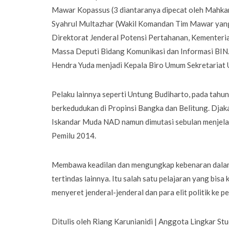
Mawar Kopassus (3 diantaranya dipecat oleh Mahkama
Syahrul Multazhar (Wakil Komandan Tim Mawar yang 
Direktorat Jenderal Potensi Pertahanan, Kementeri
Massa Deputi Bidang Komunikasi dan Informasi BIN.
Hendra Yuda menjadi Kepala Biro Umum Sekretariat
Pelaku lainnya seperti Untung Budiharto, pada ta
berkedudukan di Propinsi Bangka dan Belitung. Dja
Iskandar Muda NAD namun dimutasi sebulan menjelan
Pemilu 2014.
Membawa keadilan dan mengungkap kebenaran dalam p
tertindas lainnya. Itu salah satu pelajaran yang bisa
menyeret jenderal-jenderal dan para elit politik ke
Ditulis oleh Riang Karunianidi
|
Anggota Lingkar Stud