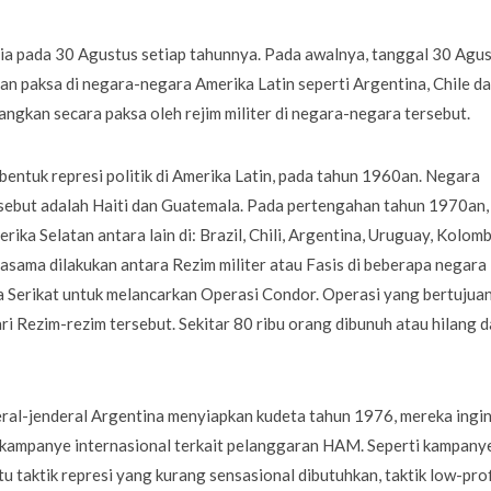
nia pada 30 Agustus setiap tahunnya. Pada awalnya, tanggal 30 Agu
gan paksa di negara-negara Amerika Latin seperti Argentina, Chile d
angkan secara paksa oleh rejim militer di negara-negara tersebut.
entuk represi politik di Amerika Latin, pada tahun 1960an. Negara
rsebut adalah Haiti dan Guatemala. Pada pertengahan tahun 1970an,
ika Selatan antara lain di: Brazil, Chili, Argentina, Uruguay, Kolomb
jasama dilakukan antara Rezim militer atau Fasis di beberapa negara
 Serikat untuk melancarkan Operasi Condor. Operasi yang bertujua
Rezim-rezim tersebut. Sekitar 80 ribu orang dibunuh atau hilang d
eral-jenderal Argentina menyiapkan kudeta tahun 1976, mereka ingi
h kampanye internasional terkait pelanggaran HAM. Seperti kampany
tu taktik represi yang kurang sensasional dibutuhkan, taktik
low-prof