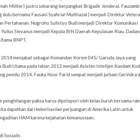
h Militer) justru sekarang berpangkat Brigadir Jenderal. Fauzamb
dulu bernama Fausani Syahrial Multhazar) menjadi Direktur Vetera
an Pertahanan. Nugroho Sulistyo Budi menjadi Direktur Komunikasi
 Yulius Slevanus menjadi Kepala BIN Daerah Kepulauan Riau. Dadan
 Utama BNPT.
hun 2014 menjabat sebagai Komandan Korem 045/ Garuda Jaya yang
ka Budi Utama pada tahun 2012 menjadi Asisten Intelijen Kasdam Ko
g pemilu 2014. Fauka Noor Farid sempat menjadi jurkam Gerindra d
enghilangan paksa harus dipelopori oleh kelas buruh bersama rak
 kita dapatkan dari keberhasilan perjuangan di Amerika Latin untuk
 pengadilan HAM karena kejahatan kemanusiaan.
i Sosialis