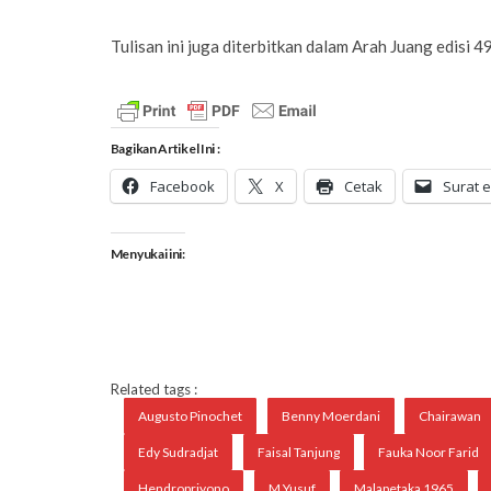
Tulisan ini juga diterbitkan dalam Arah Juang edisi 4
Bagikan Artikel Ini :
Facebook
X
Cetak
Surat e
Menyukai ini:
Related tags :
Augusto Pinochet
Benny Moerdani
Chairawan
Edy Sudradjat
Faisal Tanjung
Fauka Noor Farid
Hendropriyono
M Yusuf
Malapetaka 1965