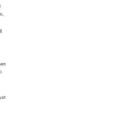
i
n,
g
dam
i
yat