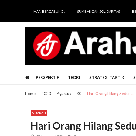
Skip
Skip
to
to
MARI BERGABUNG!
SUMBANGAN SOLIDARITAS
B
navigation
content
Arah Juang
Melipat Ganda, Membakar Tirani
PERSPEKTIF
TEORI
STRATEGI TAKTIK
S
Home
2020
Agustus
30
Hari Orang Hilang Sedunia
SEJARAH
Hari Orang Hilang Sed