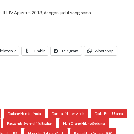
9, III-IV Agustus 2018, dengan judul yang sama.
lektronik
Tumblr
Telegram
WhatsApp
Dadang Hendra Yuda
Darurat Militer Aceh
Djaka Budi Utama
Fauzambi Syahrul Multazhar
Hari Orang Hilang Sedunia
Muchdi PR
Nugroho Sulistyo Budi
Penculikan Aktivis 1998