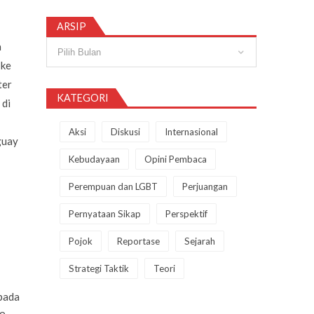
ARSIP
Arsip
a
 ke
ter
KATEGORI
 di
Aksi
Diskusi
Internasional
guay
Kebudayaan
Opini Pembaca
Perempuan dan LGBT
Perjuangan
Pernyataan Sikap
Perspektif
Pojok
Reportase
Sejarah
Strategi Taktik
Teori
pada