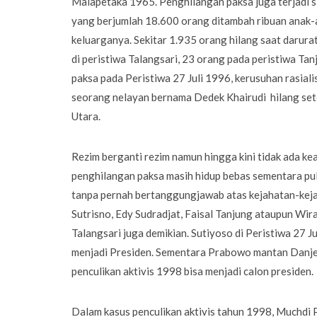
Malapetaka 1965. Penghilangan paksa juga terjadi s
yang berjumlah 18.600 orang ditambah ribuan anak-a
keluarganya. Sekitar 1.935 orang hilang saat darura
di peristiwa Talangsari, 23 orang pada peristiwa Ta
paksa pada Peristiwa 27 Juli 1996, kerusuhan rasial
seorang nelayan bernama Dedek Khairudi hilang set
Utara.
Rezim berganti rezim namun hingga kini tidak ada ke
penghilangan paksa masih hidup bebas sementara pulu
tanpa pernah bertanggungjawab atas kejahatan-keja
Sutrisno, Edy Sudradjat, Faisal Tanjung ataupun Wira
Talangsari juga demikian. Sutiyoso di Peristiwa 27 Ju
menjadi Presiden. Sementara Prabowo mantan Danjen 
penculikan aktivis 1998 bisa menjadi calon presiden.
Dalam kasus penculikan aktivis tahun 1998, Muchdi