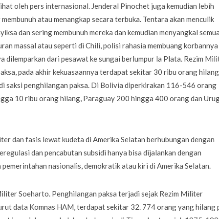
at oleh pers internasional. Jenderal Pinochet juga kemudian lebih
membunuh atau menangkap secara terbuka. Tentara akan menculik
nyiksa dan sering membunuh mereka dan kemudian menyangkal semu
an massal atau seperti di Chili, polisi rahasia membuang korbannya
a dilemparkan dari pesawat ke sungai berlumpur la Plata. Rezim Mili
sa, pada akhir kekuasaannya terdapat sekitar 30 ribu orang hilang
di saksi penghilangan paksa. Di Bolivia diperkirakan 116-546 orang
 hingga 10 ribu orang hilang, Paraguay 200 hingga 400 orang dan Uru
iter dan fasis lewat kudeta di Amerika Selatan berhubungan dengan
deregulasi dan pencabutan subsidi hanya bisa dijalankan dengan
emerintahan nasionalis, demokratik atau kiri di Amerika Selatan.
iliter Soeharto. Penghilangan paksa terjadi sejak Rezim Militer
rut data Komnas HAM, terdapat sekitar 32. 774 orang yang hilang 