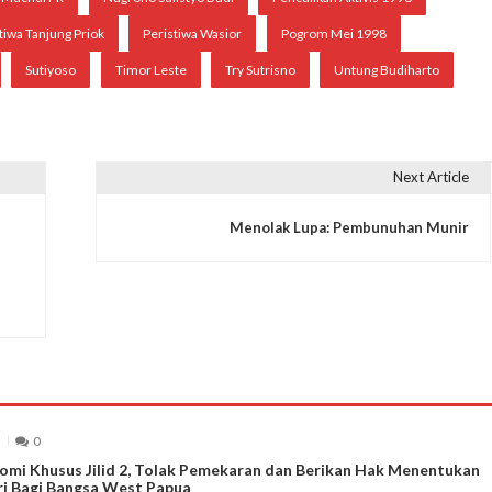
tiwa Tanjung Priok
Peristiwa Wasior
Pogrom Mei 1998
Sutiyoso
Timor Leste
Try Sutrisno
Untung Budiharto
Next Article
Menolak Lupa: Pembunuhan Munir
0
mi Khusus Jilid 2, Tolak Pemekaran dan Berikan Hak Menentukan
ri Bagi Bangsa West Papua