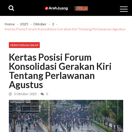
Skip
Skip
to
to
navigation
content
Home
2025
Oktober
3
Kertas Posisi Forum Konsolidasi Gerakan Kiri Tentang Perlawanan Agustus
PERNYATAAN SIKAP
Kertas Posisi Forum
Konsolidasi Gerakan Kiri
Tentang Perlawanan
Agustus
3 Oktober 2025
0