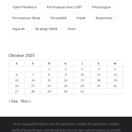
Opini Pembaca
Perempuan dan LGBT
Perjuangan
Pernyataan Sikap
Perspektif
Pojok
Reportase
Sejarah
Strategi Taktik
Teori
Oktober 2025
S
S
R
K
J
S
M
1
2
3
4
5
6
7
8
9
10
11
12
13
14
15
16
17
18
19
20
21
22
23
24
25
26
27
28
29
30
31
« Sep
Nov »
Arah Juang diterbitkan oleh Perserikatan Sosialis. Perserikatan Sosialis
melihat kepentingan mendesak kelas buruh dan rakyat Indonesia adalah