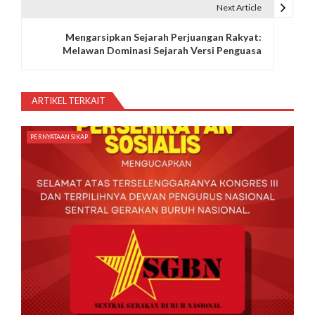
i
Next Article
g
Mengarsipkan Sejarah Perjuangan Rakyat:
Melawan Dominasi Sejarah Versi Penguasa
a
s
ARTIKEL TERKAIT
i
p
PERNYATAAN SIKAP
o
s