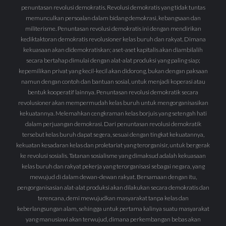
penuntasan revolusi demokratis. Revolusi demokratis yang tidak tuntas
memunculkan persoalan dalam bidang demokrasi, kebangsaan dan
militerisme. Penuntasan revolusi demokratis ini dengan mendirikan
kediktaktoran demokratis revolusioner kelas buruh dan rakyat. Dimana
kekuasaan akan didemokratiskan; aset-aset kapitalis akan diambilalih
secara bertahap dimulai dengan alat-alat produksi yang paling siap;
kepemilikan privat yang kecil-kecil akan didorong, bukan dengan paksaan
namun dengan contoh dan bantuan sosial, untuk menjadi koperasi atau
bentuk kooperatif lainnya. Penuntasan revolusi demokratik secara
revolusioner akan mempermudah kelas buruh untuk mengorganisasikan
kekuatannya. Melemahkan cengkraman kelas borjuis yang setengah hati
dalam perjuangan demokrasi. Dari penuntasan revolusi demokratik
tersebut kelas buruh dapat segera, sesuai dengan tingkat kekuatannya,
kekuatan kesadaran kelas dan proletariat yang terorganisir, untuk bergerak
ke revolusi sosialis. Tatanan sosialisme yang dimaksud adalah kekuasaan
kelas buruh dan rakyat pekerja yang terorganisasi sebagai negara, yang
mewujud di dalam dewan-dewan rakyat. Bersamaan dengan itu,
pengorganisasian alat-alat produksi akan dilakukan secara demokratis dan
terencana, demi mewujudkan masyarakat tanpa kelas dan
keberlangsungan alam, sehingga untuk pertama kalinya suatu masyarakat
yang manusiawi akan terwujud, dimana perkembangan bebas akan