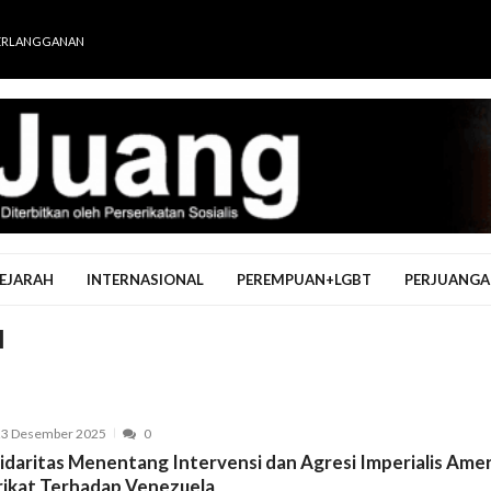
ERLANGGANAN
EJARAH
INTERNASIONAL
PEREMPUAN+LGBT
PERJUANGA
l
23 Desember 2025
0
lidaritas Menentang Intervensi dan Agresi Imperialis Ame
rikat Terhadap Venezuela