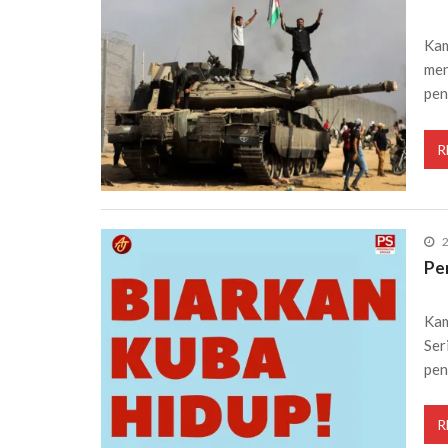
Kam
men
pe
R
Pe
Kam
Ser
pen
R