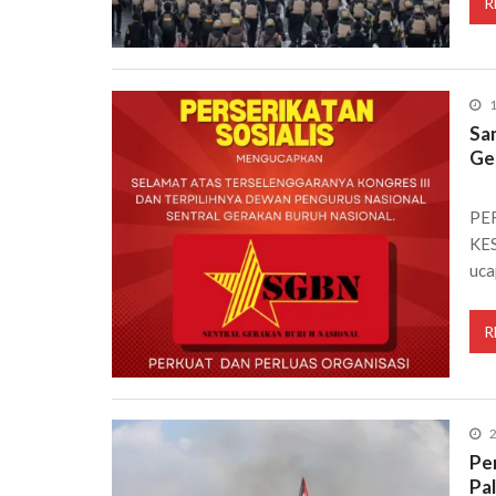
R
1
Sa
Ge
PE
KES
uca
R
2
Pe
Pal