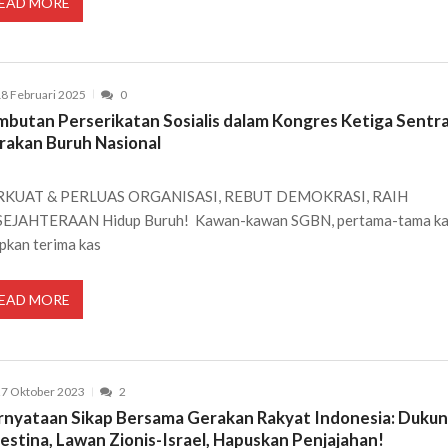
EAD MORE
8 Februari 2025
0
mbutan Perserikatan Sosialis dalam Kongres Ketiga Sentra
rakan Buruh Nasional
RKUAT & PERLUAS ORGANISASI, REBUT DEMOKRASI, RAIH
EJAHTERAAN Hidup Buruh! Kawan-kawan SGBN, pertama-tama k
pkan terima kas
EAD MORE
7 Oktober 2023
2
rnyataan Sikap Bersama Gerakan Rakyat Indonesia: Duku
estina, Lawan Zionis-Israel, Hapuskan Penjajahan!