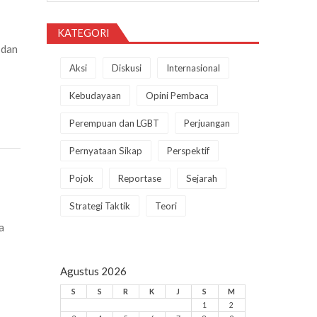
KATEGORI
 dan
Aksi
Diskusi
Internasional
Kebudayaan
Opini Pembaca
Perempuan dan LGBT
Perjuangan
Pernyataan Sikap
Perspektif
Pojok
Reportase
Sejarah
Strategi Taktik
Teori
a
Agustus 2026
S
S
R
K
J
S
M
1
2