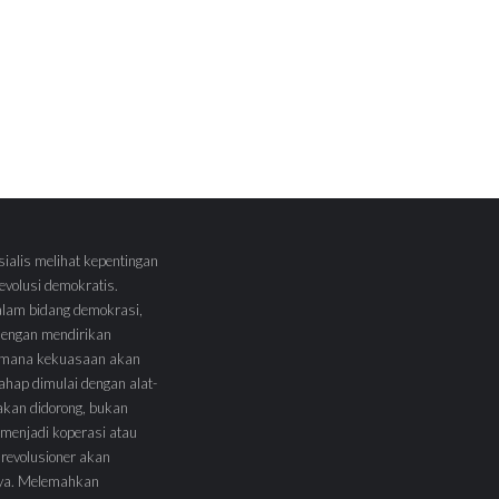
sialis melihat kepentingan
volusi demokratis.
alam bidang demokrasi,
 dengan mendirikan
 Dimana kekuasaan akan
tahap dimulai dengan alat-
l akan didorong, bukan
menjadi koperasi atau
 revolusioner akan
ya. Melemahkan