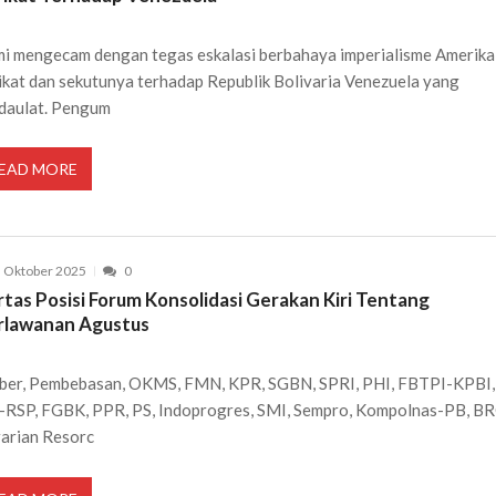
i mengecam dengan tegas eskalasi berbahaya imperialisme Amerika
ikat dan sekutunya terhadap Republik Bolivaria Venezuela yang
daulat. Pengum
EAD MORE
 Oktober 2025
0
rtas Posisi Forum Konsolidasi Gerakan Kiri Tentang
rlawanan Agustus
ber, Pembebasan, OKMS, FMN, KPR, SGBN, SPRI, PHI, FBTPI-KPBI,
-RSP, FGBK, PPR, PS, Indoprogres, SMI, Sempro, Kompolnas-PB, BR
arian Resorc