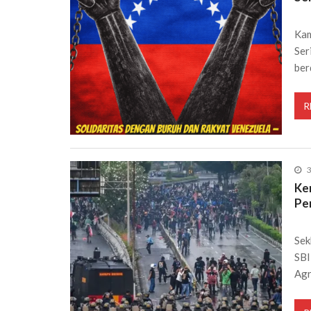
Kam
Ser
ber
R
3
Ke
Pe
Sek
SBI
Agr