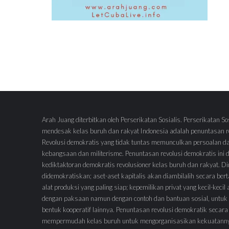
Arah Juang diterbitkan oleh Perserikatan Sosialis. Perserikatan So
mendesak kelas buruh dan rakyat Indonesia adalah penuntasan re
Revolusi demokratis yang tidak tuntas memunculkan persoalan d
kebangsaan dan militerisme. Penuntasan revolusi demokratis ini
kediktaktoran demokratis revolusioner kelas buruh dan rakyat.
didemokratiskan; aset-aset kapitalis akan diambilalih secara ber
alat produksi yang paling siap; kepemilikan privat yang kecil-keci
dengan paksaan namun dengan contoh dan bantuan sosial, untuk 
bentuk kooperatif lainnya. Penuntasan revolusi demokratik secara
mempermudah kelas buruh untuk mengorganisasikan kekuatann