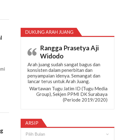
DUKUNG ARAH JUANG
l
Rangga Prasetya Aji
Widodo
Arah juang sudah sangat bagus dan
ami
konsisten dalam penerbitan dan
penyampaian idenya. Semangat dan
lancar terus untuk Arah Juang.
Wartawan Tugu Jatim ID (Tugu Media
Group), Sekjen PPMI DK Surabaya
(Periode 2019/2020)
ARSIP
ng
Arsip