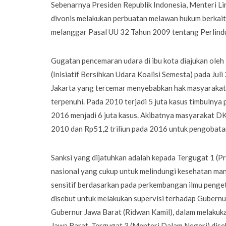
Sebenarnya Presiden Republik Indonesia, Menteri L
divonis melakukan perbuatan melawan hukum berkait
melanggar Pasal UU 32 Tahun 2009 tentang Perlind
Gugatan pencemaran udara di ibu kota diajukan ole
(Inisiatif Bersihkan Udara Koalisi Semesta) pada Jul
Jakarta yang tercemar menyebabkan hak masyarakat 
terpenuhi. Pada 2010 terjadi 5 juta kasus timbulny
2016 menjadi 6 juta kasus. Akibatnya masyarakat DK
2010 dan Rp51,2 triliun pada 2016 untuk pengobat
Sanksi yang dijatuhkan adalah kepada Tergugat 1 (
nasional yang cukup untuk melindungi kesehatan man
sensitif berdasarkan pada perkembangan ilmu penget
disebut untuk melakukan supervisi terhadap Gubernu
Gubernur Jawa Barat (Ridwan Kamil), dalam melakukan
Jawa Barat. Tergugat 3 (Menteri Dalam Negeri) dis