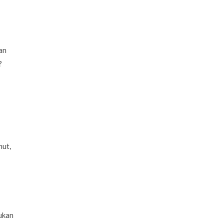
-
an
?
hut,
bukan