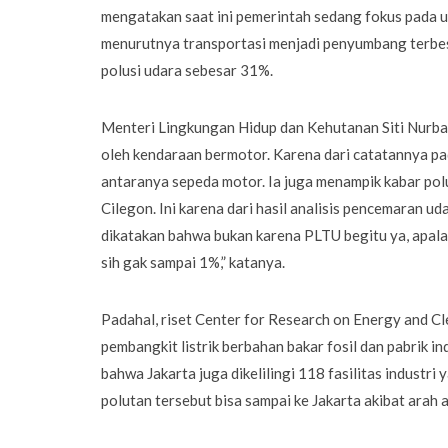
mengatakan saat ini pemerintah sedang fokus pada up
menurutnya transportasi menjadi penyumbang terbes
polusi udara sebesar 31%.
Menteri Lingkungan Hidup dan Kehutanan Siti Nurba
oleh kendaraan bermotor. Karena dari catatannya pad
antaranya sepeda motor. Ia juga menampik kabar polu
Cilegon. Ini karena dari hasil analisis pencemaran ud
dikatakan bahwa bukan karena PLTU begitu ya, apalag
sih gak sampai 1%,” katanya.
Padahal, riset Center for Research on Energy and C
pembangkit listrik berbahan bakar fosil dan pabrik
bahwa Jakarta juga dikelilingi 118 fasilitas industr
polutan tersebut bisa sampai ke Jakarta akibat arah