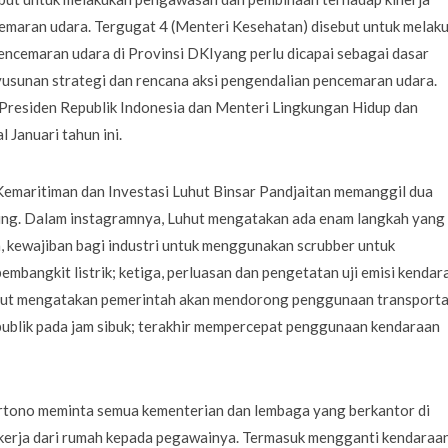
emaran udara. Tergugat 4 (Menteri Kesehatan) disebut untuk melak
ncemaran udara di Provinsi DKIyang perlu dicapai sebagai dasar
usunan strategi dan rencana aksi pengendalian pencemaran udara.
residen Republik Indonesia dan Menteri Lingkungan Hidup dan
 Januari tahun ini.
Kemaritiman dan Investasi Luhut Binsar Pandjaitan memanggil dua
ung. Dalam instagramnya, Luhut mengatakan ada enam langkah yang
a, kewajiban bagi industri untuk menggunakan scrubber untuk
mbangkit listrik; ketiga, perluasan dan pengetatan uji emisi kendar
uhut mengatakan pemerintah akan mendorong penggunaan transporta
publik pada jam sibuk; terakhir mempercepat penggunaan kendaraan
artono meminta semua kementerian dan lembaga yang berkantor di
 kerja dari rumah kepada pegawainya. Termasuk mengganti kendaraa