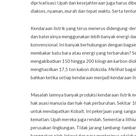
diprivatisasi. Upah dan kesejahteraan juga harus dib
diakses, nyaman, murah dan tepat waktu. Serta tentu
Kendaraan listrik yang terus menerus didengung-deng
dan baterainya menggunakan lebih banyak energi da
konvensional. Ini banyak berhubungan dengan bagaim
membakar batu bara atau energi yang terbarukan? Set
mengakibatkan 150 hingga 200 kilogram karbon dioks
menghasilkan 17,5 ton kabon dioksida. Melihat baga
bahkan ketika setiap kendaraan menjadi kendaraan lis
Masalah lainnya banyak produksi kendaraan listrik 
hak asasi manusia dan hak-hak perburuhan. Sekitar
untuk mendapatkan Kobalt. Ini pekerjaan yang sanga
kematian. Upah mereka juga rendah. Sementara lithi
perusakan lingkungan. TIdak jarang tambang-tamba
banggakan oleh Jokowi dan para menterinya adalah 