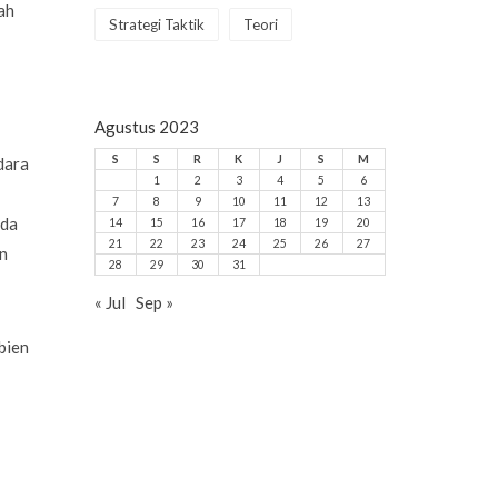
ah
Strategi Taktik
Teori
Agustus 2023
S
S
R
K
J
S
M
dara
1
2
3
4
5
6
7
8
9
10
11
12
13
ada
14
15
16
17
18
19
20
21
22
23
24
25
26
27
n
28
29
30
31
« Jul
Sep »
bien