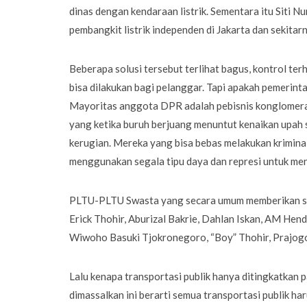
dinas dengan kendaraan listrik. Sementara itu Siti
pembangkit listrik independen di Jakarta dan sekitar
Beberapa solusi tersebut terlihat bagus, kontrol ter
bisa dilakukan bagi pelanggar. Tapi apakah pemerint
Mayoritas anggota DPR adalah pebisnis konglomerat
yang ketika buruh berjuang menuntut kenaikan upah
kerugian. Mereka yang bisa bebas melakukan kriminal
menggunakan segala tipu daya dan represi untuk me
PLTU-PLTU Swasta yang secara umum memberikan sumb
Erick Thohir, Aburizal Bakrie, Dahlan Iskan, AM Hen
Wiwoho Basuki Tjokronegoro, “Boy” Thohir, Prajog
Lalu kenapa transportasi publik hanya ditingkatkan p
dimassalkan ini berarti semua transportasi publik h