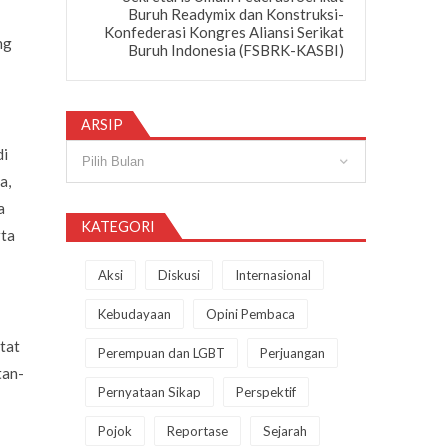
Buruh Readymix dan Konstruksi-
Konfederasi Kongres Aliansi Serikat
ng
Buruh Indonesia (FSBRK-KASBI)
ARSIP
Arsip
di
a,
a
KATEGORI
rta
Aksi
Diskusi
Internasional
Kebudayaan
Opini Pembaca
tat
Perempuan dan LGBT
Perjuangan
tan-
Pernyataan Sikap
Perspektif
Pojok
Reportase
Sejarah