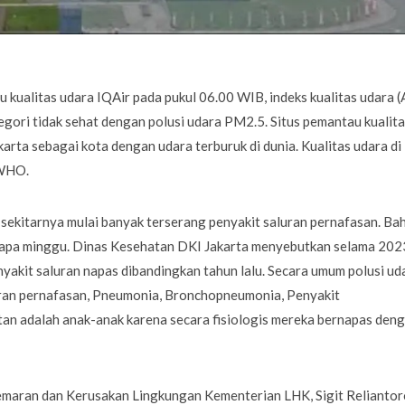
 kualitas udara IQAir pada pukul 06.00 WIB, indeks kualitas udara (
egori tidak sehat dengan polusi udara PM2.5. Situs pemantau kualit
arta sebagai kota dengan udara terburuk di dunia. Kualitas udara di
 WHO.
sekitarnya mulai banyak terserang penyakit saluran pernafasan. Ba
erapa minggu. Dinas Kesehatan DKI Jakarta menyebutkan selama 202
yakit saluran napas dibandingkan tahun lalu. Secara umum polusi ud
uran pernafasan, Pneumonia, Bronchopneumonia, Penyakit
ntan adalah anak-anak karena secara fisiologis mereka bernapas den
maran dan Kerusakan Lingkungan Kementerian LHK, Sigit Reliantor