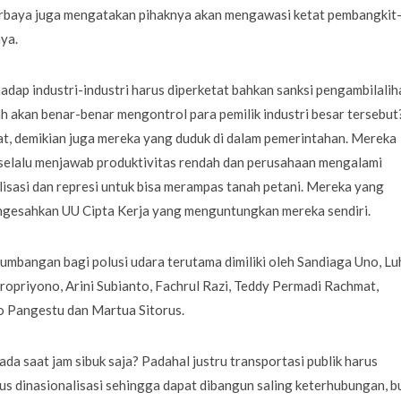
 Nurbaya juga mengatakan pihaknya akan mengawasi ketat pembangkit
nya.
hadap industri-industri harus diperketat bahkan sanksi pengambilalih
ah akan benar-benar mengontrol para pemilik industri besar tersebut
, demikian juga mereka yang duduk di dalam pemerintahan. Mereka
 selalu menjawab produktivitas rendah dan perusahaan mengalami
isasi dan represi untuk bisa merampas tanah petani. Mereka yang
ngesahkan UU Cipta Kerja yang menguntungkan mereka sendiri.
angan bagi polusi udara terutama dimiliki oleh Sandiaga Uno, Lu
dropriyono, Arini Subianto, Fachrul Razi, Teddy Permadi Rachmat,
o Pangestu dan Martua Sitorus.
ada saat jam sibuk saja? Padahal justru transportasi publik harus
arus dinasionalisasi sehingga dapat dibangun saling keterhubungan, 