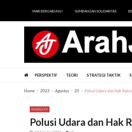
Skip
Skip
to
to
MARI BERGABUNG!
SUMBANGAN SOLIDARITAS
B
navigation
content
Arah Juang
Melipat Ganda, Membakar Tirani
PERSPEKTIF
TEORI
STRATEGI TAKTIK
S
Home
2023
Agustus
20
Polusi Udara dan Hak Rakya
PERSPEKTIF
Polusi Udara dan Hak R