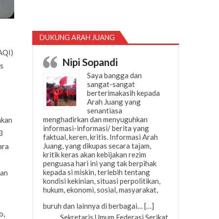
DUKUNG ARAH JUANG
AQI)
Nipi Sopandi
as
Saya bangga dan
sangat-sangat
berterimakasih kepada
Arah Juang yang
senantiasa
menghadirkan dan menyuguhkan
hkan
informasi-informasi/ berita yang
3
faktual, keren, kritis. Informasi Arah
Juang, yang dikupas secara tajam,
ara
kritik keras akan kebijakan rezim
penguasa hari ini yang tak berpihak
kepada si miskin, terlebih tentang
gan
kondisi kekinian, situasi perpolitikan,
hukum, ekonomi, sosial, masyarakat,
“Nipi Sopandi”
buruh dan lainnya di berbagai…
[…]
o,
Sekretaris Umum Federasi Serikat