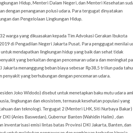
ingkungan Hidup, Menteri Dalam Negeri, dan Menteri Kesehatan sud
an dengan penanganan polusi udara. Para tergugat dinyatakan
ungan dan Pengelolaan Lingkungan Hidup.
h 32 warga yang dikuasakan kepada Tim Advokasi Gerakan Ibukota
i 2019 di Pengadilan Negeri Jakarta Pusat. Para penggugat menilai u
untuk mendapatkan lingkungan hidup yang baik dan sehat tidak
a penyakit yang berkaitan dengan pencemaran udara dan meningkat p
I Jakarta menanggung beban biaya sebesar Rp38,5 triliun pada tahu
an penyakit yang berhubungan dengan pencemaran udara.
Presiden Joko Widodo) disebut untuk menetapkan baku mutu udara am
usia, lingkungan dan ekosistem, termasuk kesehatan populasi yang
ahuan dan teknologi. Tergugat 2 (Menteri LHK, Siti Nurbaya Bakar)
r DKI (Anies Baswedan), Gubernur Banten (Wahidin Halim) , dan
 inventarisasi emisi lintas batas Provinsi DKI Jakarta, Banten, dan
ebut untuk melakukan pengawasan dan pembinaan terhadap kinerja