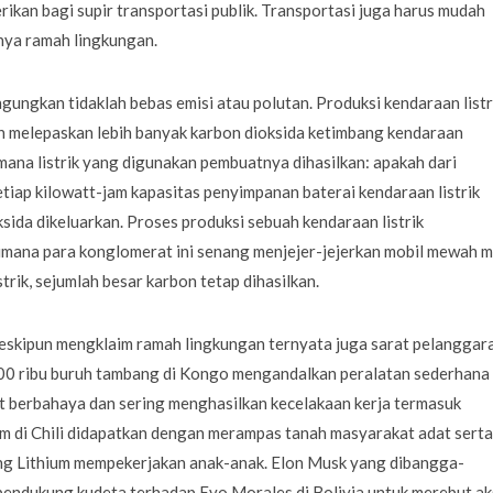
erikan bagi supir transportasi publik. Transportasi juga harus mudah
nya ramah lingkungan.
ungkan tidaklah bebas emisi atau polutan. Produksi kendaraan listr
n melepaskan lebih banyak karbon dioksida ketimbang kendaraan
ana listrik yang digunakan pembuatnya dihasilkan: apakah dari
iap kilowatt-jam kapasitas penyimpanan baterai kendaraan listrik
ida dikeluarkan. Proses produksi sebuah kendaraan listrik
imana para konglomerat ini senang menjejer-jejerkan mobil mewah 
trik, sejumlah besar karbon tetap dihasilkan.
meskipun mengklaim ramah lingkungan ternyata juga sarat pelanggar
 100 ribu buruh tambang di Kongo mengandalkan peralatan sederhana
t berbahaya dan sering menghasilkan kecelakaan kerja termasuk
um di Chili didapatkan dengan merampas tanah masyarakat adat serta
ng Lithium mempekerjakan anak-anak. Elon Musk yang dibangga-
pendukung kudeta terhadap Evo Morales di Bolivia untuk merebut ak