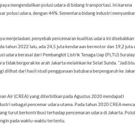
aya mengendalikan polusi udara di bidang transportasi. Ini karena
ar polusi udara, dengan 44%. Sementara bidang industri menyumba
ya menjelaskan, penyebab pencemaran kualitas udara ini disebabkan
a tahun 2022 lalu, ada 24,5 juta kendaraan bermotor dan 19,2 juta 
si udara berasal dari Pembangkit Listrik Tenaga Uap (PLTU) Suralay
ara tidak bergerak ke arah Jakarta melainkan ke Selat Sunda. “Jadi bis
i dilihat dari hasil studi penggunaan batubara berpengaruh ke Jaka
lean Air (CREA) yang diterbitkan pada Agustus 2020 mendapati
 industri sebagai pencemar udara utama. Pada tahun 2020 CREA menca
i yang turut berkontribusi terhadap pencemaran udara di Jakarta. Polu
 angin pada waktu-waktu tertentu.