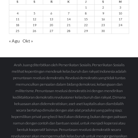
S
S
R
K
J
S
M
1
2
3
4
5
6
7
8
9
10
11
12
13
14
15
16
17
18
19
20
21
22
23
24
25
26
27
28
29
30
« Agu
Okt »
Arah Juang diterbitkan oleh Perserikatan Sosialis. Perserikatan Sosialis
melihat kepentingan mendesak kelas buruh dan rakyat Indonesia adalah
penuntasan revolusi demokratis. Revolusi demokratis yang tidak tuntas
memunculkan persoalan dalam bidang demokrasi, kebangsaan dan
militerisme. Penuntasan revolusi demokratis ini dengan mendirikan
kediktaktoran demokratis revolusioner kelas buruh dan rakyat. Dimana
kekuasaan akan didemokratiskan; aset-aset kapitalis akan diambilalih
secara bertahap dimulai dengan alat-alat produksi yang paling siap;
kepemilikan privat yang kecil-kecil akan didorong, bukan dengan paksaan
namun dengan contoh dan bantuan sosial, untuk menjadi koperasi atau
bentuk kooperatif lainnya. Penuntasan revolusi demokratik secara
revolusioner akan mempermudah kelas buruh untuk mengorganisasikan