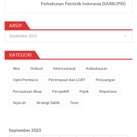
Perkebunan Patriotik Indonesia (SARBUPRI)
ARSIP
Arsip
KATEGORI
Aksi
Diskusi
Internasional
Kebudayaan
Opini Pembaca
Perempuan dan LGBT
Perjuangan
Pernyataan Sikap
Perspektif
Pojok
Reportase
Sejarah
Strategi Taktik
Teori
September 2023