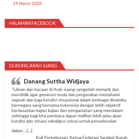
14 Maret 2026
HALAMAN FACEBOOK
DUKUNG ARAH JUANG
Danang Suttha Widjaya
Tulisan dan bacaan di Arah Juang sangatlah menarik dan
mendidik agar generasi muda dan pergerakan memahami
sejarah dan juga kondisi situasional dalam berbagai dinamika
bernegara yang bernama indonesia dengan lebih objektif
berdasarkan kajian kajian dan pengamatan yang mendalam
sehingga bagi kita pembaca dapat melihat lebih jelas akan
kondisi dan situasi sekaligus solusi untuk penyelesaian
“Danang Suttha Widjaya”
dalam…
[…]
Kuli Perkebunan, Ketua Federasi Sarekat Buruh