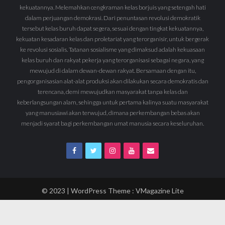
kekuatannya. Melemahkan cengkraman kelas borjuis yang setengah hati
dalam perjuangan demokrasi. Dari penuntasan revolusi demokratik
tersebut kelas buruh dapat segera, sesuai dengan tingkat kekuatannya,
kekuatan kesadaran kelas dan proletariat yang terorganisir, untuk bergerak
ke revolusi sosialis. Tatanan sosialisme yang dimaksud adalah kekuasaan
kelas buruh dan rakyat pekerja yang terorganisasi sebagai negara, yang
mewujud di dalam dewan-dewan rakyat. Bersamaan dengan itu,
pengorganisasian alat-alat produksi akan dilakukan secara demokratis dan
terencana, demi mewujudkan masyarakat tanpa kelas dan
keberlangsungan alam, sehingga untuk pertama kalinya suatu masyarakat
yang manusiawi akan terwujud, dimana perkembangan bebas akan
menjadi syarat bagi perkembangan umat manusia secara keseluruhan.
© 2023 | WordPress Theme :
VMagazine Lite
Mari Bergabung
Menjadi Simpatisan
Berlangganan
Sumbangan Solidaritas
Surat Pembaca