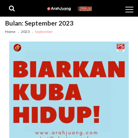
Skip
Skip
to
to
navigation
content
Bulan:
September 2023
Home
2023
September