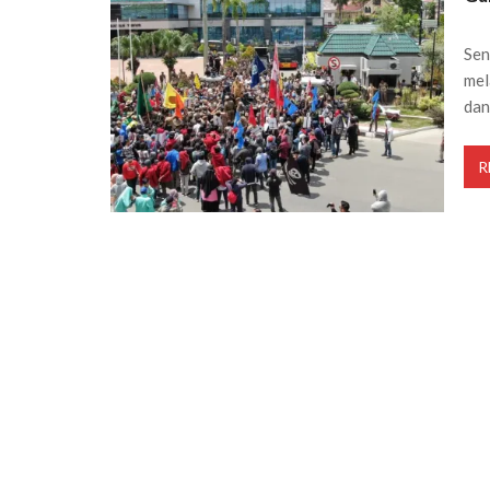
Sen
mel
dan
R