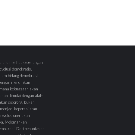
sialis melihat kepentingan
volusi demokratis.
alam bidang demokrasi,
 dengan mendirikan
 Dimana kekuasaan akan
tahap dimulai dengan alat-
l akan didorong, bukan
menjadi koperasi atau
 revolusioner akan
ya. Melemahkan
demokrasi. Dari penuntasan