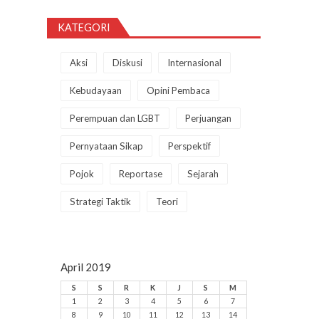
KATEGORI
Aksi
Diskusi
Internasional
Kebudayaan
Opini Pembaca
Perempuan dan LGBT
Perjuangan
Pernyataan Sikap
Perspektif
Pojok
Reportase
Sejarah
Strategi Taktik
Teori
April 2019
S
S
R
K
J
S
M
1
2
3
4
5
6
7
8
9
10
11
12
13
14