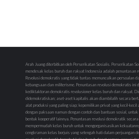
Arah Juang diterbitkan oleh Perserikatan Sosialis. Perserikatan So
mendesak kelas buruh dan rakyat Indonesia adalah penuntasan re
Revolusi demokratis yang tidak tuntas memunculkan persoalan d
kebangsaan dan militerisme. Penuntasan revolusi demokratis ini
kediktaktoran demokratis revolusioner kelas buruh dan rakyat.
didemokratiskan; aset-aset kapitalis akan diambilalih secara ber
alat produksi yang paling siap; kepemilikan privat yang kecil-keci
dengan paksaan namun dengan contoh dan bantuan sosial, untuk 
bentuk kooperatif lainnya. Penuntasan revolusi demokratik secara
mempermudah kelas buruh untuk mengorganisasikan kekuatann
cengkraman kelas borjuis yang setengah hati dalam perjuangan 