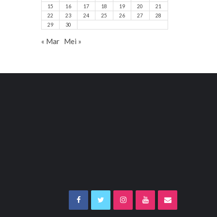
15
16
17
18
19
20
21
22
23
24
25
26
27
28
29
30
« Mar
Mei »