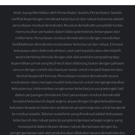
Arah Juang diterbitkan oleh Perserikatan Sosialis. Perserikatan Sosialis
melihat kepentingan mendesak kelas buruh dan rakyat Indonesia adalah
penuntasan revolusi demokratis. Revolusi demokratis yang tidak tuntas
memunculkan persoalan dalam bidang demokrasi, kebangsaan dan
militerisme. Penuntasan revolusi demokratis ini dengan mendirikan
kediktaktoran demokratis revolusioner kelas buruh dan rakyat. Dimana
kekuasaan akan didemokratiskan; aset-aset kapitalis akan diambilalih
secara bertahap dimulai dengan alat-alat produksi yang paling siap;
kepemilikan privat yang kecil-kecil akan didorong, bukan dengan paksaan
namun dengan contoh dan bantuan sosial, untuk menjadi koperasi atau
bentuk kooperatif lainnya. Penuntasan revolusi demokratik secara
revolusioner akan mempermudah kelas buruh untuk mengorganisasikan
kekuatannya. Melemahkan cengkraman kelas borjuis yang setengah hati
dalam perjuangan demokrasi. Dari penuntasan revolusi demokratik
tersebut kelas buruh dapat segera, sesuai dengan tingkat kekuatannya,
kekuatan kesadaran kelas dan proletariat yang terorganisir, untuk bergerak
ke revolusi sosialis. Tatanan sosialisme yang dimaksud adalah kekuasaan
kelas buruh dan rakyat pekerja yang terorganisasi sebagai negara, yang
mewujud di dalam dewan-dewan rakyat. Bersamaan dengan itu,
pengorganisasian alat-alat produksi akan dilakukan secara demokratis dan