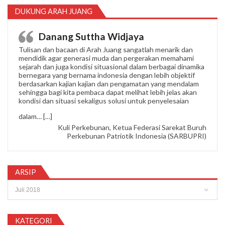
DUKUNG ARAH JUANG
Danang Suttha Widjaya
Tulisan dan bacaan di Arah Juang sangatlah menarik dan
mendidik agar generasi muda dan pergerakan memahami
sejarah dan juga kondisi situasional dalam berbagai dinamika
bernegara yang bernama indonesia dengan lebih objektif
berdasarkan kajian kajian dan pengamatan yang mendalam
sehingga bagi kita pembaca dapat melihat lebih jelas akan
kondisi dan situasi sekaligus solusi untuk penyelesaian
“Danang Suttha Widjaya”
dalam…
[…]
Kuli Perkebunan, Ketua Federasi Sarekat Buruh
Perkebunan Patriotik Indonesia (SARBUPRI)
ARSIP
Arsip
KATEGORI