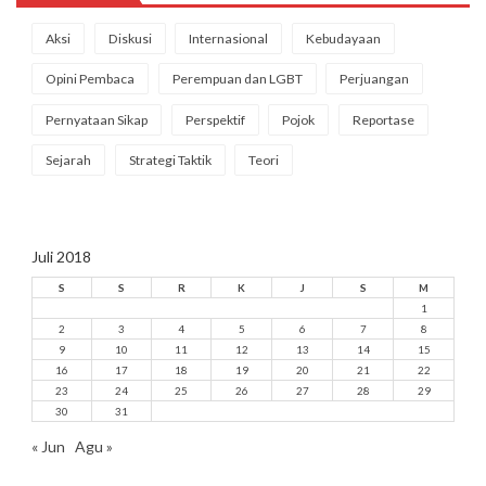
Aksi
Diskusi
Internasional
Kebudayaan
Opini Pembaca
Perempuan dan LGBT
Perjuangan
Pernyataan Sikap
Perspektif
Pojok
Reportase
Sejarah
Strategi Taktik
Teori
Juli 2018
S
S
R
K
J
S
M
1
2
3
4
5
6
7
8
9
10
11
12
13
14
15
16
17
18
19
20
21
22
23
24
25
26
27
28
29
30
31
« Jun
Agu »