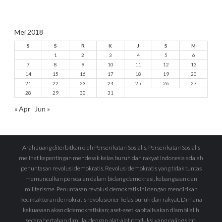
Mei 2018
S
S
R
K
J
S
M
1
2
3
4
5
6
7
8
9
10
11
12
13
14
15
16
17
18
19
20
21
22
23
24
25
26
27
28
29
30
31
« Apr
Jun »
Arah Juang diterbitkan oleh Perserikatan Sosialis. Perserikatan Sosialis
melihat kepentingan mendesak kelas buruh dan rakyat Indonesia adalah
penuntasan revolusi demokratis. Revolusi demokratis yang tidak tuntas
memunculkan persoalan dalam bidang demokrasi, kebangsaan dan
militerisme. Penuntasan revolusi demokratis ini dengan mendirikan
kediktaktoran demokratis revolusioner kelas buruh dan rakyat. Dimana
kekuasaan akan didemokratiskan; aset-aset kapitalis akan diambilalih
secara bertahap dimulai dengan alat-alat produksi yang paling siap;