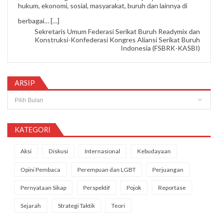
hukum, ekonomi, sosial, masyarakat, buruh dan lainnya di
“Nipi Sopandi”
berbagai…
[…]
Sekretaris Umum Federasi Serikat Buruh Readymix dan
Konstruksi-Konfederasi Kongres Aliansi Serikat Buruh
Indonesia (FSBRK-KASBI)
ARSIP
Arsip
KATEGORI
Aksi
Diskusi
Internasional
Kebudayaan
Opini Pembaca
Perempuan dan LGBT
Perjuangan
Pernyataan Sikap
Perspektif
Pojok
Reportase
Sejarah
Strategi Taktik
Teori