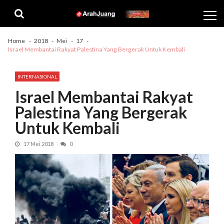
Skip
Skip
to
to
navigation
content
Home
2018
Mei
17
Israel Membantai Rakyat Palestina Yang Bergerak Untuk Kembali
INTERNASIONAL
Israel Membantai Rakyat
Palestina Yang Bergerak
Untuk Kembali
17 Mei 2018
0