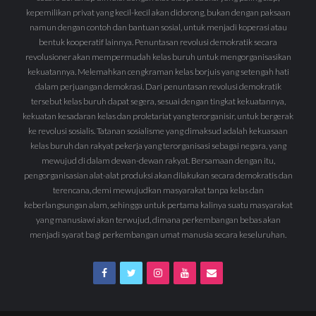
kepemilikan privat yang kecil-kecil akan didorong, bukan dengan paksaan
namun dengan contoh dan bantuan sosial, untuk menjadi koperasi atau
bentuk kooperatif lainnya. Penuntasan revolusi demokratik secara
revolusioner akan mempermudah kelas buruh untuk mengorganisasikan
kekuatannya. Melemahkan cengkraman kelas borjuis yang setengah hati
dalam perjuangan demokrasi. Dari penuntasan revolusi demokratik
tersebut kelas buruh dapat segera, sesuai dengan tingkat kekuatannya,
kekuatan kesadaran kelas dan proletariat yang terorganisir, untuk bergerak
ke revolusi sosialis. Tatanan sosialisme yang dimaksud adalah kekuasaan
kelas buruh dan rakyat pekerja yang terorganisasi sebagai negara, yang
mewujud di dalam dewan-dewan rakyat. Bersamaan dengan itu,
pengorganisasian alat-alat produksi akan dilakukan secara demokratis dan
terencana, demi mewujudkan masyarakat tanpa kelas dan
keberlangsungan alam, sehingga untuk pertama kalinya suatu masyarakat
yang manusiawi akan terwujud, dimana perkembangan bebas akan
menjadi syarat bagi perkembangan umat manusia secara keseluruhan.