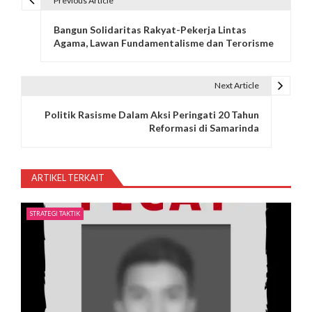
Previous Article
N
Bangun Solidaritas Rakyat-Pekerja Lintas
a
Agama, Lawan Fundamentalisme dan Terorisme
v
i
Next Article
g
Politik Rasisme Dalam Aksi Peringati 20 Tahun
Reformasi di Samarinda
a
s
ARTIKEL TERKAIT
i
p
STRATEGI TAKTIK
o
s