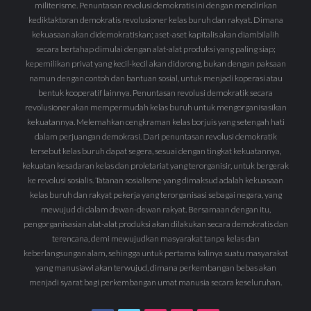
militerisme. Penuntasan revolusi demokratis ini dengan mendirikan
kediktaktoran demokratis revolusioner kelas buruh dan rakyat. Dimana
kekuasaan akan didemokratiskan; aset-aset kapitalis akan diambilalih
secara bertahap dimulai dengan alat-alat produksi yang paling siap;
kepemilikan privat yang kecil-kecil akan didorong, bukan dengan paksaan
namun dengan contoh dan bantuan sosial, untuk menjadi koperasi atau
bentuk kooperatif lainnya. Penuntasan revolusi demokratik secara
revolusioner akan mempermudah kelas buruh untuk mengorganisasikan
kekuatannya. Melemahkan cengkraman kelas borjuis yang setengah hati
dalam perjuangan demokrasi. Dari penuntasan revolusi demokratik
tersebut kelas buruh dapat segera, sesuai dengan tingkat kekuatannya,
kekuatan kesadaran kelas dan proletariat yang terorganisir, untuk bergerak
ke revolusi sosialis. Tatanan sosialisme yang dimaksud adalah kekuasaan
kelas buruh dan rakyat pekerja yang terorganisasi sebagai negara, yang
mewujud di dalam dewan-dewan rakyat. Bersamaan dengan itu,
pengorganisasian alat-alat produksi akan dilakukan secara demokratis dan
terencana, demi mewujudkan masyarakat tanpa kelas dan
keberlangsungan alam, sehingga untuk pertama kalinya suatu masyarakat
yang manusiawi akan terwujud, dimana perkembangan bebas akan
menjadi syarat bagi perkembangan umat manusia secara keseluruhan.