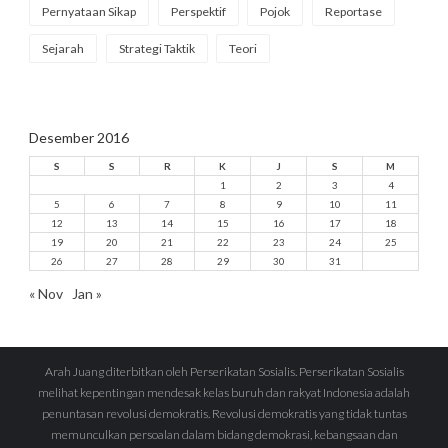
Pernyataan Sikap
Perspektif
Pojok
Reportase
Sejarah
Strategi Taktik
Teori
Desember 2016
S
S
R
K
J
S
M
1
2
3
4
5
6
7
8
9
10
11
12
13
14
15
16
17
18
19
20
21
22
23
24
25
26
27
28
29
30
31
« Nov
Jan »
Arah Juang diterbitkan oleh Perserikatan Sosialis. Perserikatan Sosialis
melihat kepentingan mendesak kelas buruh dan rakyat Indonesia adalah
penuntasan revolusi demokratis. Revolusi demokratis yang tidak tuntas
memunculkan persoalan dalam bidang demokrasi, kebangsaan dan