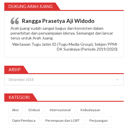
DUKUNG ARAH JUANG
Rangga Prasetya Aji Widodo
Arah juang sudah sangat bagus dan konsisten dalam
penerbitan dan penyampaian idenya. Semangat dan lancar
terus untuk Arah Juang.
Wartawan Tugu Jatim ID (Tugu Media Group), Sekjen PPMI
DK Surabaya (Periode 2019/2020)
ARSIP
Arsip
KATEGORI
Aksi
Diskusi
Internasional
Kebudayaan
Opini Pembaca
Perempuan dan LGBT
Perjuangan