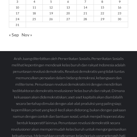
3
4
5
6
7
8
9
10
11
12
13
14
15
16
17
18
19
20
21
22
23
24
25
26
27
28
29
30
31
« Sep
Nov »
Arah Juang diterbitkan oleh Perserikatan Sosialis. Perserikatan Sosialis
melihat kepentingan mendesak kelas buruh dan rakyat Indonesia adalah
penuntasan revolusi demokratis. Revolusi demokratis yang tidak tuntas
memunculkan persoalan dalam bidang demokrasi, kebangsaan dan
militerisme. Penuntasan revolusi demokratis ini dengan mendirikan
kediktaktoran demokratis revolusioner kelas buruh dan rakyat. Dimana
kekuasaan akan didemokratiskan; aset-aset kapitalis akan diambilalih
secara bertahap dimulai dengan alat-alat produksi yang paling siap;
kepemilikan privat yang kecil-kecil akan didorong, bukan dengan paksaan
namun dengan contoh dan bantuan sosial, untuk menjadi koperasi atau
bentuk kooperatif lainnya. Penuntasan revolusi demokratik secara
revolusioner akan mempermudah kelas buruh untuk mengorganisasikan
kekuatannya. Melemahkan cengkraman kelas borjuis yang setengah hati