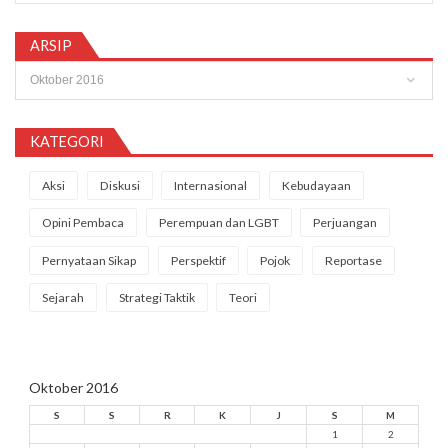
ARSIP
Arsip
KATEGORI
Aksi
Diskusi
Internasional
Kebudayaan
Opini Pembaca
Perempuan dan LGBT
Perjuangan
Pernyataan Sikap
Perspektif
Pojok
Reportase
Sejarah
Strategi Taktik
Teori
Oktober 2016
S
S
R
K
J
S
M
1
2