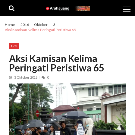
Skip
Skip
to
to
navigation
content
Home
2016
Oktober
3
Aksi Kamisan Kelima Peringati Peristiwa 65
AKSI
Aksi Kamisan Kelima
Peringati Peristiwa 65
3 Oktober 2016
0