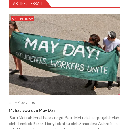
ARTIKEL TERKAIT
i
p
OPINI PEMBACA
o
s
3 Mei 2017
0
Mahasiswa dan May Day
‘Satu Mei tak kenal batas negri. Satu Mei tidak terpetjah belah
oleh Tembok Besar Tiongkok atau oleh Samodera Atlantik. Ia