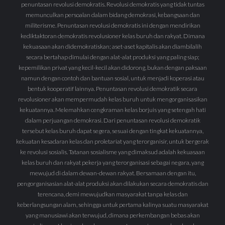
penuntasan revolusi demokratis. Revolusi demokratis yang tidak tuntas
memunculkan persoalan dalam bidang demokrasi, kebangsaan dan
militerisme. Penuntasan revolusi demokratis ini dengan mendirikan
kediktaktoran demokratis revolusioner kelas buruh dan rakyat. Dimana
kekuasaan akan didemokratiskan; aset-aset kapitalis akan diambilalih
secara bertahap dimulai dengan alat-alat produksi yang paling siap;
kepemilikan privat yang kecil-kecil akan didorong, bukan dengan paksaan
namun dengan contoh dan bantuan sosial, untuk menjadi koperasi atau
bentuk kooperatif lainnya. Penuntasan revolusi demokratik secara
revolusioner akan mempermudah kelas buruh untuk mengorganisasikan
kekuatannya. Melemahkan cengkraman kelas borjuis yang setengah hati
dalam perjuangan demokrasi. Dari penuntasan revolusi demokratik
tersebut kelas buruh dapat segera, sesuai dengan tingkat kekuatannya,
kekuatan kesadaran kelas dan proletariat yang terorganisir, untuk bergerak
ke revolusi sosialis. Tatanan sosialisme yang dimaksud adalah kekuasaan
kelas buruh dan rakyat pekerja yang terorganisasi sebagai negara, yang
mewujud di dalam dewan-dewan rakyat. Bersamaan dengan itu,
pengorganisasian alat-alat produksi akan dilakukan secara demokratis dan
terencana, demi mewujudkan masyarakat tanpa kelas dan
keberlangsungan alam, sehingga untuk pertama kalinya suatu masyarakat
yang manusiawi akan terwujud, dimana perkembangan bebas akan