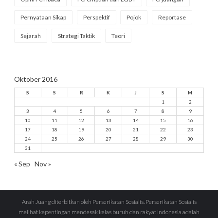
Pernyataan Sikap
Perspektif
Pojok
Reportase
Sejarah
Strategi Taktik
Teori
Oktober 2016
S
S
R
K
J
S
M
1
2
3
4
5
6
7
8
9
10
11
12
13
14
15
16
17
18
19
20
21
22
23
24
25
26
27
28
29
30
31
« Sep
Nov »
Arah Juang diterbitkan oleh Perserikatan Sosialis. Perserikatan Sosialis
melihat kepentingan mendesak kelas buruh dan rakyat Indonesia adalah