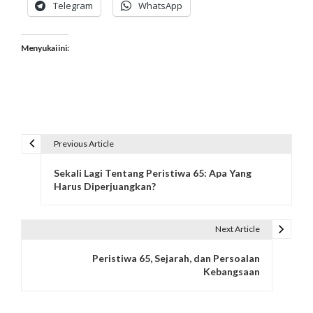
Telegram
WhatsApp
Menyukai ini:
Previous Article
N
Sekali Lagi Tentang Peristiwa 65: Apa Yang
a
Harus Diperjuangkan?
v
i
Next Article
g
Peristiwa 65, Sejarah, dan Persoalan
Kebangsaan
a
s