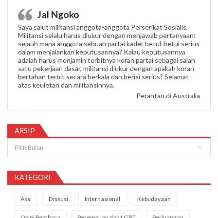
Jal Ngoko
Saya salut militansi anggota-anggota Perserikat Sosialis.
Militansi selalu harus diukur dengan menjawab pertanyaan:
sejauh mana anggota sebuah partai kader betul-betul serius
dalam menjalankan keputusannya? Kalau keputusannya
adalah harus menjamin terbitnya koran partai sebagai salah
satu pekerjaan dasar, militansi diukur dengan apakah koran
bertahan terbit secara berkala dan berisi serius? Selamat
atas keuletan dan militansinnya.
Perantau di Australia
ARSIP
Arsip
KATEGORI
Aksi
Diskusi
Internasional
Kebudayaan
Opini Pembaca
Perempuan dan LGBT
Perjuangan