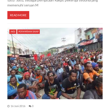
satu! Satu, sebagai pernjataan Rakjat pekerdja sedunia jang
memenuhi seruan M
READ MORE
AKSI
PERNYATAAN SIKAP
16 Juni 2016
0