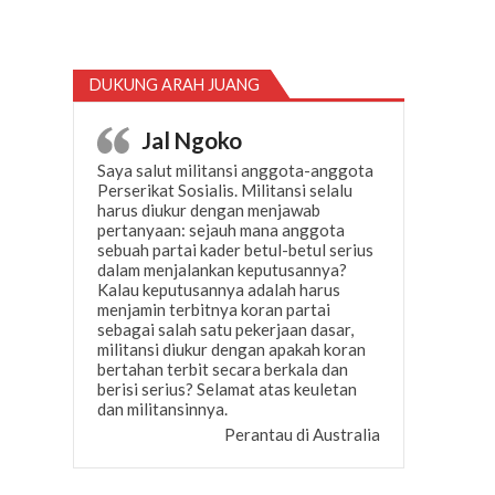
DUKUNG ARAH JUANG
Jal Ngoko
Saya salut militansi anggota-anggota
Perserikat Sosialis. Militansi selalu
harus diukur dengan menjawab
pertanyaan: sejauh mana anggota
sebuah partai kader betul-betul serius
dalam menjalankan keputusannya?
Kalau keputusannya adalah harus
menjamin terbitnya koran partai
sebagai salah satu pekerjaan dasar,
militansi diukur dengan apakah koran
bertahan terbit secara berkala dan
berisi serius? Selamat atas keuletan
dan militansinnya.
Perantau di Australia