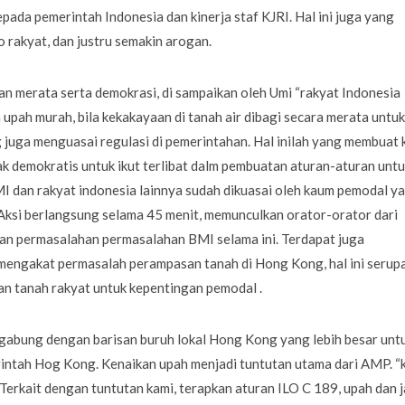
da pemerintah Indonesia dan kinerja staf KJRI. Hal ini juga yang
 rakyat, dan justru semakin arogan.
an merata serta demokrasi, di sampaikan oleh Umi “rakyat Indonesia
n upah murah, bila kekakayaan di tanah air dibagi secara merata untuk
g juga menguasai regulasi di pemerintahan. Hal inilah yang membuat 
hak demokratis untuk ikut terlibat dalm pembuatan aturan-aturan unt
BMI dan rakyat indonesia lainnya sudah dikuasai oleh kaum pemodal y
 Aksi berlangsung selama 45 menit, memunculkan orator-orator dari
n permasalahan permasalahan BMI selama ini. Terdapat juga
 mengakat permasalah perampasan tanah di Hong Kong, hal ini serup
n tanah rakyat untuk kepentingan pemodal .
rgabung dengan barisan buruh lokal Hong Kong yang lebih besar unt
ntah Hog Kong. Kenaikan upah menjadi tuntutan utama dari AMP. “
. Terkait dengan tuntutan kami, terapkan aturan ILO C 189, upah dan 