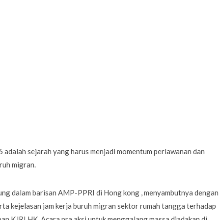
6 adalah sejarah yang harus menjadi momentum perlawanan dan
ruh migran.
bung dalam barisan AMP-PPRI di Hong kong , menyambutnya dengan
ta kejelasan jam kerja buruh migran sektor rumah tangga terhadap
pan KJRI HK, Acara pra aksi untuk menggalang massa diadakan di