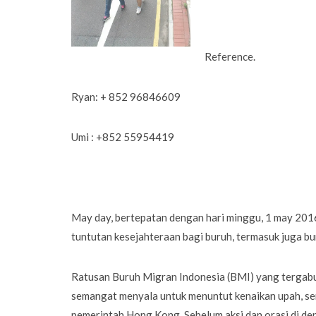
Reference.
Ryan: + 852 96846609
Umi : +852 55954419
May day, bertepatan dengan hari minggu, 1 may 201
tuntutan kesejahteraan bagi buruh, termasuk juga bu
Ratusan Buruh Migran Indonesia (BMI) yang terga
semangat menyala untuk menuntut kenaikan upah, ser
pemerintah Hong Kong. Sebelum aksi dan orasi di de