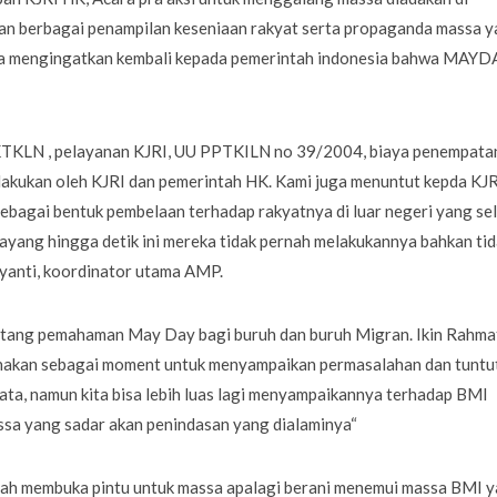
gan berbagai penampilan keseniaan rakyat serta propaganda massa 
a mengingatkan kembali kepada pemerintah indonesia bahwa MAYD
 KTKLN , pelayanan KJRI, UU PPTKILN no 39/2004, biaya penempata
ilakukan oleh KJRI dan pemerintah HK. Kami juga menuntut kepda KJR
sebagai bentuk pembelaan terhadap rakyatnya di luar negeri yang se
ayang hingga detik ini mereka tidak pernah melakukannya bahkan ti
yanti, koordinator utama AMP.
tentang pemahaman May Day bagi buruh dan buruh Migran. Ikin Rahma
nakan sebagai moment untuk menyampaikan permasalahan dan tuntu
ata, namun kita bisa lebih luas lagi menyampaikannya terhadap BMI
massa yang sadar akan penindasan yang dialaminya“
pernah membuka pintu untuk massa apalagi berani menemui massa BMI 