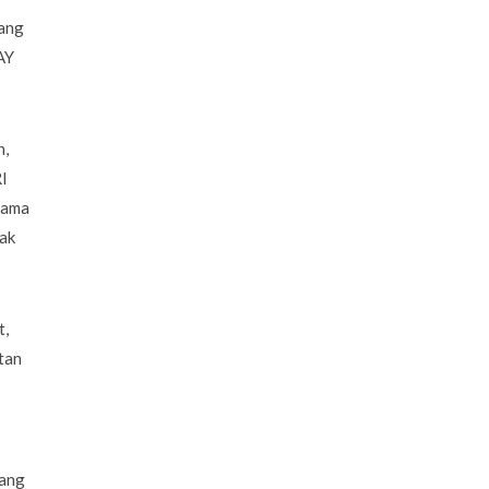
yang
AY
n,
I
lama
dak
t,
tan
yang