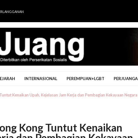
ERLANGGANAN
EJARAH
INTERNASIONAL
PEREMPUAN+LGBT
PERJUANGA
ntut Kenaikan Upah, Kejelasan Jam Kerja dan Pembagian Kekayaan Negara
ng Kong Tuntut Kenaikan
erja dan Pembagian Kekayaan