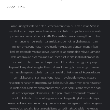
« Apr
Jun »
Arah Juang diterbitkan oleh Perserikatan Sosialis. Perserikatan Sosialis
melihat kepentingan mendesak kelas buruh dan rakyat Indonesia adalah
penuntasan revolusi demokratis. Revolusi demokratis yang tidak tuntas
memunculkan persoalan dalam bidang demokrasi, kebangsaan dan
militerisme. Penuntasan revolusi demokratis ini dengan mendirikan
kediktaktoran demokratis revolusioner kelas buruh dan rakyat. Dimana
kekuasaan akan didemokratiskan; aset-aset kapitalis akan diambilalih
secara bertahap dimulai dengan alat-alat produksi yang paling siap;
kepemilikan privat yang kecil-kecil akan didorong, bukan dengan paksaan
namun dengan contoh dan bantuan sosial, untuk menjadi koperasi atau
bentuk kooperatif lainnya. Penuntasan revolusi demokratik secara
revolusioner akan mempermudah kelas buruh untuk mengorganisasikan
kekuatannya. Melemahkan cengkraman kelas borjuis yang setengah hati
dalam perjuangan demokrasi. Dari penuntasan revolusi demokratik
tersebut kelas buruh dapat segera, sesuai dengan tingkat kekuatannya,
kekuatan kesadaran kelas dan proletariat yang terorganisir, untuk bergerak
ke revolusi sosialis. Tatanan sosialisme yang dimaksud adalah kekuasaan