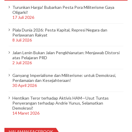
a
Turunkan Harga! Bubarkan Pesta Pora Militerisme Gaya
s
Oligarki!
17 Juli 2026
i
p
Piala Dunia 2026: Pesta Kapital, Represi Negara dan
Perlawanan Rakyat
o
8 Juli 2026
s
Jalan Lenin Bukan Jalan Pengkhianatan: Menjawab Distorsi
atas Pelajaran PRD
2 Juli 2026
Ganyang Imperialisme dan Militerisme: untuk Demokrasi,
Perdamaian dan Kesejahteraan!
30 April 2026
Hentikan Teror terhadap Aktivis HAM—Usut Tuntas
Penyerangan terhadap Andrie Yunus, Selamatkan
Demokrasi!
14 Maret 2026
HALAMAN FACEBOOK