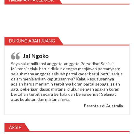
DUKUNG ARAH JUANG
Jal Ngoko
Saya salut militansi anggota-anggota Perserikat Sosialis.
Militansi selalu harus diukur dengan menjawab pertanyaan:
sejauh mana anggota sebuah partai kader betul-betul serius
dalam menjalankan keputusannya? Kalau keputusannya
adalah harus menjamin terbitnya koran partai sebagai salah
satu pekerjaan dasar, militansi diukur dengan apakah koran
bertahan terbit secara berkala dan berisi serius? Selamat
atas keuletan dan militansinnya.
Perantau di Australia
ARSIP