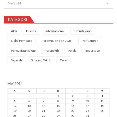
Arsip
KATEGORI
Aksi
Diskusi
Internasional
Kebudayaan
Opini Pembaca
Perempuan dan LGBT
Perjuangan
Pernyataan Sikap
Perspektif
Pojok
Reportase
Sejarah
Strategi Taktik
Teori
Mei 2014
S
S
R
K
J
S
M
1
2
3
4
5
6
7
8
9
10
11
12
13
14
15
16
17
18
19
20
21
22
23
24
25
26
27
28
29
30
31