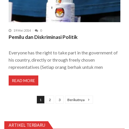
19 Mei 2014
0
Pemilu dan Diskriminasi Politik
Everyone has the right to take part in the government of
his country, directly or through freely chosen
representatives (Setiap orang berhak untuk men
READ MORE
P
a
1
2
3
Berikutnya
g
i
n
ARTIKEL TERBARU