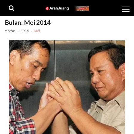
Skip
Skip
to
to
navigation
content
Bulan:
Mei 2014
Home
2014
Mei