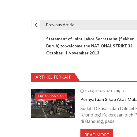
Previous Article
N
Statement of Joint Labor Secretariat (Sekber
a
Buruh) to welcome the NATIONAL STRIKE 31
October- 1 November 2013
v
i
ARTIKEL TERKAIT
g
18 Agustus 2023
0
PERNYATAAN SIKAP
Pernyataan Sikap Atas Mal
a
Sudah Dikasari dan Dileceh
Kronologi Kekerasan oleh 
s
di Bandung, pada
READ MORE