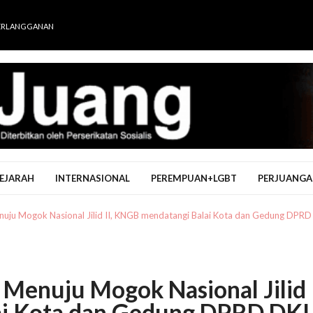
ERLANGGANAN
EJARAH
INTERNASIONAL
PEREMPUAN+LGBT
PERJUANGA
uju Mogok Nasional Jilid II, KNGB mendatangi Balai Kota dan Gedung DPRD
enuju Mogok Nasional Jilid I
i Kota dan Gedung DPRD DKI