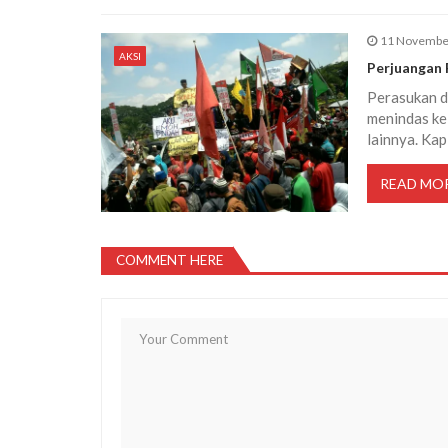
11 Novembe
AKSI
Perjuangan 
Perasukan da
menindas ke
lainnya. Kap
READ MO
COMMENT HERE