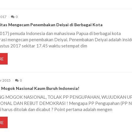
2017
0
ritas Mengecam Penembakan Deiyai di Berbagai Kota
017) pemuda Indonesia dan mahasiswa Papua di berbagai kota
asi mengecam penembakan Deiyai. Penembakan Deiyai adalah insid
ustus 2017 sekitar 17.45 waktu setempat dim
RE
r 2015
0
 Mogok Nasional Kaum Buruh Indonesia!
G MOGOK NASIONAL, TOLAK PP PENGUPAHAN, WUJUDKAN U
IONAL DAN REBUT DEMOKRASI ! Mengapa PP Pengupahan (PP N
i harus ditolak dan dicabut ? Point pertama adalah mengen
RE