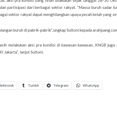
B, aksi pra kondisi yang telah dilakukan sejak tanggal 28-30 Ok
an partisipasi dari berbagai sektor rakyat. “Massa buruh sadar 
bagai sektor rakyat dapat menghilangkan upaya pecah belah yang s
angan buruh di pabrik-pabrik”, ungkap Sultoni kepada arahjuang.com
asih melakukan aksi pra kondisi di kawasan-kawasan, KNGB juga 
 Jakarta”, lanjut Sultoni.
lektronik
Tumblr
Telegram
WhatsApp