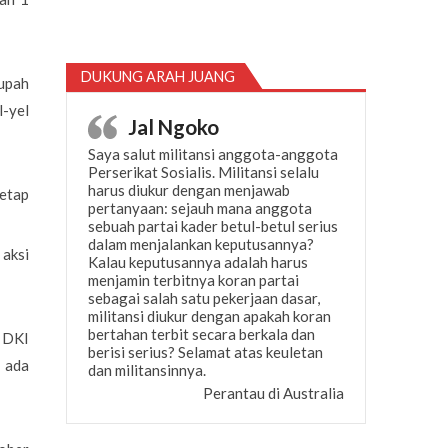
DUKUNG ARAH JUANG
upah
l-yel
Jal Ngoko
Saya salut militansi anggota-anggota
Perserikat Sosialis. Militansi selalu
harus diukur dengan menjawab
tetap
pertanyaan: sejauh mana anggota
sebuah partai kader betul-betul serius
dalam menjalankan keputusannya?
aksi
Kalau keputusannya adalah harus
menjamin terbitnya koran partai
sebagai salah satu pekerjaan dasar,
militansi diukur dengan apakah koran
bertahan terbit secara berkala dan
 DKI
berisi serius? Selamat atas keuletan
 ada
dan militansinnya.
Perantau di Australia