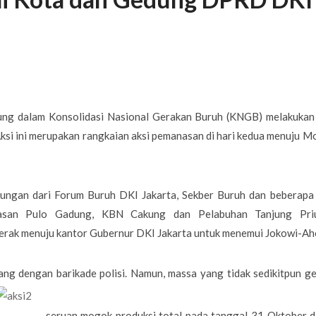
bung dalam Konsolidasi Nasional Gerakan Buruh (KNGB) melakukan 
si ini merupakan rangkaian aksi pemanasan di hari kedua menuju 
abungan dari Forum Buruh DKI Jakarta, Sekber Buruh dan beberapa 
kawasan Pulo Gadung, KBN Cakung dan Pelabuhan Tanjung Pr
gerak menuju kantor Gubernur DKI Jakarta untuk menemui Jokowi-Ah
ang dengan barikade polisi. Namun, massa yang tidak sedikitpun g
seruan mogok produksi total pada tanggal 31 Oktober d