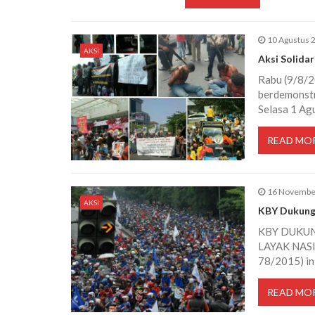
i
p
10 Agustus 
AKSI
Aksi Solida
o
Rabu (9/8/2
berdemonstr
s
Selasa 1 Ag
READ MO
16 Novembe
AKSI
KBY Dukung
KBY DUKUN
LAYAK NAS
78/2015) in
READ MO