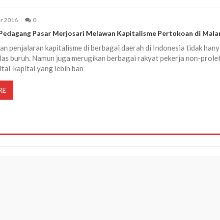
r 2016
0
Pedagang Pasar Merjosari Melawan Kapitalisme Pertokoan di Mala
n penjalaran kapitalisme di berbagai daerah di Indonesia tidak hany
las buruh. Namun juga merugikan berbagai rakyat pekerja non-prole
ital-kapital yang lebih ban
RE