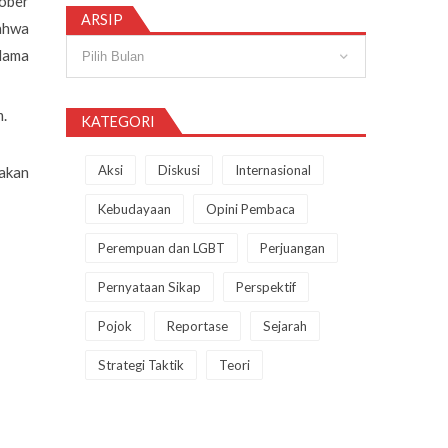
tober
ARSIP
bahwa
Arsip
elama
.
KATEGORI
Aksi
Diskusi
Internasional
akan
Kebudayaan
Opini Pembaca
Perempuan dan LGBT
Perjuangan
Pernyataan Sikap
Perspektif
Pojok
Reportase
Sejarah
Strategi Taktik
Teori