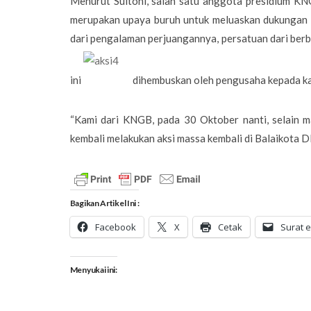
Menurut Sultoni, salah satu anggota presidium KNG
merupakan upaya buruh untuk meluaskan dukungan d
dari pengalaman perjuangannya, persatuan dari ber
ini
dihembuskan oleh pengusaha kepada kal
“Kami dari KNGB, pada 30 Oktober nanti, selain m
kembali melakukan aksi massa kembali di Balaikota DKI
Bagikan Artikel Ini :
Facebook
X
Cetak
Surat e
Menyukai ini: