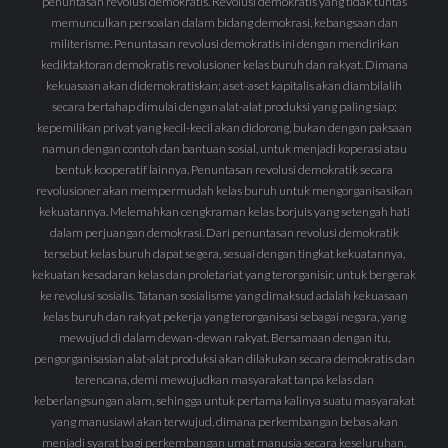
penuntasan revolusi demokratis. Revolusi demokratis yang tidak tuntas
memunculkan persoalan dalam bidang demokrasi, kebangsaan dan
militerisme. Penuntasan revolusi demokratis ini dengan mendirikan
kediktaktoran demokratis revolusioner kelas buruh dan rakyat. Dimana
kekuasaan akan didemokratiskan; aset-aset kapitalis akan diambilalih
secara bertahap dimulai dengan alat-alat produksi yang paling siap;
kepemilikan privat yang kecil-kecil akan didorong, bukan dengan paksaan
namun dengan contoh dan bantuan sosial, untuk menjadi koperasi atau
bentuk kooperatif lainnya. Penuntasan revolusi demokratik secara
revolusioner akan mempermudah kelas buruh untuk mengorganisasikan
kekuatannya. Melemahkan cengkraman kelas borjuis yang setengah hati
dalam perjuangan demokrasi. Dari penuntasan revolusi demokratik
tersebut kelas buruh dapat segera, sesuai dengan tingkat kekuatannya,
kekuatan kesadaran kelas dan proletariat yang terorganisir, untuk bergerak
ke revolusi sosialis. Tatanan sosialisme yang dimaksud adalah kekuasaan
kelas buruh dan rakyat pekerja yang terorganisasi sebagai negara, yang
mewujud di dalam dewan-dewan rakyat. Bersamaan dengan itu,
pengorganisasian alat-alat produksi akan dilakukan secara demokratis dan
terencana, demi mewujudkan masyarakat tanpa kelas dan
keberlangsungan alam, sehingga untuk pertama kalinya suatu masyarakat
yang manusiawi akan terwujud, dimana perkembangan bebas akan
menjadi syarat bagi perkembangan umat manusia secara keseluruhan.