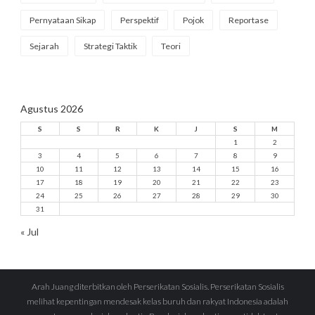
Pernyataan Sikap
Perspektif
Pojok
Reportase
Sejarah
Strategi Taktik
Teori
Agustus 2026
S
S
R
K
J
S
M
1
2
3
4
5
6
7
8
9
10
11
12
13
14
15
16
17
18
19
20
21
22
23
24
25
26
27
28
29
30
31
« Jul
Arah Juang diterbitkan oleh Perserikatan Sosialis. Perserikatan Sosialis
melihat kepentingan mendesak kelas buruh dan rakyat Indonesia adalah