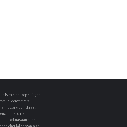
sialis melihat kepentingan
volusi demokratis.
alam bidang demokrasi,
 dengan mendirikan
 Dimana kekuasaan akan
tahap dimulai dengan alat-