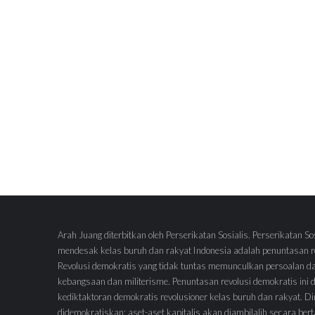
Arah Juang diterbitkan oleh Perserikatan Sosialis. Perserikatan So
mendesak kelas buruh dan rakyat Indonesia adalah penuntasan re
Revolusi demokratis yang tidak tuntas memunculkan persoalan d
kebangsaan dan militerisme. Penuntasan revolusi demokratis ini
kediktaktoran demokratis revolusioner kelas buruh dan rakyat.
didemokratiskan; aset-aset kapitalis akan diambilalih secara ber