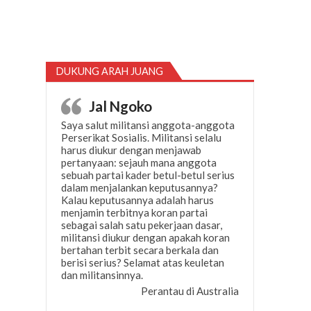
DUKUNG ARAH JUANG
Jal Ngoko
Saya salut militansi anggota-anggota
Perserikat Sosialis. Militansi selalu
harus diukur dengan menjawab
pertanyaan: sejauh mana anggota
sebuah partai kader betul-betul serius
dalam menjalankan keputusannya?
Kalau keputusannya adalah harus
menjamin terbitnya koran partai
sebagai salah satu pekerjaan dasar,
militansi diukur dengan apakah koran
bertahan terbit secara berkala dan
berisi serius? Selamat atas keuletan
dan militansinnya.
Perantau di Australia