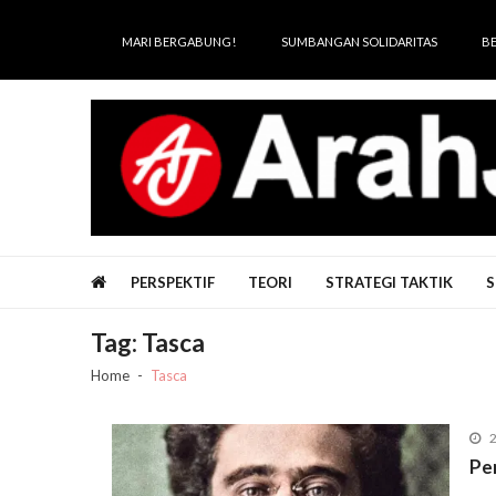
Skip
Skip
to
to
MARI BERGABUNG!
SUMBANGAN SOLIDARITAS
B
navigation
content
Arah Juang
Melipat Ganda, Membakar Tirani
PERSPEKTIF
TEORI
STRATEGI TAKTIK
S
Tag:
Tasca
Home
Tasca
2
Pe