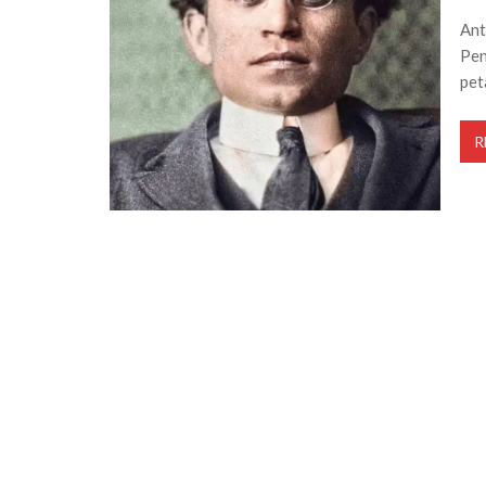
Ant
Pen
pet
R