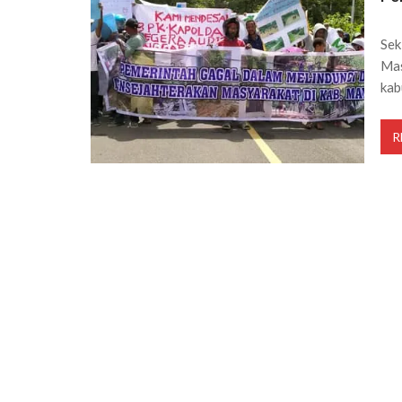
Sek
Mas
kab
R