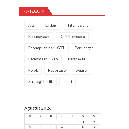
KATEGORI
Aksi
Diskusi
Internasional
Kebudayaan
Opini Pembaca
Perempuan dan LGBT
Perjuangan
Pernyataan Sikap
Perspektif
Pojok
Reportase
Sejarah
Strategi Taktik
Teori
Agustus 2026
S
S
R
K
J
S
M
1
2
3
4
5
6
7
8
9