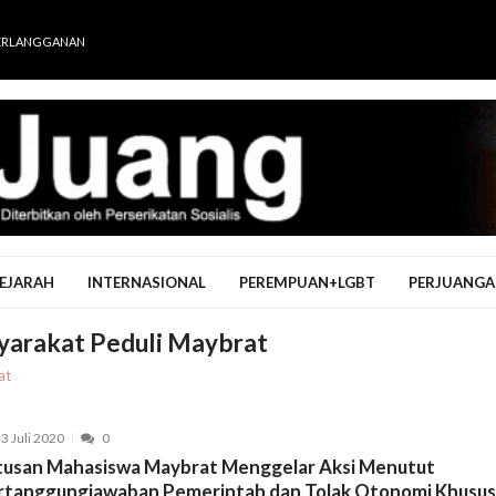
ERLANGGANAN
EJARAH
INTERNASIONAL
PEREMPUAN+LGBT
PERJUANGA
yarakat Peduli Maybrat
at
3 Juli 2020
0
tusan Mahasiswa Maybrat Menggelar Aksi Menutut
rtanggungjawaban Pemerintah dan Tolak Otonomi Khusus