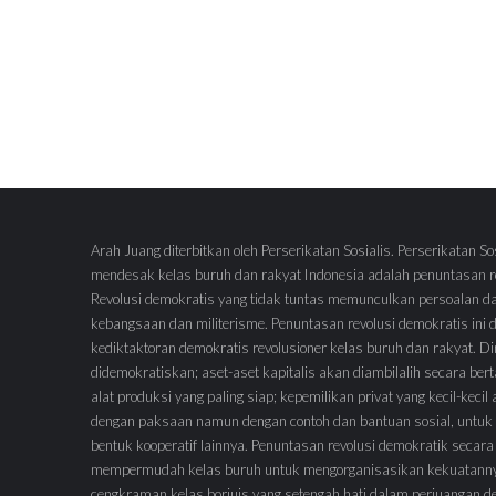
Arah Juang diterbitkan oleh Perserikatan Sosialis. Perserikatan So
mendesak kelas buruh dan rakyat Indonesia adalah penuntasan re
Revolusi demokratis yang tidak tuntas memunculkan persoalan d
kebangsaan dan militerisme. Penuntasan revolusi demokratis ini
kediktaktoran demokratis revolusioner kelas buruh dan rakyat.
didemokratiskan; aset-aset kapitalis akan diambilalih secara ber
alat produksi yang paling siap; kepemilikan privat yang kecil-keci
dengan paksaan namun dengan contoh dan bantuan sosial, untuk 
bentuk kooperatif lainnya. Penuntasan revolusi demokratik secara
mempermudah kelas buruh untuk mengorganisasikan kekuatann
cengkraman kelas borjuis yang setengah hati dalam perjuangan 