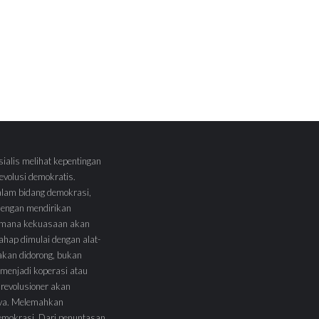
sialis melihat kepentingan
volusi demokratis.
alam bidang demokrasi,
 dengan mendirikan
 Dimana kekuasaan akan
tahap dimulai dengan alat-
l akan didorong, bukan
menjadi koperasi atau
 revolusioner akan
ya. Melemahkan
demokrasi. Dari penuntasan