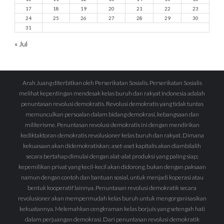
17
18
19
20
21
22
23
24
25
26
27
28
29
30
31
« Jul
Arah Juang diterbitkan oleh Perserikatan Sosialis. Perserikatan Sosialis
melihat kepentingan mendesak kelas buruh dan rakyat Indonesia adalah
penuntasan revolusi demokratis. Revolusi demokratis yang tidak tuntas
memunculkan persoalan dalam bidang demokrasi, kebangsaan dan
militerisme. Penuntasan revolusi demokratis ini dengan mendirikan
kediktaktoran demokratis revolusioner kelas buruh dan rakyat. Dimana
kekuasaan akan didemokratiskan; aset-aset kapitalis akan diambilalih
secara bertahap dimulai dengan alat-alat produksi yang paling siap;
kepemilikan privat yang kecil-kecil akan didorong, bukan dengan paksaan
namun dengan contoh dan bantuan sosial, untuk menjadi koperasi atau
bentuk kooperatif lainnya. Penuntasan revolusi demokratik secara
revolusioner akan mempermudah kelas buruh untuk mengorganisasikan
kekuatannya. Melemahkan cengkraman kelas borjuis yang setengah hati
dalam perjuangan demokrasi. Dari penuntasan revolusi demokratik