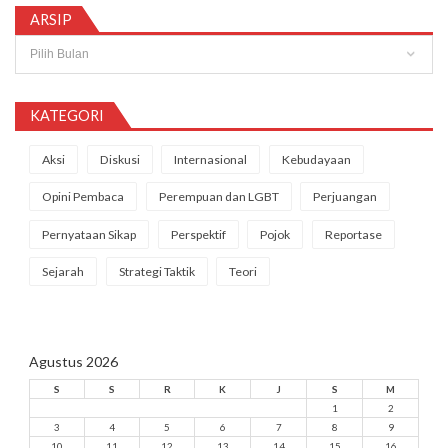
ARSIP
Arsip
KATEGORI
Aksi
Diskusi
Internasional
Kebudayaan
Opini Pembaca
Perempuan dan LGBT
Perjuangan
Pernyataan Sikap
Perspektif
Pojok
Reportase
Sejarah
Strategi Taktik
Teori
Agustus 2026
S
S
R
K
J
S
M
1
2
3
4
5
6
7
8
9
10
11
12
13
14
15
16