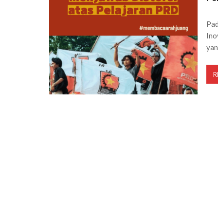
Pad
Ino
yan
R