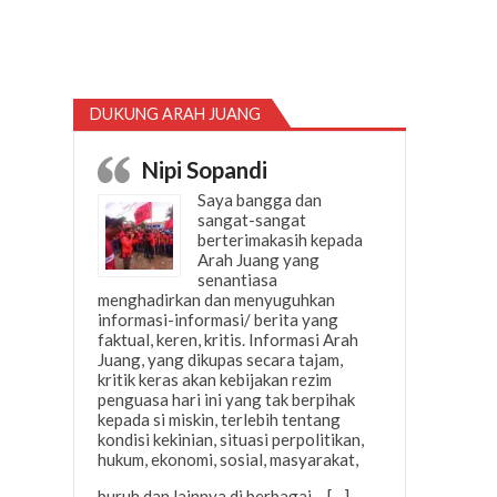
DUKUNG ARAH JUANG
Nipi Sopandi
Saya bangga dan
sangat-sangat
berterimakasih kepada
Arah Juang yang
senantiasa
menghadirkan dan menyuguhkan
informasi-informasi/ berita yang
faktual, keren, kritis. Informasi Arah
Juang, yang dikupas secara tajam,
kritik keras akan kebijakan rezim
penguasa hari ini yang tak berpihak
kepada si miskin, terlebih tentang
kondisi kekinian, situasi perpolitikan,
hukum, ekonomi, sosial, masyarakat,
“Nipi Sopandi”
buruh dan lainnya di berbagai…
[…]