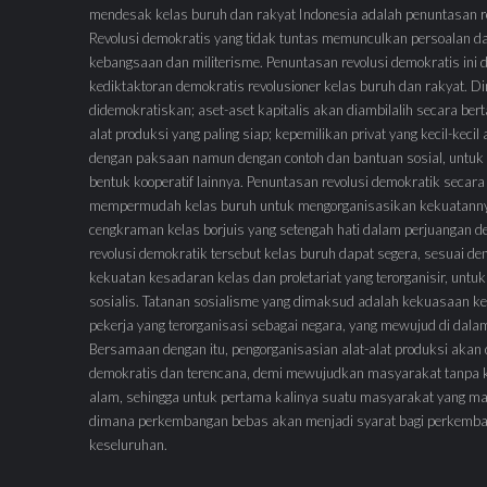
mendesak kelas buruh dan rakyat Indonesia adalah penuntasan re
Revolusi demokratis yang tidak tuntas memunculkan persoalan d
kebangsaan dan militerisme. Penuntasan revolusi demokratis ini
kediktaktoran demokratis revolusioner kelas buruh dan rakyat.
didemokratiskan; aset-aset kapitalis akan diambilalih secara ber
alat produksi yang paling siap; kepemilikan privat yang kecil-keci
dengan paksaan namun dengan contoh dan bantuan sosial, untuk 
bentuk kooperatif lainnya. Penuntasan revolusi demokratik secara
mempermudah kelas buruh untuk mengorganisasikan kekuatann
cengkraman kelas borjuis yang setengah hati dalam perjuangan 
revolusi demokratik tersebut kelas buruh dapat segera, sesuai de
kekuatan kesadaran kelas dan proletariat yang terorganisir, untuk
sosialis. Tatanan sosialisme yang dimaksud adalah kekuasaan ke
pekerja yang terorganisasi sebagai negara, yang mewujud di dal
Bersamaan dengan itu, pengorganisasian alat-alat produksi akan
demokratis dan terencana, demi mewujudkan masyarakat tanpa 
alam, sehingga untuk pertama kalinya suatu masyarakat yang ma
dimana perkembangan bebas akan menjadi syarat bagi perkemb
keseluruhan.