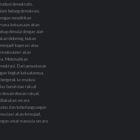
volusi demokratis.
alam bidang demokrasi,
 dengan mendirikan
 Dimana kekuasaan akan
tahap dimulai dengan alat-
l akan didorong, bukan
menjadi koperasi atau
 revolusioner akan
ya. Melemahkan
demokrasi. Dari penuntasan
ngan tingkat kekuatannya,
 bergerak ke revolusi
las buruh dan rakyat
am dewan-dewan rakyat.
 dilakukan secara
kelas dan keberlangsungan
nusiawi akan terwujud,
angan umat manusia secara