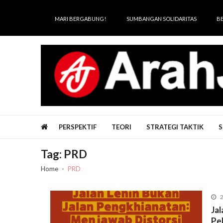
Skip
Skip
to
to
MARI BERGABUNG!
SUMBANGAN SOLIDARITAS
B
navigation
content
Arah Juang
Melipat Ganda, Membakar Tirani
PERSPEKTIF
TEORI
STRATEGI TAKTIK
S
Tag:
PRD
Home
PRD
2
Ja
Pe