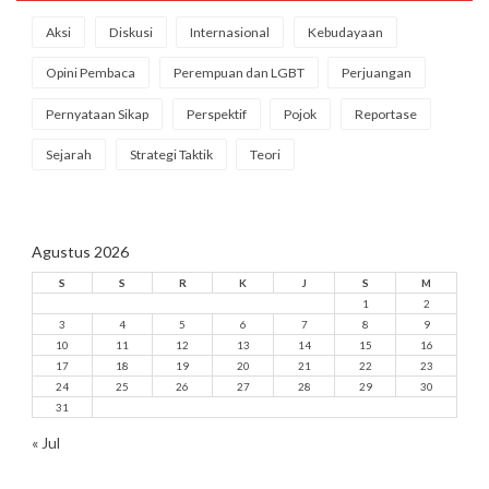
Aksi
Diskusi
Internasional
Kebudayaan
Opini Pembaca
Perempuan dan LGBT
Perjuangan
Pernyataan Sikap
Perspektif
Pojok
Reportase
Sejarah
Strategi Taktik
Teori
Agustus 2026
S
S
R
K
J
S
M
1
2
3
4
5
6
7
8
9
10
11
12
13
14
15
16
17
18
19
20
21
22
23
24
25
26
27
28
29
30
31
« Jul