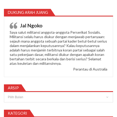
DUKUNG ARAH JUANG
Jal Ngoko
Saya salut militansi anggota-anggota Perserikat Sosialis.
Militansi selalu harus diukur dengan menjawab pertanyaan:
sejauh mana anggota sebuah partai kader betul-betul serius
dalam menjalankan keputusannya? Kalau keputusannya
adalah harus menjamin terbitnya koran partai sebagai salah
satu pekerjaan dasar, militansi diukur dengan apakah koran
bertahan terbit secara berkala dan berisi serius? Selamat
atas keuletan dan militansinnya.
Perantau di Australia
ARSIP
Arsip
KATEGORI