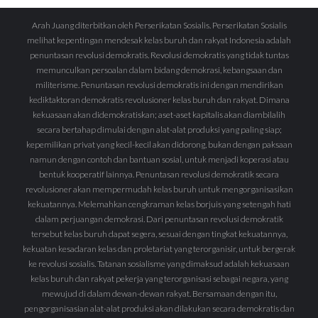
Arah Juang diterbitkan oleh Perserikatan Sosialis. Perserikatan Sosialis
melihat kepentingan mendesak kelas buruh dan rakyat Indonesia adalah
penuntasan revolusi demokratis. Revolusi demokratis yang tidak tuntas
memunculkan persoalan dalam bidang demokrasi, kebangsaan dan
militerisme. Penuntasan revolusi demokratis ini dengan mendirikan
kediktaktoran demokratis revolusioner kelas buruh dan rakyat. Dimana
kekuasaan akan didemokratiskan; aset-aset kapitalis akan diambilalih
secara bertahap dimulai dengan alat-alat produksi yang paling siap;
kepemilikan privat yang kecil-kecil akan didorong, bukan dengan paksaan
namun dengan contoh dan bantuan sosial, untuk menjadi koperasi atau
bentuk kooperatif lainnya. Penuntasan revolusi demokratik secara
revolusioner akan mempermudah kelas buruh untuk mengorganisasikan
kekuatannya. Melemahkan cengkraman kelas borjuis yang setengah hati
dalam perjuangan demokrasi. Dari penuntasan revolusi demokratik
tersebut kelas buruh dapat segera, sesuai dengan tingkat kekuatannya,
kekuatan kesadaran kelas dan proletariat yang terorganisir, untuk bergerak
ke revolusi sosialis. Tatanan sosialisme yang dimaksud adalah kekuasaan
kelas buruh dan rakyat pekerja yang terorganisasi sebagai negara, yang
mewujud di dalam dewan-dewan rakyat. Bersamaan dengan itu,
pengorganisasian alat-alat produksi akan dilakukan secara demokratis dan