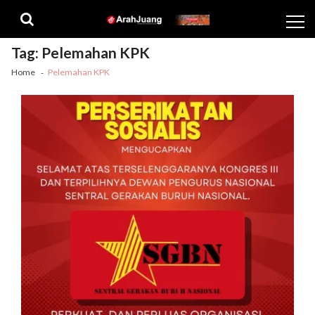
Skip
Skip
to
to
navigation
content
Tag:
Pelemahan KPK
Home
Pelemahan KPK