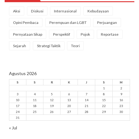
Aksi
Diskusi
Internasional
Kebudayaan
Opini Pembaca
Perempuan dan LGBT
Perjuangan
Pernyataan Sikap
Perspektif
Pojok
Reportase
Sejarah
Strategi Taktik
Teori
Agustus 2026
S
S
R
K
J
S
M
1
2
3
4
5
6
7
8
9
10
11
12
13
14
15
16
17
18
19
20
21
22
23
24
25
26
27
28
29
30
31
« Jul