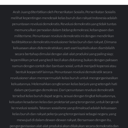
Arah Juang diterbitkan oleh Perserikatan Sosialis. Perserikatan Sosialis
melihat kepentingan mendesak kelas buruh dan rakyat Indonesia adalah
penuntasan revolusi demokratis. Revolusi demokratis yang tidak tuntas
memunculkan persoalan dalam bidang demokrasi, kebangsaan dan
militerisme. Penuntasan revolusi demokratis ini dengan mendirikan
kediktaktoran demokratis revolusioner kelas buruh dan rakyat. Dimana
kekuasaan akan didemokratiskan; aset-aset kapitalis akan diambilalih
secara bertahap dimulai dengan alat-alat produksi yang paling siap;
kepemilikan privat yang kecil-kecil akan didorong, bukan dengan paksaan
namun dengan contoh dan bantuan sosial, untuk menjadi koperasi atau
bentuk kooperatif lainnya. Penuntasan revolusi demokratik secara
revolusioner akan mempermudah kelas buruh untuk mengorganisasikan
kekuatannya. Melemahkan cengkraman kelas borjuis yang setengah hati
dalam perjuangan demokrasi. Dari penuntasan revolusi demokratik
tersebut kelas buruh dapat segera, sesuai dengan tingkat kekuatannya,
kekuatan kesadaran kelas dan proletariat yang terorganisir, untuk bergerak
ke revolusi sosialis. Tatanan sosialisme yang dimaksud adalah kekuasaan
kelas buruh dan rakyat pekerja yang terorganisasi sebagai negara, yang
mewujud di dalam dewan-dewan rakyat. Bersamaan dengan itu,
pengorganisasian alat-alat produksi akan dilakukan secara demokratis dan