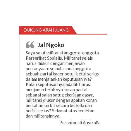
DUKUNG ARAH JUANG
Jal Ngoko
Saya salut militansi anggota-anggota
Perserikat Sosialis. Militansi selalu
harus diukur dengan menjawab
pertanyaan: sejauh mana anggota
sebuah partai kader betul-betul serius
dalam menjalankan keputusannya?
Kalau keputusannya adalah harus
menjamin terbitnya koran partai
sebagai salah satu pekerjaan dasar,
militansi diukur dengan apakah koran
bertahan terbit secara berkala dan
berisi serius? Selamat atas keuletan
dan militansinnya.
Perantau di Australia