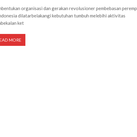
bentukan organisasi dan gerakan revolusioner pembebasan perem
Indonesia dilatarbelakangi kebutuhan tumbuh melebihi aktivitas
bekalan ket
EAD MORE