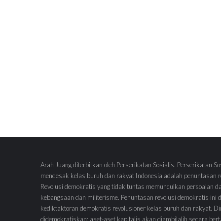
Arah Juang diterbitkan oleh Perserikatan Sosialis. Perserikatan So
mendesak kelas buruh dan rakyat Indonesia adalah penuntasan re
Revolusi demokratis yang tidak tuntas memunculkan persoalan d
kebangsaan dan militerisme. Penuntasan revolusi demokratis ini
kediktaktoran demokratis revolusioner kelas buruh dan rakyat.
didemokratiskan; aset-aset kapitalis akan diambilalih secara ber