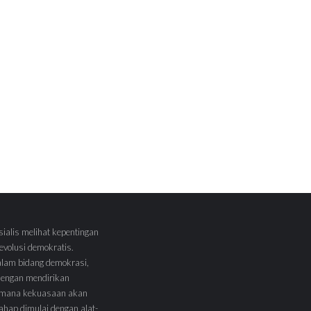
sialis melihat kepentingan
volusi demokratis.
alam bidang demokrasi,
 dengan mendirikan
 Dimana kekuasaan akan
tahap dimulai dengan alat-