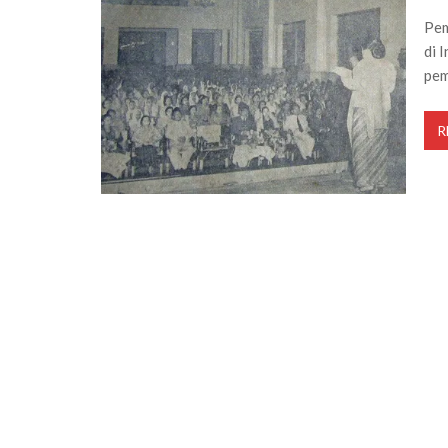
Pem
di 
pem
R