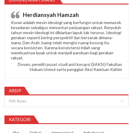
Herdiansyah Hamzah
Koran adalah mesin ideologi yang berfungsi untuk memasok
kesadaran sekaligus menuntun perjuangan rakyat. Berpuluh
tahun mesin ideologi ini dibiarkan lapuk tak terurus. Ideologi
gerakan seperti kering perspektif dan berserak dimana-
mana. Dan Arah Juang telah mengisi ruang kosong itu
secara konsisten. Karena konsistensi inilah yang
membuatnya layak untuk menjadi panduan bagi gerakan
rakyat.
Dosen, peneliti pusat studi anti korupsi (SAKSI) Fakultas
Hukum Unmul serta penggiat Aksi Kamisan Kaltim
ARSIP
Arsip
KATEGORI
Aksi
Diskusi
Internasional
Kebudayaan