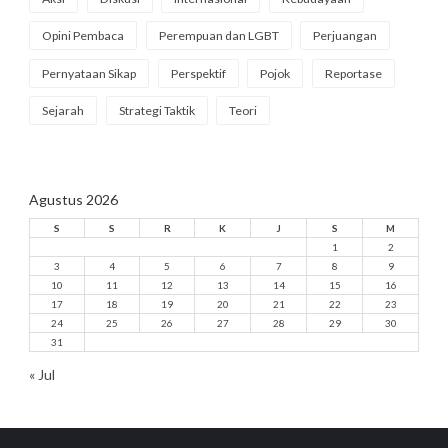
Opini Pembaca
Perempuan dan LGBT
Perjuangan
Pernyataan Sikap
Perspektif
Pojok
Reportase
Sejarah
Strategi Taktik
Teori
Agustus 2026
S
S
R
K
J
S
M
1
2
3
4
5
6
7
8
9
10
11
12
13
14
15
16
17
18
19
20
21
22
23
24
25
26
27
28
29
30
31
« Jul