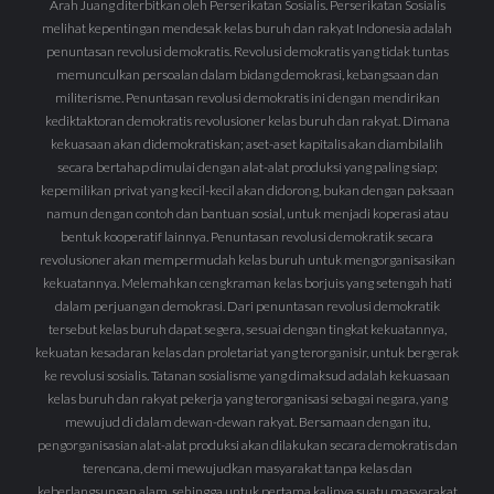
Arah Juang diterbitkan oleh Perserikatan Sosialis. Perserikatan Sosialis
melihat kepentingan mendesak kelas buruh dan rakyat Indonesia adalah
penuntasan revolusi demokratis. Revolusi demokratis yang tidak tuntas
memunculkan persoalan dalam bidang demokrasi, kebangsaan dan
militerisme. Penuntasan revolusi demokratis ini dengan mendirikan
kediktaktoran demokratis revolusioner kelas buruh dan rakyat. Dimana
kekuasaan akan didemokratiskan; aset-aset kapitalis akan diambilalih
secara bertahap dimulai dengan alat-alat produksi yang paling siap;
kepemilikan privat yang kecil-kecil akan didorong, bukan dengan paksaan
namun dengan contoh dan bantuan sosial, untuk menjadi koperasi atau
bentuk kooperatif lainnya. Penuntasan revolusi demokratik secara
revolusioner akan mempermudah kelas buruh untuk mengorganisasikan
kekuatannya. Melemahkan cengkraman kelas borjuis yang setengah hati
dalam perjuangan demokrasi. Dari penuntasan revolusi demokratik
tersebut kelas buruh dapat segera, sesuai dengan tingkat kekuatannya,
kekuatan kesadaran kelas dan proletariat yang terorganisir, untuk bergerak
ke revolusi sosialis. Tatanan sosialisme yang dimaksud adalah kekuasaan
kelas buruh dan rakyat pekerja yang terorganisasi sebagai negara, yang
mewujud di dalam dewan-dewan rakyat. Bersamaan dengan itu,
pengorganisasian alat-alat produksi akan dilakukan secara demokratis dan
terencana, demi mewujudkan masyarakat tanpa kelas dan
keberlangsungan alam, sehingga untuk pertama kalinya suatu masyarakat