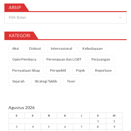
ARSIP
Arsip
KATEGORI
Aksi
Diskusi
Internasional
Kebudayaan
Opini Pembaca
Perempuan dan LGBT
Perjuangan
Pernyataan Sikap
Perspektif
Pojok
Reportase
Sejarah
Strategi Taktik
Teori
Agustus 2026
S
S
R
K
J
S
M
1
2
3
4
5
6
7
8
9