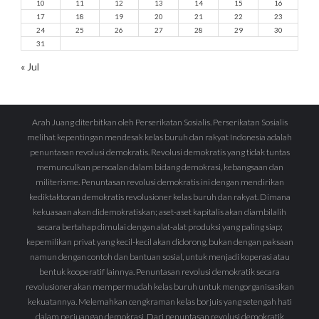
10
11
12
13
14
15
16
17
18
19
20
21
22
23
24
25
26
27
28
29
30
31
« Jul
Arah Juang diterbitkan oleh Perserikatan Sosialis. Perserikatan Sosialis
melihat kepentingan mendesak kelas buruh dan rakyat Indonesia adalah
penuntasan revolusi demokratis. Revolusi demokratis yang tidak tuntas
memunculkan persoalan dalam bidang demokrasi, kebangsaan dan
militerisme. Penuntasan revolusi demokratis ini dengan mendirikan
kediktaktoran demokratis revolusioner kelas buruh dan rakyat. Dimana
kekuasaan akan didemokratiskan; aset-aset kapitalis akan diambilalih
secara bertahap dimulai dengan alat-alat produksi yang paling siap;
kepemilikan privat yang kecil-kecil akan didorong, bukan dengan paksaan
namun dengan contoh dan bantuan sosial, untuk menjadi koperasi atau
bentuk kooperatif lainnya. Penuntasan revolusi demokratik secara
revolusioner akan mempermudah kelas buruh untuk mengorganisasikan
kekuatannya. Melemahkan cengkraman kelas borjuis yang setengah hati
dalam perjuangan demokrasi. Dari penuntasan revolusi demokratik