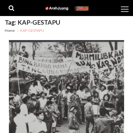
Skip
Skip
to
to
navigation
content
Tag:
KAP-GESTAPU
Home
KAP-GESTAPU