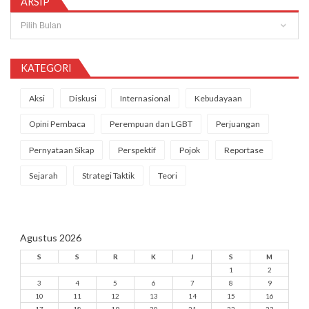
ARSIP
Arsip
KATEGORI
Aksi
Diskusi
Internasional
Kebudayaan
Opini Pembaca
Perempuan dan LGBT
Perjuangan
Pernyataan Sikap
Perspektif
Pojok
Reportase
Sejarah
Strategi Taktik
Teori
Agustus 2026
S
S
R
K
J
S
M
1
2
3
4
5
6
7
8
9
10
11
12
13
14
15
16