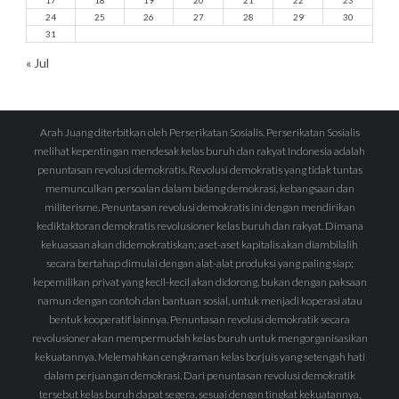
17
18
19
20
21
22
23
24
25
26
27
28
29
30
31
« Jul
Arah Juang diterbitkan oleh Perserikatan Sosialis. Perserikatan Sosialis
melihat kepentingan mendesak kelas buruh dan rakyat Indonesia adalah
penuntasan revolusi demokratis. Revolusi demokratis yang tidak tuntas
memunculkan persoalan dalam bidang demokrasi, kebangsaan dan
militerisme. Penuntasan revolusi demokratis ini dengan mendirikan
kediktaktoran demokratis revolusioner kelas buruh dan rakyat. Dimana
kekuasaan akan didemokratiskan; aset-aset kapitalis akan diambilalih
secara bertahap dimulai dengan alat-alat produksi yang paling siap;
kepemilikan privat yang kecil-kecil akan didorong, bukan dengan paksaan
namun dengan contoh dan bantuan sosial, untuk menjadi koperasi atau
bentuk kooperatif lainnya. Penuntasan revolusi demokratik secara
revolusioner akan mempermudah kelas buruh untuk mengorganisasikan
kekuatannya. Melemahkan cengkraman kelas borjuis yang setengah hati
dalam perjuangan demokrasi. Dari penuntasan revolusi demokratik
tersebut kelas buruh dapat segera, sesuai dengan tingkat kekuatannya,