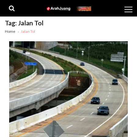
Skip
Skip
to
to
navigation
content
Tag:
Jalan Tol
Home
Jalan Tol