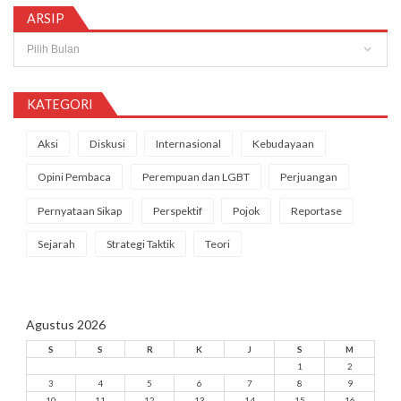
ARSIP
Arsip
KATEGORI
Aksi
Diskusi
Internasional
Kebudayaan
Opini Pembaca
Perempuan dan LGBT
Perjuangan
Pernyataan Sikap
Perspektif
Pojok
Reportase
Sejarah
Strategi Taktik
Teori
Agustus 2026
S
S
R
K
J
S
M
1
2
3
4
5
6
7
8
9
10
11
12
13
14
15
16