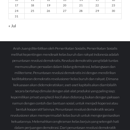
17
18
19
20
21
22
23
24
25
26
27
28
29
30
31
« Jul
Arah Juang diterbitkan oleh Perserikatan Sosialis. Perserikatan Sosialis
melihat kepentingan mendesak kelas buruh dan rakyat Indonesia adalah
penuntasan revolusi demokratis. Revolusi demokratis yang tidak tuntas
memunculkan persoalan dalam bidang demokrasi, kebangsaan dan
militerisme. Penuntasan revolusi demokratis ini dengan mendirikan
kediktaktoran demokratis revolusioner kelas buruh dan rakyat. Dimana
kekuasaan akan didemokratiskan; aset-aset kapitalis akan diambilalih
secara bertahap dimulai dengan alat-alat produksi yang paling siap;
kepemilikan privat yang kecil-kecil akan didorong, bukan dengan paksaan
namun dengan contoh dan bantuan sosial, untuk menjadi koperasi atau
bentuk kooperatif lainnya. Penuntasan revolusi demokratik secara
revolusioner akan mempermudah kelas buruh untuk mengorganisasikan
kekuatannya. Melemahkan cengkraman kelas borjuis yang setengah hati
dalam perjuangan demokrasi. Dari penuntasan revolusi demokratik