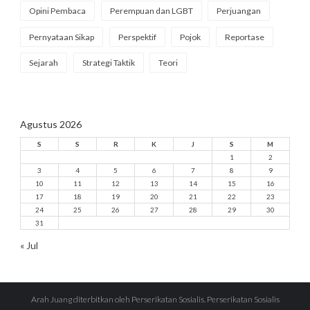
Opini Pembaca
Perempuan dan LGBT
Perjuangan
Pernyataan Sikap
Perspektif
Pojok
Reportase
Sejarah
Strategi Taktik
Teori
Agustus 2026
S
S
R
K
J
S
M
1
2
3
4
5
6
7
8
9
10
11
12
13
14
15
16
17
18
19
20
21
22
23
24
25
26
27
28
29
30
31
« Jul
Arah Juang diterbitkan oleh Perserikatan Sosialis. Perserikatan Sosialis