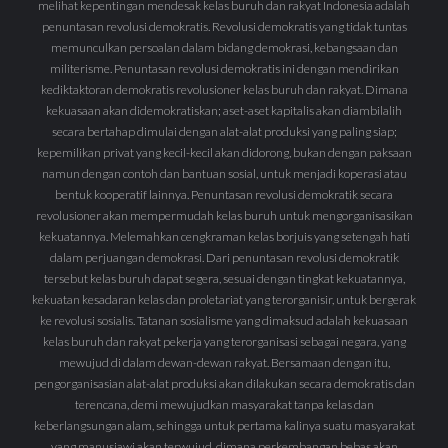
melihat kepentingan mendesak kelas buruh dan rakyat Indonesia adalah
penuntasan revolusi demokratis. Revolusi demokratis yang tidak tuntas
memunculkan persoalan dalam bidang demokrasi, kebangsaan dan
militerisme. Penuntasan revolusi demokratis ini dengan mendirikan
kediktaktoran demokratis revolusioner kelas buruh dan rakyat. Dimana
kekuasaan akan didemokratiskan; aset-aset kapitalis akan diambilalih
secara bertahap dimulai dengan alat-alat produksi yang paling siap;
kepemilikan privat yang kecil-kecil akan didorong, bukan dengan paksaan
namun dengan contoh dan bantuan sosial, untuk menjadi koperasi atau
bentuk kooperatif lainnya. Penuntasan revolusi demokratik secara
revolusioner akan mempermudah kelas buruh untuk mengorganisasikan
kekuatannya. Melemahkan cengkraman kelas borjuis yang setengah hati
dalam perjuangan demokrasi. Dari penuntasan revolusi demokratik
tersebut kelas buruh dapat segera, sesuai dengan tingkat kekuatannya,
kekuatan kesadaran kelas dan proletariat yang terorganisir, untuk bergerak
ke revolusi sosialis. Tatanan sosialisme yang dimaksud adalah kekuasaan
kelas buruh dan rakyat pekerja yang terorganisasi sebagai negara, yang
mewujud di dalam dewan-dewan rakyat. Bersamaan dengan itu,
pengorganisasian alat-alat produksi akan dilakukan secara demokratis dan
terencana, demi mewujudkan masyarakat tanpa kelas dan
keberlangsungan alam, sehingga untuk pertama kalinya suatu masyarakat
yang manusiawi akan terwujud, dimana perkembangan bebas akan