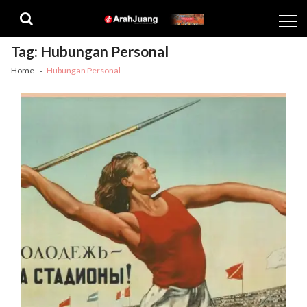
Skip
Skip
to
to
navigation
content
Tag:
Hubungan Personal
Home
Hubungan Personal