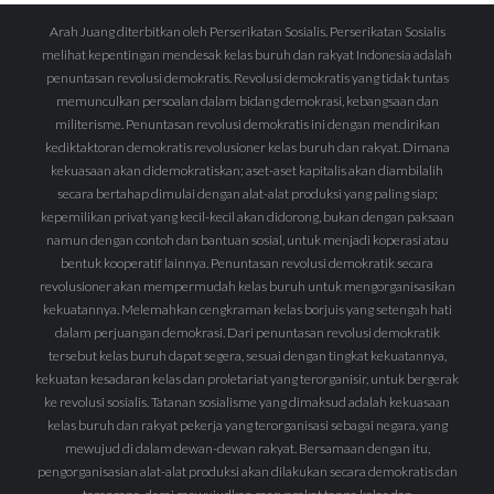
Arah Juang diterbitkan oleh Perserikatan Sosialis. Perserikatan Sosialis
melihat kepentingan mendesak kelas buruh dan rakyat Indonesia adalah
penuntasan revolusi demokratis. Revolusi demokratis yang tidak tuntas
memunculkan persoalan dalam bidang demokrasi, kebangsaan dan
militerisme. Penuntasan revolusi demokratis ini dengan mendirikan
kediktaktoran demokratis revolusioner kelas buruh dan rakyat. Dimana
kekuasaan akan didemokratiskan; aset-aset kapitalis akan diambilalih
secara bertahap dimulai dengan alat-alat produksi yang paling siap;
kepemilikan privat yang kecil-kecil akan didorong, bukan dengan paksaan
namun dengan contoh dan bantuan sosial, untuk menjadi koperasi atau
bentuk kooperatif lainnya. Penuntasan revolusi demokratik secara
revolusioner akan mempermudah kelas buruh untuk mengorganisasikan
kekuatannya. Melemahkan cengkraman kelas borjuis yang setengah hati
dalam perjuangan demokrasi. Dari penuntasan revolusi demokratik
tersebut kelas buruh dapat segera, sesuai dengan tingkat kekuatannya,
kekuatan kesadaran kelas dan proletariat yang terorganisir, untuk bergerak
ke revolusi sosialis. Tatanan sosialisme yang dimaksud adalah kekuasaan
kelas buruh dan rakyat pekerja yang terorganisasi sebagai negara, yang
mewujud di dalam dewan-dewan rakyat. Bersamaan dengan itu,
pengorganisasian alat-alat produksi akan dilakukan secara demokratis dan