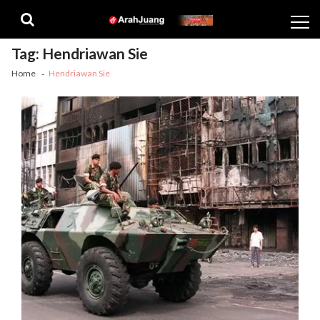
Skip
Skip
to
to
navigation
content
Tag:
Hendriawan Sie
Home
Hendriawan Sie