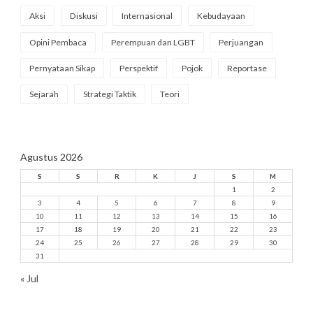
Aksi
Diskusi
Internasional
Kebudayaan
Opini Pembaca
Perempuan dan LGBT
Perjuangan
Pernyataan Sikap
Perspektif
Pojok
Reportase
Sejarah
Strategi Taktik
Teori
Agustus 2026
S
S
R
K
J
S
M
1
2
3
4
5
6
7
8
9
10
11
12
13
14
15
16
17
18
19
20
21
22
23
24
25
26
27
28
29
30
31
« Jul