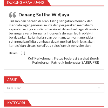
DUKUNG ARAH JUANG
Danang Suttha Widjaya
Tulisan dan bacaan di Arah Juang sangatlah menarik dan
mendidik agar generasi muda dan pergerakan memahami
sejarah dan juga kondisi situasional dalam berbagai dinamika
bernegara yang bernama indonesia dengan lebih objektif
berdasarkan kajian kajian dan pengamatan yang mendalam
sehingga bagi kita pembaca dapat melihat lebih jelas akan
kondisi dan situasi sekaligus solusi untuk penyelesaian
“Danang Suttha Widjaya”
dalam…
[…]
Kuli Perkebunan, Ketua Federasi Sarekat Buruh
Perkebunan Patriotik Indonesia (SARBUPRI)
ARSIP
Arsip
KATEGORI