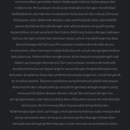
memunculkan persoalan dalam bidang demokrasi, kebangsaan dan
militerisme. Penuntasan revolusi demokratis ini dengan mendirikan
kediktaktoran demokratis revolusioner kelas buruh dan rakyat. Dimana
kekuasaan akan didemokratiskan; aset-aset kapitalis akan diambilalih
secara bertahap dimulai dengan alat-alat produksi yang paling siap;
kepemilikan privat yang kecil-kecil akan didorong, bukan dengan paksaan
namun dengan contoh dan bantuan sosial, untuk menjadi koperasi atau
bentuk kooperatif lainnya. Penuntasan revolusi demokratik secara
revolusioner akan mempermudah kelas buruh untuk mengorganisasikan
kekuatannya. Melemahkan cengkraman kelas borjuis yang setengah hati
dalam perjuangan demokrasi. Dari penuntasan revolusi demokratik
tersebut kelas buruh dapat segera, sesuai dengan tingkat kekuatannya,
kekuatan kesadaran kelas dan proletariat yang terorganisir, untuk bergerak
ke revolusi sosialis. Tatanan sosialisme yang dimaksud adalah kekuasaan
kelas buruh dan rakyat pekerja yang terorganisasi sebagai negara, yang
mewujud di dalam dewan-dewan rakyat. Bersamaan dengan itu,
pengorganisasian alat-alat produksi akan dilakukan secara demokratis dan
terencana, demi mewujudkan masyarakat tanpa kelas dan
keberlangsungan alam, sehingga untuk pertama kalinya suatu masyarakat
yang manusiawi akan terwujud, dimana perkembangan bebas akan
menjadi syarat bagi perkembangan umat manusia secara keseluruhan.