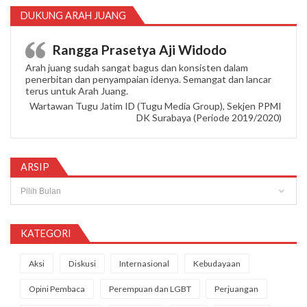
DUKUNG ARAH JUANG
Rangga Prasetya Aji Widodo
Arah juang sudah sangat bagus dan konsisten dalam
penerbitan dan penyampaian idenya. Semangat dan lancar
terus untuk Arah Juang.
Wartawan Tugu Jatim ID (Tugu Media Group), Sekjen PPMI
DK Surabaya (Periode 2019/2020)
ARSIP
Arsip
KATEGORI
Aksi
Diskusi
Internasional
Kebudayaan
Opini Pembaca
Perempuan dan LGBT
Perjuangan