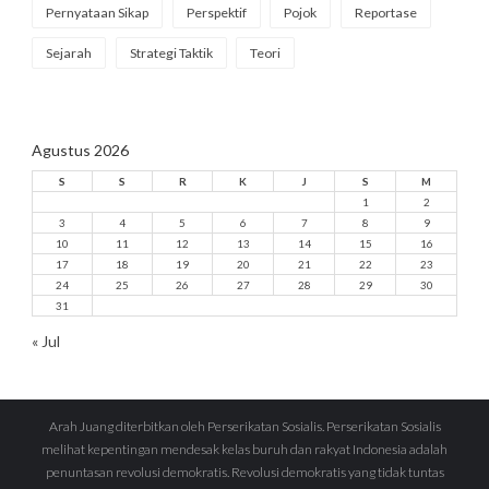
Pernyataan Sikap
Perspektif
Pojok
Reportase
Sejarah
Strategi Taktik
Teori
Agustus 2026
S
S
R
K
J
S
M
1
2
3
4
5
6
7
8
9
10
11
12
13
14
15
16
17
18
19
20
21
22
23
24
25
26
27
28
29
30
31
« Jul
Arah Juang diterbitkan oleh Perserikatan Sosialis. Perserikatan Sosialis
melihat kepentingan mendesak kelas buruh dan rakyat Indonesia adalah
penuntasan revolusi demokratis. Revolusi demokratis yang tidak tuntas