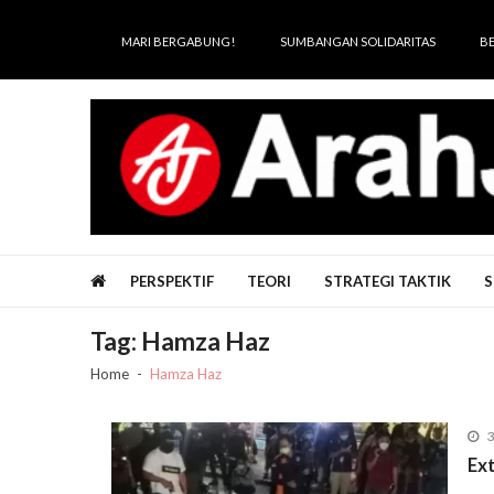
Skip
Skip
to
to
MARI BERGABUNG!
SUMBANGAN SOLIDARITAS
B
navigation
content
Arah Juang
Melipat Ganda, Membakar Tirani
PERSPEKTIF
TEORI
STRATEGI TAKTIK
S
Tag:
Hamza Haz
Home
Hamza Haz
3
Ext