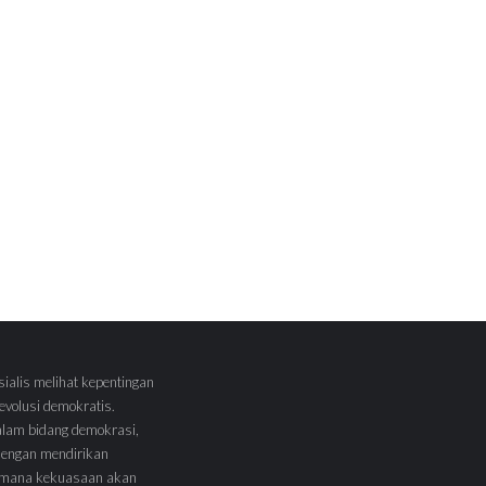
sialis melihat kepentingan
volusi demokratis.
alam bidang demokrasi,
 dengan mendirikan
 Dimana kekuasaan akan