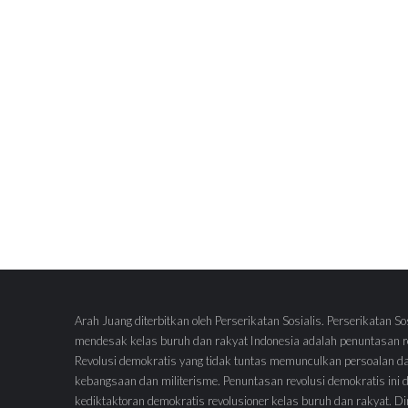
Arah Juang diterbitkan oleh Perserikatan Sosialis. Perserikatan So
mendesak kelas buruh dan rakyat Indonesia adalah penuntasan re
Revolusi demokratis yang tidak tuntas memunculkan persoalan d
kebangsaan dan militerisme. Penuntasan revolusi demokratis ini
kediktaktoran demokratis revolusioner kelas buruh dan rakyat.