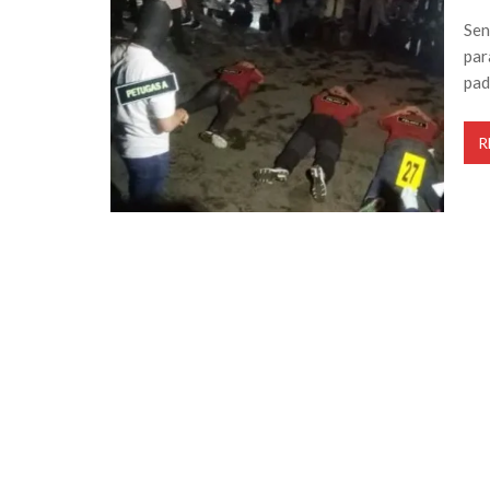
Sen
par
pad
R