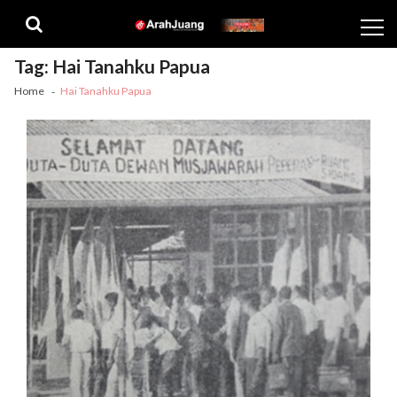
Skip
Skip
to
to
navigation
content
Tag:
Hai Tanahku Papua
Home
Hai Tanahku Papua