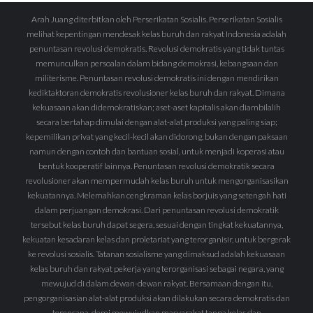
Arah Juang diterbitkan oleh Perserikatan Sosialis. Perserikatan Sosialis
melihat kepentingan mendesak kelas buruh dan rakyat Indonesia adalah
penuntasan revolusi demokratis. Revolusi demokratis yang tidak tuntas
memunculkan persoalan dalam bidang demokrasi, kebangsaan dan
militerisme. Penuntasan revolusi demokratis ini dengan mendirikan
kediktaktoran demokratis revolusioner kelas buruh dan rakyat. Dimana
kekuasaan akan didemokratiskan; aset-aset kapitalis akan diambilalih
secara bertahap dimulai dengan alat-alat produksi yang paling siap;
kepemilikan privat yang kecil-kecil akan didorong, bukan dengan paksaan
namun dengan contoh dan bantuan sosial, untuk menjadi koperasi atau
bentuk kooperatif lainnya. Penuntasan revolusi demokratik secara
revolusioner akan mempermudah kelas buruh untuk mengorganisasikan
kekuatannya. Melemahkan cengkraman kelas borjuis yang setengah hati
dalam perjuangan demokrasi. Dari penuntasan revolusi demokratik
tersebut kelas buruh dapat segera, sesuai dengan tingkat kekuatannya,
kekuatan kesadaran kelas dan proletariat yang terorganisir, untuk bergerak
ke revolusi sosialis. Tatanan sosialisme yang dimaksud adalah kekuasaan
kelas buruh dan rakyat pekerja yang terorganisasi sebagai negara, yang
mewujud di dalam dewan-dewan rakyat. Bersamaan dengan itu,
pengorganisasian alat-alat produksi akan dilakukan secara demokratis dan
terencana, demi mewujudkan masyarakat tanpa kelas dan