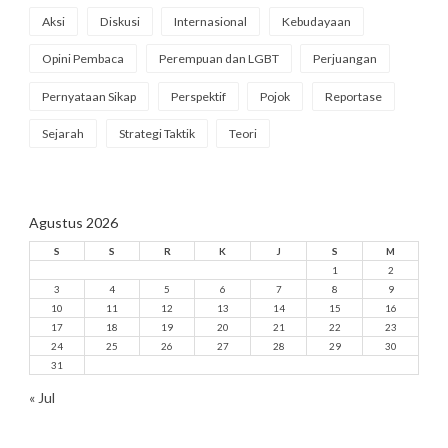
Aksi
Diskusi
Internasional
Kebudayaan
Opini Pembaca
Perempuan dan LGBT
Perjuangan
Pernyataan Sikap
Perspektif
Pojok
Reportase
Sejarah
Strategi Taktik
Teori
Agustus 2026
S
S
R
K
J
S
M
1
2
3
4
5
6
7
8
9
10
11
12
13
14
15
16
17
18
19
20
21
22
23
24
25
26
27
28
29
30
31
« Jul