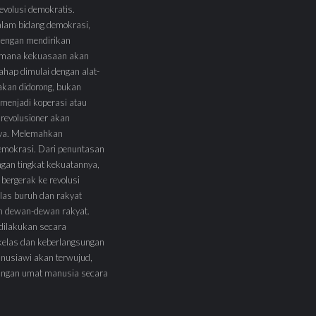
volusi demokratis.
alam bidang demokrasi,
 dengan mendirikan
 Dimana kekuasaan akan
tahap dimulai dengan alat-
l akan didorong, bukan
menjadi koperasi atau
 revolusioner akan
ya. Melemahkan
demokrasi. Dari penuntasan
ngan tingkat kekuatannya,
 bergerak ke revolusi
las buruh dan rakyat
am dewan-dewan rakyat.
 dilakukan secara
kelas dan keberlangsungan
nusiawi akan terwujud,
angan umat manusia secara