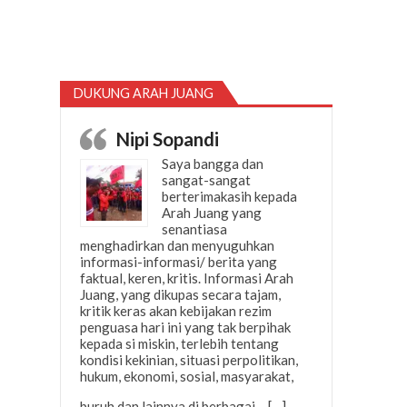
DUKUNG ARAH JUANG
Nipi Sopandi
Saya bangga dan
sangat-sangat
berterimakasih kepada
Arah Juang yang
senantiasa
menghadirkan dan menyuguhkan
informasi-informasi/ berita yang
faktual, keren, kritis. Informasi Arah
Juang, yang dikupas secara tajam,
kritik keras akan kebijakan rezim
penguasa hari ini yang tak berpihak
kepada si miskin, terlebih tentang
kondisi kekinian, situasi perpolitikan,
hukum, ekonomi, sosial, masyarakat,
“Nipi Sopandi”
buruh dan lainnya di berbagai…
[…]