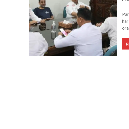
Par
har
or
R