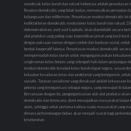
mendesak kelas buruh dan rakyat Indonesia adalah penuntasan re
Revolusi demokratis yang tidak tuntas memunculkan persoalan d
kebangsaan dan militerisme. Penuntasan revolusi demokratis ini
kediktaktoran demokratis revolusioner kelas buruh dan rakyat.
didemokratiskan; aset-aset kapitalis akan diambilalih secara ber
alat produksi yang paling siap; kepemilikan privat yang kecil-keci
dengan paksaan namun dengan contoh dan bantuan sosial, untuk 
bentuk kooperatif lainnya. Penuntasan revolusi demokratik secara
mempermudah kelas buruh untuk mengorganisasikan kekuatann
cengkraman kelas borjuis yang setengah hati dalam perjuangan 
revolusi demokratik tersebut kelas buruh dapat segera, sesuai de
kekuatan kesadaran kelas dan proletariat yang terorganisir, untuk
sosialis. Tatanan sosialisme yang dimaksud adalah kekuasaan ke
pekerja yang terorganisasi sebagai negara, yang mewujud di dal
Bersamaan dengan itu, pengorganisasian alat-alat produksi akan
demokratis dan terencana, demi mewujudkan masyarakat tanpa 
alam, sehingga untuk pertama kalinya suatu masyarakat yang ma
dimana perkembangan bebas akan menjadi syarat bagi perkemb
keseluruhan.