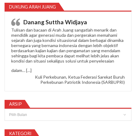
DUKUNG ARAH JUANG
Danang Suttha Widjaya
Tulisan dan bacaan di Arah Juang sangatlah menarik dan
mendidik agar generasi muda dan pergerakan memahami
sejarah dan juga kondisi situasional dalam berbagai dinamika
bernegara yang bernama indonesia dengan lebih objektif
berdasarkan kajian kajian dan pengamatan yang mendalam
sehingga bagi kita pembaca dapat melihat lebih jelas akan
kondisi dan situasi sekaligus solusi untuk penyelesaian
“Danang Suttha Widjaya”
dalam…
[…]
Kuli Perkebunan, Ketua Federasi Sarekat Buruh
Perkebunan Patriotik Indonesia (SARBUPRI)
ARSIP
Arsip
KATEGORI