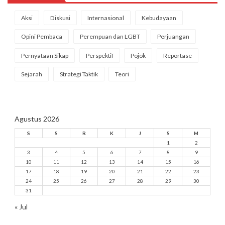
Aksi
Diskusi
Internasional
Kebudayaan
Opini Pembaca
Perempuan dan LGBT
Perjuangan
Pernyataan Sikap
Perspektif
Pojok
Reportase
Sejarah
Strategi Taktik
Teori
Agustus 2026
S
S
R
K
J
S
M
1
2
3
4
5
6
7
8
9
10
11
12
13
14
15
16
17
18
19
20
21
22
23
24
25
26
27
28
29
30
31
« Jul