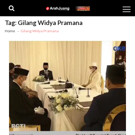
Skip
Skip
to
to
navigation
content
Tag:
Gilang Widya Pramana
Home
Gilang Widya Pramana