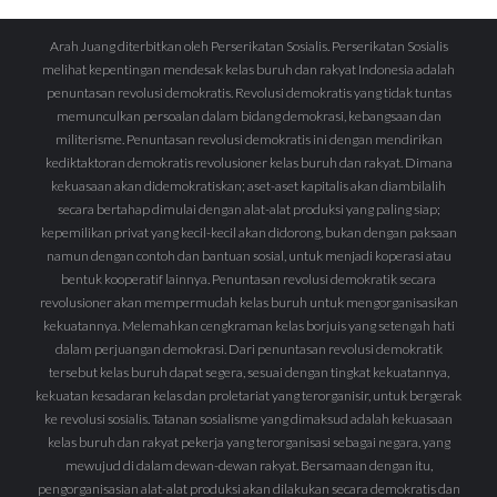
Arah Juang diterbitkan oleh Perserikatan Sosialis. Perserikatan Sosialis
melihat kepentingan mendesak kelas buruh dan rakyat Indonesia adalah
penuntasan revolusi demokratis. Revolusi demokratis yang tidak tuntas
memunculkan persoalan dalam bidang demokrasi, kebangsaan dan
militerisme. Penuntasan revolusi demokratis ini dengan mendirikan
kediktaktoran demokratis revolusioner kelas buruh dan rakyat. Dimana
kekuasaan akan didemokratiskan; aset-aset kapitalis akan diambilalih
secara bertahap dimulai dengan alat-alat produksi yang paling siap;
kepemilikan privat yang kecil-kecil akan didorong, bukan dengan paksaan
namun dengan contoh dan bantuan sosial, untuk menjadi koperasi atau
bentuk kooperatif lainnya. Penuntasan revolusi demokratik secara
revolusioner akan mempermudah kelas buruh untuk mengorganisasikan
kekuatannya. Melemahkan cengkraman kelas borjuis yang setengah hati
dalam perjuangan demokrasi. Dari penuntasan revolusi demokratik
tersebut kelas buruh dapat segera, sesuai dengan tingkat kekuatannya,
kekuatan kesadaran kelas dan proletariat yang terorganisir, untuk bergerak
ke revolusi sosialis. Tatanan sosialisme yang dimaksud adalah kekuasaan
kelas buruh dan rakyat pekerja yang terorganisasi sebagai negara, yang
mewujud di dalam dewan-dewan rakyat. Bersamaan dengan itu,
pengorganisasian alat-alat produksi akan dilakukan secara demokratis dan