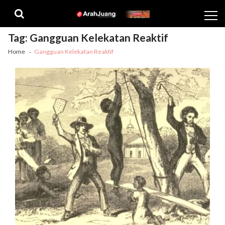
Skip
Skip
to
to
navigation
content
Tag:
Gangguan Kelekatan Reaktif
Home
Gangguan Kelekatan Reaktif