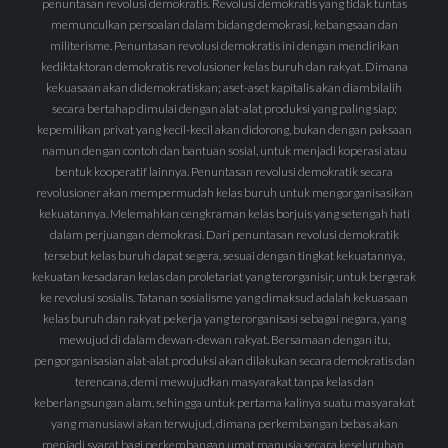
penuntasan revolusi demokratis. Revolusi demokratis yang tidak tuntas
memunculkan persoalan dalam bidang demokrasi, kebangsaan dan
militerisme. Penuntasan revolusi demokratis ini dengan mendirikan
kediktaktoran demokratis revolusioner kelas buruh dan rakyat. Dimana
kekuasaan akan didemokratiskan; aset-aset kapitalis akan diambilalih
secara bertahap dimulai dengan alat-alat produksi yang paling siap;
kepemilikan privat yang kecil-kecil akan didorong, bukan dengan paksaan
namun dengan contoh dan bantuan sosial, untuk menjadi koperasi atau
bentuk kooperatif lainnya. Penuntasan revolusi demokratik secara
revolusioner akan mempermudah kelas buruh untuk mengorganisasikan
kekuatannya. Melemahkan cengkraman kelas borjuis yang setengah hati
dalam perjuangan demokrasi. Dari penuntasan revolusi demokratik
tersebut kelas buruh dapat segera, sesuai dengan tingkat kekuatannya,
kekuatan kesadaran kelas dan proletariat yang terorganisir, untuk bergerak
ke revolusi sosialis. Tatanan sosialisme yang dimaksud adalah kekuasaan
kelas buruh dan rakyat pekerja yang terorganisasi sebagai negara, yang
mewujud di dalam dewan-dewan rakyat. Bersamaan dengan itu,
pengorganisasian alat-alat produksi akan dilakukan secara demokratis dan
terencana, demi mewujudkan masyarakat tanpa kelas dan
keberlangsungan alam, sehingga untuk pertama kalinya suatu masyarakat
yang manusiawi akan terwujud, dimana perkembangan bebas akan
menjadi syarat bagi perkembangan umat manusia secara keseluruhan.