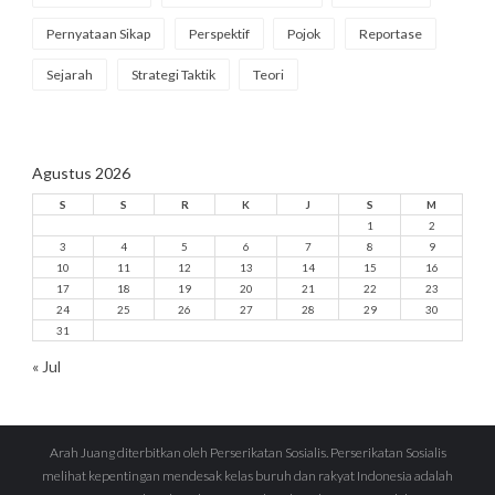
Pernyataan Sikap
Perspektif
Pojok
Reportase
Sejarah
Strategi Taktik
Teori
Agustus 2026
S
S
R
K
J
S
M
1
2
3
4
5
6
7
8
9
10
11
12
13
14
15
16
17
18
19
20
21
22
23
24
25
26
27
28
29
30
31
« Jul
Arah Juang diterbitkan oleh Perserikatan Sosialis. Perserikatan Sosialis
melihat kepentingan mendesak kelas buruh dan rakyat Indonesia adalah