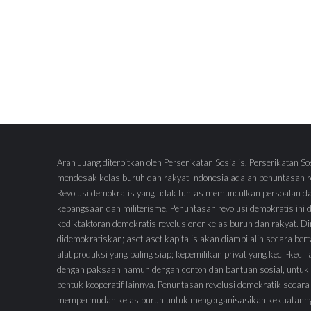
Arah Juang diterbitkan oleh Perserikatan Sosialis. Perserikatan So
mendesak kelas buruh dan rakyat Indonesia adalah penuntasan re
Revolusi demokratis yang tidak tuntas memunculkan persoalan d
kebangsaan dan militerisme. Penuntasan revolusi demokratis ini
kediktaktoran demokratis revolusioner kelas buruh dan rakyat.
didemokratiskan; aset-aset kapitalis akan diambilalih secara ber
alat produksi yang paling siap; kepemilikan privat yang kecil-keci
dengan paksaan namun dengan contoh dan bantuan sosial, untuk 
bentuk kooperatif lainnya. Penuntasan revolusi demokratik secara
mempermudah kelas buruh untuk mengorganisasikan kekuatann