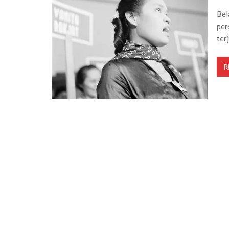
Bel
per
ter
R