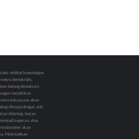
sialis melihat kepentingan
volusi demokratis.
alam bidang demokrasi,
 dengan mendirikan
 Dimana kekuasaan akan
tahap dimulai dengan alat-
l akan didorong, bukan
menjadi koperasi atau
 revolusioner akan
ya. Melemahkan