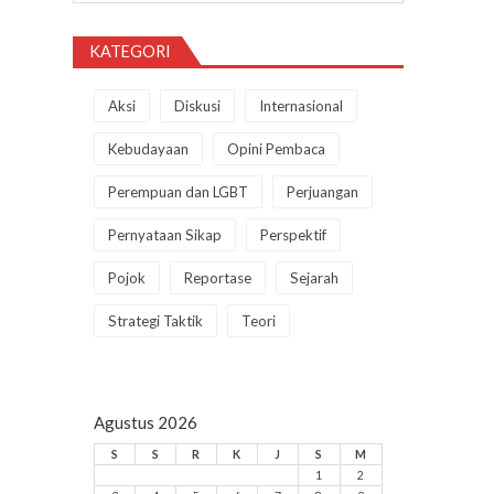
KATEGORI
Aksi
Diskusi
Internasional
Kebudayaan
Opini Pembaca
Perempuan dan LGBT
Perjuangan
Pernyataan Sikap
Perspektif
Pojok
Reportase
Sejarah
Strategi Taktik
Teori
Agustus 2026
S
S
R
K
J
S
M
1
2