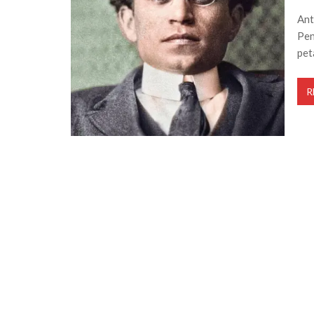
Ant
Pen
pet
R