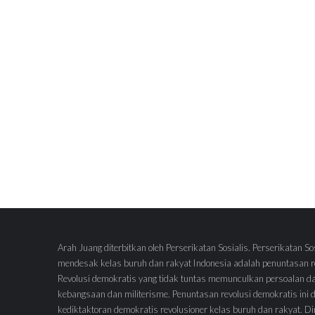
Arah Juang diterbitkan oleh Perserikatan Sosialis. Perserikatan So
mendesak kelas buruh dan rakyat Indonesia adalah penuntasan re
Revolusi demokratis yang tidak tuntas memunculkan persoalan d
kebangsaan dan militerisme. Penuntasan revolusi demokratis ini
kediktaktoran demokratis revolusioner kelas buruh dan rakyat.