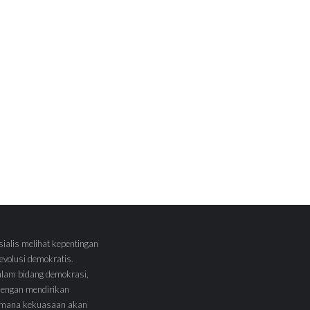
sialis melihat kepentingan
volusi demokratis.
alam bidang demokrasi,
 dengan mendirikan
 Dimana kekuasaan akan