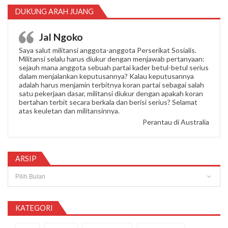
DUKUNG ARAH JUANG
Jal Ngoko
Saya salut militansi anggota-anggota Perserikat Sosialis.
Militansi selalu harus diukur dengan menjawab pertanyaan:
sejauh mana anggota sebuah partai kader betul-betul serius
dalam menjalankan keputusannya? Kalau keputusannya
adalah harus menjamin terbitnya koran partai sebagai salah
satu pekerjaan dasar, militansi diukur dengan apakah koran
bertahan terbit secara berkala dan berisi serius? Selamat
atas keuletan dan militansinnya.
Perantau di Australia
ARSIP
Arsip
KATEGORI