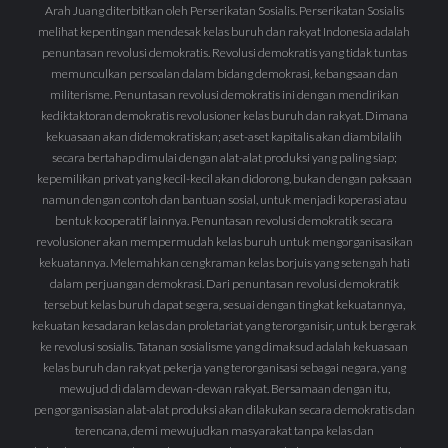
Arah Juang diterbitkan oleh Perserikatan Sosialis. Perserikatan Sosialis
melihat kepentingan mendesak kelas buruh dan rakyat Indonesia adalah
penuntasan revolusi demokratis. Revolusi demokratis yang tidak tuntas
memunculkan persoalan dalam bidang demokrasi, kebangsaan dan
militerisme. Penuntasan revolusi demokratis ini dengan mendirikan
kediktaktoran demokratis revolusioner kelas buruh dan rakyat. Dimana
kekuasaan akan didemokratiskan; aset-aset kapitalis akan diambilalih
secara bertahap dimulai dengan alat-alat produksi yang paling siap;
kepemilikan privat yang kecil-kecil akan didorong, bukan dengan paksaan
namun dengan contoh dan bantuan sosial, untuk menjadi koperasi atau
bentuk kooperatif lainnya. Penuntasan revolusi demokratik secara
revolusioner akan mempermudah kelas buruh untuk mengorganisasikan
kekuatannya. Melemahkan cengkraman kelas borjuis yang setengah hati
dalam perjuangan demokrasi. Dari penuntasan revolusi demokratik
tersebut kelas buruh dapat segera, sesuai dengan tingkat kekuatannya,
kekuatan kesadaran kelas dan proletariat yang terorganisir, untuk bergerak
ke revolusi sosialis. Tatanan sosialisme yang dimaksud adalah kekuasaan
kelas buruh dan rakyat pekerja yang terorganisasi sebagai negara, yang
mewujud di dalam dewan-dewan rakyat. Bersamaan dengan itu,
pengorganisasian alat-alat produksi akan dilakukan secara demokratis dan
terencana, demi mewujudkan masyarakat tanpa kelas dan