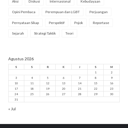
Aksi
Diskusi
Internasional
Kebudayaan
Opini Pembaca
Perempuan dan LGBT
Perjuangan
Pernyataan Sikap
Perspektif
Pojok
Reportase
Sejarah
Strategi Taktik
Teori
Agustus 2026
S
S
R
K
J
S
M
1
2
3
4
5
6
7
8
9
10
11
12
13
14
15
16
17
18
19
20
21
22
23
24
25
26
27
28
29
30
31
« Jul