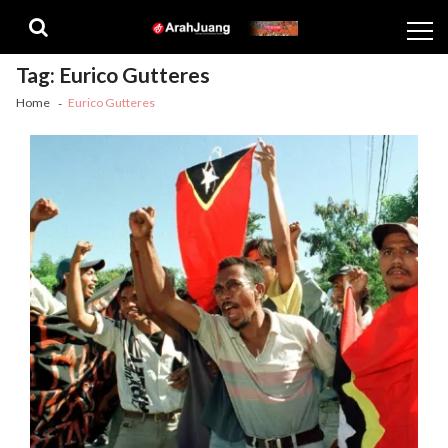
Skip
Skip
to
to
navigation
content
Tag:
Eurico Gutteres
Home
Eurico Gutteres