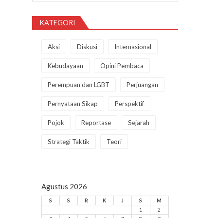
KATEGORI
Aksi
Diskusi
Internasional
Kebudayaan
Opini Pembaca
Perempuan dan LGBT
Perjuangan
Pernyataan Sikap
Perspektif
Pojok
Reportase
Sejarah
Strategi Taktik
Teori
Agustus 2026
S
S
R
K
J
S
M
1
2