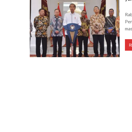
Rab
Pen
mas
R