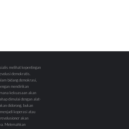
sialis melihat kepentingan
volusi demokratis.
alam bidang demokrasi,
 dengan mendirikan
 Dimana kekuasaan akan
tahap dimulai dengan alat-
l akan didorong, bukan
menjadi koperasi atau
 revolusioner akan
ya. Melemahkan