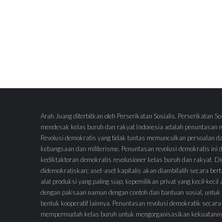
Arah Juang diterbitkan oleh Perserikatan Sosialis. Perserikatan So
mendesak kelas buruh dan rakyat Indonesia adalah penuntasan re
Revolusi demokratis yang tidak tuntas memunculkan persoalan d
kebangsaan dan militerisme. Penuntasan revolusi demokratis ini
kediktaktoran demokratis revolusioner kelas buruh dan rakyat.
didemokratiskan; aset-aset kapitalis akan diambilalih secara ber
alat produksi yang paling siap; kepemilikan privat yang kecil-keci
dengan paksaan namun dengan contoh dan bantuan sosial, untuk 
bentuk kooperatif lainnya. Penuntasan revolusi demokratik secara
mempermudah kelas buruh untuk mengorganisasikan kekuatann