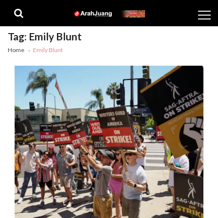
Skip
Skip
to
to
navigation
content
Tag:
Emily Blunt
Home
Emily Blunt