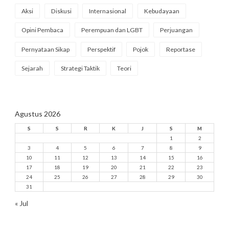
Aksi
Diskusi
Internasional
Kebudayaan
Opini Pembaca
Perempuan dan LGBT
Perjuangan
Pernyataan Sikap
Perspektif
Pojok
Reportase
Sejarah
Strategi Taktik
Teori
Agustus 2026
S
S
R
K
J
S
M
1
2
3
4
5
6
7
8
9
10
11
12
13
14
15
16
17
18
19
20
21
22
23
24
25
26
27
28
29
30
31
« Jul