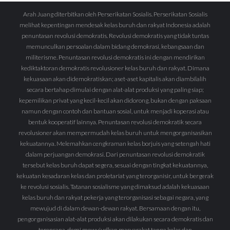
Arah Juang diterbitkan oleh Perserikatan Sosialis. Perserikatan Sosialis
melihat kepentingan mendesak kelas buruh dan rakyat Indonesia adalah
penuntasan revolusi demokratis. Revolusi demokratis yang tidak tuntas
memunculkan persoalan dalam bidang demokrasi, kebangsaan dan
militerisme. Penuntasan revolusi demokratis ini dengan mendirikan
kediktaktoran demokratis revolusioner kelas buruh dan rakyat. Dimana
kekuasaan akan didemokratiskan; aset-aset kapitalis akan diambilalih
secara bertahap dimulai dengan alat-alat produksi yang paling siap;
kepemilikan privat yang kecil-kecil akan didorong, bukan dengan paksaan
namun dengan contoh dan bantuan sosial, untuk menjadi koperasi atau
bentuk kooperatif lainnya. Penuntasan revolusi demokratik secara
revolusioner akan mempermudah kelas buruh untuk mengorganisasikan
kekuatannya. Melemahkan cengkraman kelas borjuis yang setengah hati
dalam perjuangan demokrasi. Dari penuntasan revolusi demokratik
tersebut kelas buruh dapat segera, sesuai dengan tingkat kekuatannya,
kekuatan kesadaran kelas dan proletariat yang terorganisir, untuk bergerak
ke revolusi sosialis. Tatanan sosialisme yang dimaksud adalah kekuasaan
kelas buruh dan rakyat pekerja yang terorganisasi sebagai negara, yang
mewujud di dalam dewan-dewan rakyat. Bersamaan dengan itu,
pengorganisasian alat-alat produksi akan dilakukan secara demokratis dan
terencana, demi mewujudkan masyarakat tanpa kelas dan