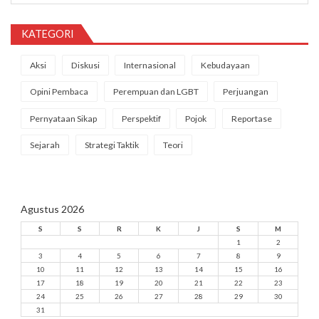
KATEGORI
Aksi
Diskusi
Internasional
Kebudayaan
Opini Pembaca
Perempuan dan LGBT
Perjuangan
Pernyataan Sikap
Perspektif
Pojok
Reportase
Sejarah
Strategi Taktik
Teori
Agustus 2026
S
S
R
K
J
S
M
1
2
3
4
5
6
7
8
9
10
11
12
13
14
15
16
17
18
19
20
21
22
23
24
25
26
27
28
29
30
31