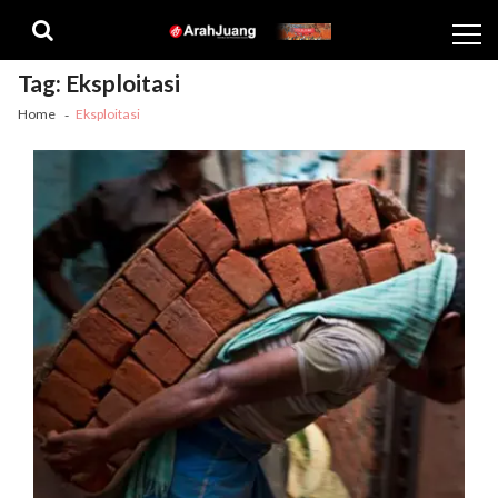
Skip
Skip
to
to
navigation
content
Tag:
Eksploitasi
Home
Eksploitasi