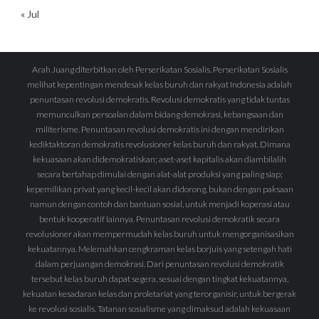
« Jul
Arah Juang diterbitkan oleh Perserikatan Sosialis. Perserikatan Sosialis
melihat kepentingan mendesak kelas buruh dan rakyat Indonesia adalah
penuntasan revolusi demokratis. Revolusi demokratis yang tidak tuntas
memunculkan persoalan dalam bidang demokrasi, kebangsaan dan
militerisme. Penuntasan revolusi demokratis ini dengan mendirikan
kediktaktoran demokratis revolusioner kelas buruh dan rakyat. Dimana
kekuasaan akan didemokratiskan; aset-aset kapitalis akan diambilalih
secara bertahap dimulai dengan alat-alat produksi yang paling siap;
kepemilikan privat yang kecil-kecil akan didorong, bukan dengan paksaan
namun dengan contoh dan bantuan sosial, untuk menjadi koperasi atau
bentuk kooperatif lainnya. Penuntasan revolusi demokratik secara
revolusioner akan mempermudah kelas buruh untuk mengorganisasikan
kekuatannya. Melemahkan cengkraman kelas borjuis yang setengah hati
dalam perjuangan demokrasi. Dari penuntasan revolusi demokratik
tersebut kelas buruh dapat segera, sesuai dengan tingkat kekuatannya,
kekuatan kesadaran kelas dan proletariat yang terorganisir, untuk bergerak
ke revolusi sosialis. Tatanan sosialisme yang dimaksud adalah kekuasaan