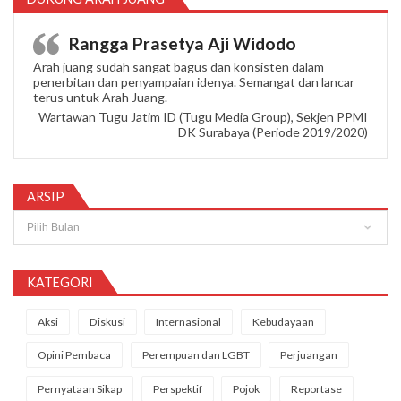
Rangga Prasetya Aji Widodo
Arah juang sudah sangat bagus dan konsisten dalam
penerbitan dan penyampaian idenya. Semangat dan lancar
terus untuk Arah Juang.
Wartawan Tugu Jatim ID (Tugu Media Group), Sekjen PPMI
DK Surabaya (Periode 2019/2020)
ARSIP
Arsip
KATEGORI
Aksi
Diskusi
Internasional
Kebudayaan
Opini Pembaca
Perempuan dan LGBT
Perjuangan
Pernyataan Sikap
Perspektif
Pojok
Reportase