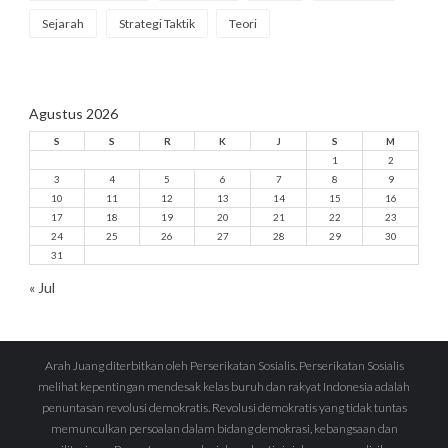
Sejarah
Strategi Taktik
Teori
Agustus 2026
S
S
R
K
J
S
M
1
2
3
4
5
6
7
8
9
10
11
12
13
14
15
16
17
18
19
20
21
22
23
24
25
26
27
28
29
30
31
« Jul
Arah Juang diterbitkan oleh Perserikatan Sosialis. Perserikatan Sosialis
melihat kepentingan mendesak kelas buruh dan rakyat Indonesia adalah
penuntasan revolusi demokratis. Revolusi demokratis yang tidak tuntas
memunculkan persoalan dalam bidang demokrasi, kebangsaan dan