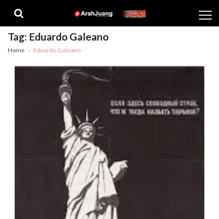
Skip
Skip
to
to
navigation
content
Tag:
Eduardo Galeano
Home
Eduardo Galeano