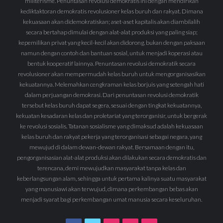
militerisme. Penuntasan revolusi demokratis ini dengan mendirikan
kediktaktoran demokratis revolusioner kelas buruh dan rakyat. Dimana
kekuasaan akan didemokratiskan; aset-aset kapitalis akan diambilalih
secara bertahap dimulai dengan alat-alat produksi yang paling siap;
kepemilikan privat yang kecil-kecil akan didorong, bukan dengan paksaan
namun dengan contoh dan bantuan sosial, untuk menjadi koperasi atau
bentuk kooperatif lainnya. Penuntasan revolusi demokratik secara
revolusioner akan mempermudah kelas buruh untuk mengorganisasikan
kekuatannya. Melemahkan cengkraman kelas borjuis yang setengah hati
dalam perjuangan demokrasi. Dari penuntasan revolusi demokratik
tersebut kelas buruh dapat segera, sesuai dengan tingkat kekuatannya,
kekuatan kesadaran kelas dan proletariat yang terorganisir, untuk bergerak
ke revolusi sosialis. Tatanan sosialisme yang dimaksud adalah kekuasaan
kelas buruh dan rakyat pekerja yang terorganisasi sebagai negara, yang
mewujud di dalam dewan-dewan rakyat. Bersamaan dengan itu,
pengorganisasian alat-alat produksi akan dilakukan secara demokratis dan
terencana, demi mewujudkan masyarakat tanpa kelas dan
keberlangsungan alam, sehingga untuk pertama kalinya suatu masyarakat
yang manusiawi akan terwujud, dimana perkembangan bebas akan
menjadi syarat bagi perkembangan umat manusia secara keseluruhan.