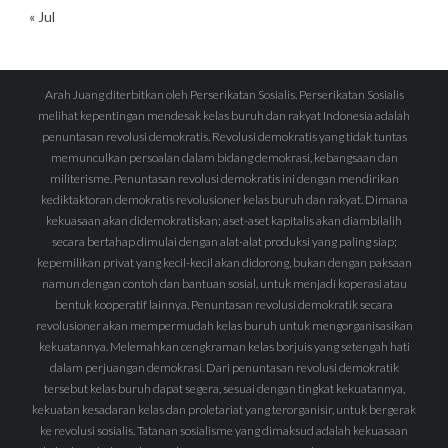
« Jul
Arah Juang diterbitkan oleh Perserikatan Sosialis. Perserikatan Sosialis
melihat kepentingan mendesak kelas buruh dan rakyat Indonesia adalah
penuntasan revolusi demokratis. Revolusi demokratis yang tidak tuntas
memunculkan persoalan dalam bidang demokrasi, kebangsaan dan
militerisme. Penuntasan revolusi demokratis ini dengan mendirikan
kediktaktoran demokratis revolusioner kelas buruh dan rakyat. Dimana
kekuasaan akan didemokratiskan; aset-aset kapitalis akan diambilalih
secara bertahap dimulai dengan alat-alat produksi yang paling siap;
kepemilikan privat yang kecil-kecil akan didorong, bukan dengan paksaan
namun dengan contoh dan bantuan sosial, untuk menjadi koperasi atau
bentuk kooperatif lainnya. Penuntasan revolusi demokratik secara
revolusioner akan mempermudah kelas buruh untuk mengorganisasikan
kekuatannya. Melemahkan cengkraman kelas borjuis yang setengah hati
dalam perjuangan demokrasi. Dari penuntasan revolusi demokratik
tersebut kelas buruh dapat segera, sesuai dengan tingkat kekuatannya,
kekuatan kesadaran kelas dan proletariat yang terorganisir, untuk bergerak
ke revolusi sosialis. Tatanan sosialisme yang dimaksud adalah kekuasaan