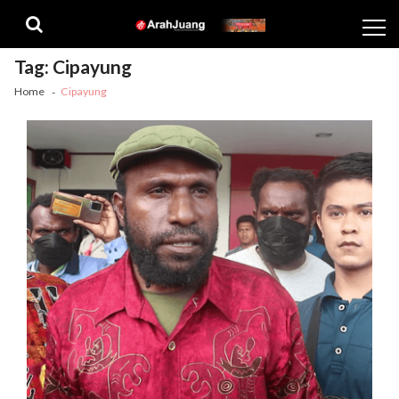
Skip
Skip
to
to
navigation
content
Tag:
Cipayung
Home
Cipayung