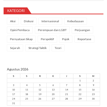
KATEGORI
Aksi
Diskusi
Internasional
Kebudayaan
Opini Pembaca
Perempuan dan LGBT
Perjuangan
Pernyataan Sikap
Perspektif
Pojok
Reportase
Sejarah
Strategi Taktik
Teori
Agustus 2026
S
S
R
K
J
S
M
1
2
3
4
5
6
7
8
9
10
11
12
13
14
15
16
17
18
19
20
21
22
23
24
25
26
27
28
29
30
31