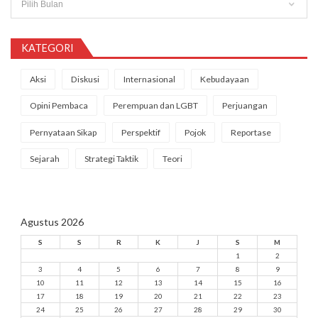
KATEGORI
Aksi
Diskusi
Internasional
Kebudayaan
Opini Pembaca
Perempuan dan LGBT
Perjuangan
Pernyataan Sikap
Perspektif
Pojok
Reportase
Sejarah
Strategi Taktik
Teori
Agustus 2026
S
S
R
K
J
S
M
1
2
3
4
5
6
7
8
9
10
11
12
13
14
15
16
17
18
19
20
21
22
23
24
25
26
27
28
29
30