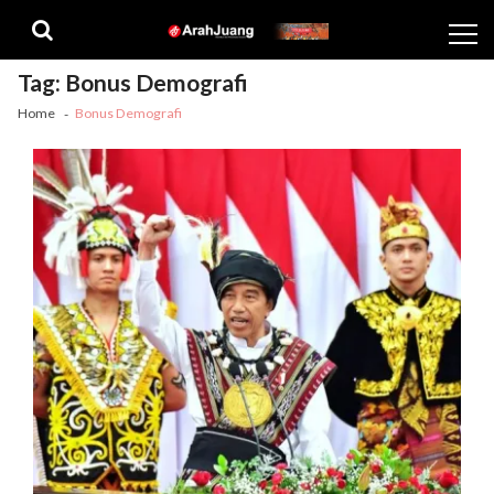
Skip
Skip
to
to
navigation
content
Tag:
Bonus Demografi
Home
Bonus Demografi