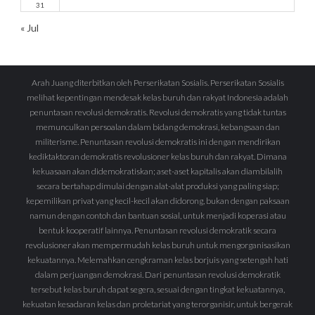
31
« Jul
Arah Juang diterbitkan oleh Perserikatan Sosialis. Perserikatan Sosialis
melihat kepentingan mendesak kelas buruh dan rakyat Indonesia adalah
penuntasan revolusi demokratis. Revolusi demokratis yang tidak tuntas
memunculkan persoalan dalam bidang demokrasi, kebangsaan dan
militerisme. Penuntasan revolusi demokratis ini dengan mendirikan
kediktaktoran demokratis revolusioner kelas buruh dan rakyat. Dimana
kekuasaan akan didemokratiskan; aset-aset kapitalis akan diambilalih
secara bertahap dimulai dengan alat-alat produksi yang paling siap;
kepemilikan privat yang kecil-kecil akan didorong, bukan dengan paksaan
namun dengan contoh dan bantuan sosial, untuk menjadi koperasi atau
bentuk kooperatif lainnya. Penuntasan revolusi demokratik secara
revolusioner akan mempermudah kelas buruh untuk mengorganisasikan
kekuatannya. Melemahkan cengkraman kelas borjuis yang setengah hati
dalam perjuangan demokrasi. Dari penuntasan revolusi demokratik
tersebut kelas buruh dapat segera, sesuai dengan tingkat kekuatannya,
kekuatan kesadaran kelas dan proletariat yang terorganisir, untuk bergerak