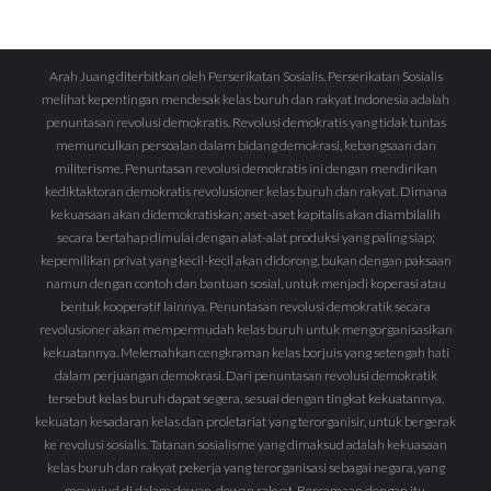
Arah Juang diterbitkan oleh Perserikatan Sosialis. Perserikatan Sosialis
melihat kepentingan mendesak kelas buruh dan rakyat Indonesia adalah
penuntasan revolusi demokratis. Revolusi demokratis yang tidak tuntas
memunculkan persoalan dalam bidang demokrasi, kebangsaan dan
militerisme. Penuntasan revolusi demokratis ini dengan mendirikan
kediktaktoran demokratis revolusioner kelas buruh dan rakyat. Dimana
kekuasaan akan didemokratiskan; aset-aset kapitalis akan diambilalih
secara bertahap dimulai dengan alat-alat produksi yang paling siap;
kepemilikan privat yang kecil-kecil akan didorong, bukan dengan paksaan
namun dengan contoh dan bantuan sosial, untuk menjadi koperasi atau
bentuk kooperatif lainnya. Penuntasan revolusi demokratik secara
revolusioner akan mempermudah kelas buruh untuk mengorganisasikan
kekuatannya. Melemahkan cengkraman kelas borjuis yang setengah hati
dalam perjuangan demokrasi. Dari penuntasan revolusi demokratik
tersebut kelas buruh dapat segera, sesuai dengan tingkat kekuatannya,
kekuatan kesadaran kelas dan proletariat yang terorganisir, untuk bergerak
ke revolusi sosialis. Tatanan sosialisme yang dimaksud adalah kekuasaan
kelas buruh dan rakyat pekerja yang terorganisasi sebagai negara, yang
mewujud di dalam dewan-dewan rakyat. Bersamaan dengan itu,