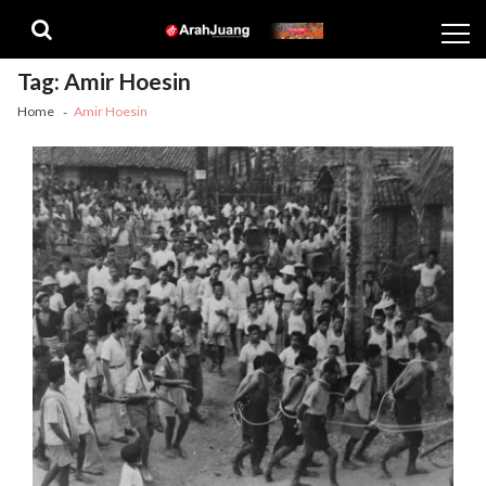
Skip
Skip
to
to
navigation
content
Tag:
Amir Hoesin
Home
Amir Hoesin