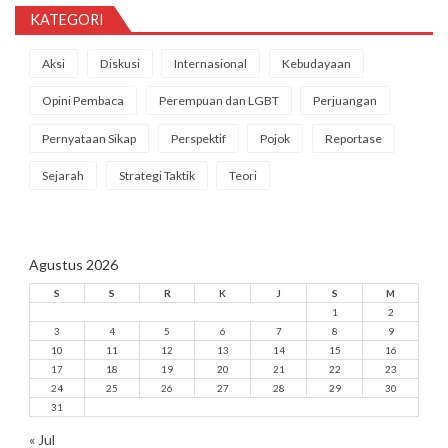
KATEGORI
Aksi
Diskusi
Internasional
Kebudayaan
Opini Pembaca
Perempuan dan LGBT
Perjuangan
Pernyataan Sikap
Perspektif
Pojok
Reportase
Sejarah
Strategi Taktik
Teori
Agustus 2026
S
S
R
K
J
S
M
1
2
3
4
5
6
7
8
9
10
11
12
13
14
15
16
17
18
19
20
21
22
23
24
25
26
27
28
29
30
31
« Jul