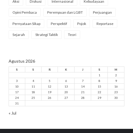
Aksi
Diskusi
Internasional
Kebudayaan
Opini Pembaca
Perempuan dan LGBT
Perjuangan
Pernyataan Sikap
Perspektif
Pojok
Reportase
Sejarah
Strategi Taktik
Teori
Agustus 2026
S
S
R
K
J
S
M
1
2
3
4
5
6
7
8
9
10
11
12
13
14
15
16
17
18
19
20
21
22
23
24
25
26
27
28
29
30
31
« Jul