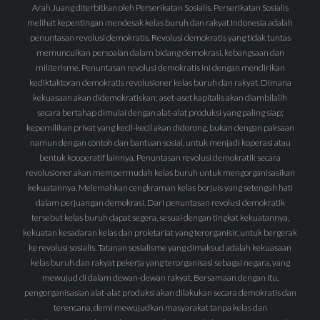
Arah Juang diterbitkan oleh Perserikatan Sosialis. Perserikatan Sosialis
melihat kepentingan mendesak kelas buruh dan rakyat Indonesia adalah
penuntasan revolusi demokratis. Revolusi demokratis yang tidak tuntas
memunculkan persoalan dalam bidang demokrasi, kebangsaan dan
militerisme. Penuntasan revolusi demokratis ini dengan mendirikan
kediktaktoran demokratis revolusioner kelas buruh dan rakyat. Dimana
kekuasaan akan didemokratiskan; aset-aset kapitalis akan diambilalih
secara bertahap dimulai dengan alat-alat produksi yang paling siap;
kepemilikan privat yang kecil-kecil akan didorong, bukan dengan paksaan
namun dengan contoh dan bantuan sosial, untuk menjadi koperasi atau
bentuk kooperatif lainnya. Penuntasan revolusi demokratik secara
revolusioner akan mempermudah kelas buruh untuk mengorganisasikan
kekuatannya. Melemahkan cengkraman kelas borjuis yang setengah hati
dalam perjuangan demokrasi. Dari penuntasan revolusi demokratik
tersebut kelas buruh dapat segera, sesuai dengan tingkat kekuatannya,
kekuatan kesadaran kelas dan proletariat yang terorganisir, untuk bergerak
ke revolusi sosialis. Tatanan sosialisme yang dimaksud adalah kekuasaan
kelas buruh dan rakyat pekerja yang terorganisasi sebagai negara, yang
mewujud di dalam dewan-dewan rakyat. Bersamaan dengan itu,
pengorganisasian alat-alat produksi akan dilakukan secara demokratis dan
terencana, demi mewujudkan masyarakat tanpa kelas dan