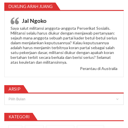
DUKUNG ARAH JUANG
Jal Ngoko
Saya salut militansi anggota-anggota Perserikat Sosialis.
Militansi selalu harus diukur dengan menjawab pertanyaan:
sejauh mana anggota sebuah partai kader betul-betul serius
dalam menjalankan keputusannya? Kalau keputusannya
adalah harus menjamin terbitnya koran partai sebagai salah
satu pekerjaan dasar, militansi diukur dengan apakah koran
bertahan terbit secara berkala dan berisi serius? Selamat
atas keuletan dan militansinnya.
Perantau di Australia
ARSIP
Arsip
KATEGORI