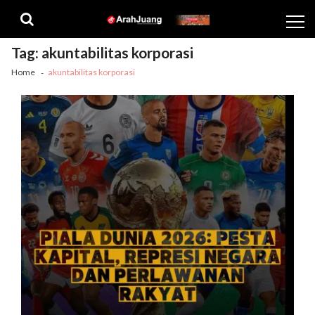
Skip
Skip
to
to
navigation
content
Tag:
akuntabilitas korporasi
Home
akuntabilitas korporasi