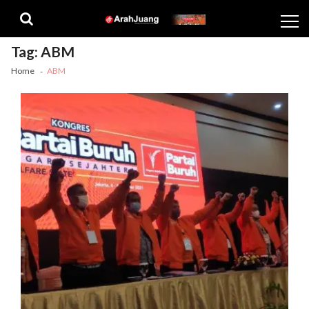
Skip
Skip
to
to
navigation
content
Tag:
ABM
Home
ABM