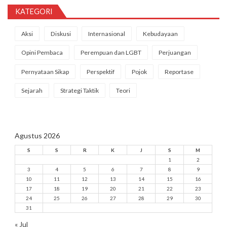
KATEGORI
Aksi
Diskusi
Internasional
Kebudayaan
Opini Pembaca
Perempuan dan LGBT
Perjuangan
Pernyataan Sikap
Perspektif
Pojok
Reportase
Sejarah
Strategi Taktik
Teori
Agustus 2026
S
S
R
K
J
S
M
1
2
3
4
5
6
7
8
9
10
11
12
13
14
15
16
17
18
19
20
21
22
23
24
25
26
27
28
29
30
31
« Jul