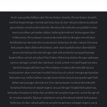
Arah Juang diterbitkan oleh Perserikatan Sosialis. Perserikatan Sosialis
melihat kepentingan mendesak kelas buruh dan rakyat Indonesia adalah
penuntasan revolusi demokratis. Revolusi demokratis yang tidak tuntas
memunculkan persoalan dalam bidang demokrasi, kebangsaan dan
militerisme. Penuntasan revolusi demokratis ini dengan mendirikan
kediktaktoran demokratis revolusioner kelas buruh dan rakyat. Dimana
kekuasaan akan didemokratiskan; aset-aset kapitalis akan diambilalih
secara bertahap dimulai dengan alat-alat produksi yang paling siap;
kepemilikan privat yang kecil-kecil akan didorong, bukan dengan paksaan
namun dengan contoh dan bantuan sosial, untuk menjadi koperasi atau
bentuk kooperatif lainnya. Penuntasan revolusi demokratik secara
revolusioner akan mempermudah kelas buruh untuk mengorganisasikan
kekuatannya. Melemahkan cengkraman kelas borjuis yang setengah hati
dalam perjuangan demokrasi. Dari penuntasan revolusi demokratik
tersebut kelas buruh dapat segera, sesuai dengan tingkat kekuatannya,
kekuatan kesadaran kelas dan proletariat yang terorganisir, untuk bergerak
ke revolusi sosialis. Tatanan sosialisme yang dimaksud adalah kekuasaan
kelas buruh dan rakyat pekerja yang terorganisasi sebagai negara, yang