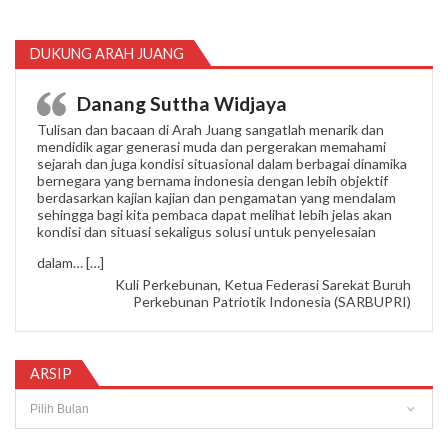
DUKUNG ARAH JUANG
Danang Suttha Widjaya
Tulisan dan bacaan di Arah Juang sangatlah menarik dan
mendidik agar generasi muda dan pergerakan memahami
sejarah dan juga kondisi situasional dalam berbagai dinamika
bernegara yang bernama indonesia dengan lebih objektif
berdasarkan kajian kajian dan pengamatan yang mendalam
sehingga bagi kita pembaca dapat melihat lebih jelas akan
kondisi dan situasi sekaligus solusi untuk penyelesaian
“Danang Suttha Widjaya”
dalam…
[…]
Kuli Perkebunan, Ketua Federasi Sarekat Buruh
Perkebunan Patriotik Indonesia (SARBUPRI)
ARSIP
Arsip