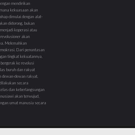
 dengan mendirikan
 Dimana kekuasaan akan
tahap dimulai dengan alat-
l akan didorong, bukan
menjadi koperasi atau
 revolusioner akan
ya. Melemahkan
demokrasi. Dari penuntasan
ngan tingkat kekuatannya,
 bergerak ke revolusi
las buruh dan rakyat
am dewan-dewan rakyat.
 dilakukan secara
kelas dan keberlangsungan
nusiawi akan terwujud,
angan umat manusia secara
Mari Bergabung
Menja