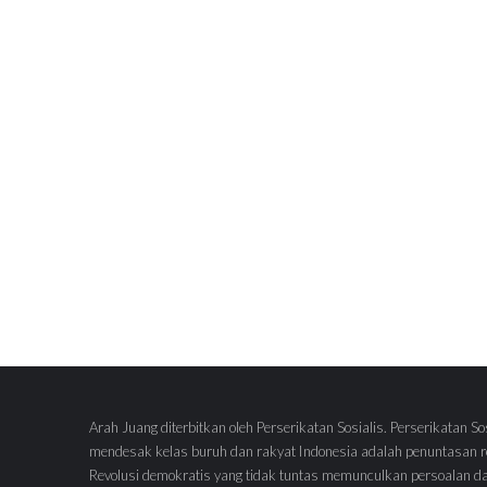
Arah Juang diterbitkan oleh Perserikatan Sosialis. Perserikatan So
mendesak kelas buruh dan rakyat Indonesia adalah penuntasan re
Revolusi demokratis yang tidak tuntas memunculkan persoalan d