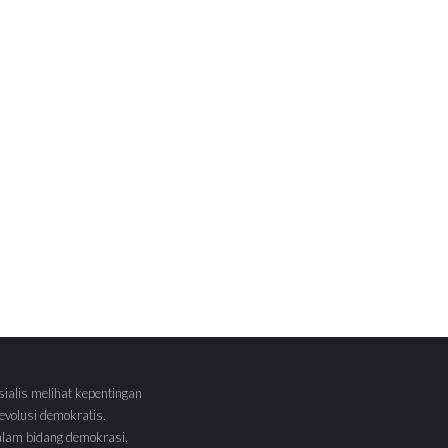
sialis melihat kepentingan
volusi demokratis.
alam bidang demokrasi,