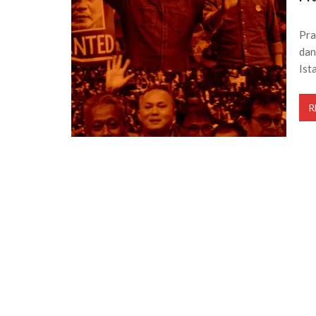
Pra
dan
Ist
R