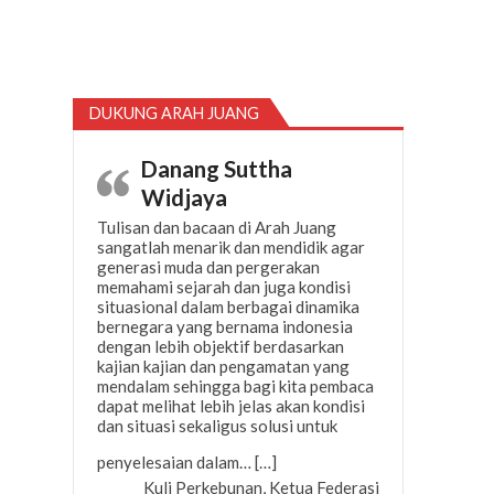
DUKUNG ARAH JUANG
Danang Suttha
Widjaya
Tulisan dan bacaan di Arah Juang
sangatlah menarik dan mendidik agar
generasi muda dan pergerakan
memahami sejarah dan juga kondisi
situasional dalam berbagai dinamika
bernegara yang bernama indonesia
dengan lebih objektif berdasarkan
kajian kajian dan pengamatan yang
mendalam sehingga bagi kita pembaca
dapat melihat lebih jelas akan kondisi
dan situasi sekaligus solusi untuk
“Danang Suttha Widjaya”
penyelesaian dalam…
[…]
Kuli Perkebunan, Ketua Federasi