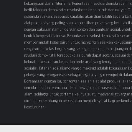
kebangsaan dan militerisme. Penuntasan revolusi demokratis ini
kediktaktoran demokratis revolusioner kelas buruh dan rakyat.
didemokratiskan; aset-aset kapitalis akan diambilalih secara ber
alat produksi yang paling siap; kepemilikan privat yang kecil-keci
dengan paksaan namun dengan contoh dan bantuan sosial, untuk 
bentuk kooperatif lainnya. Penuntasan revolusi demokratik secara
mempermudah kelas buruh untuk mengorganisasikan kekuatann
cengkraman kelas borjuis yang setengah hati dalam perjuangan 
revolusi demokratik tersebut kelas buruh dapat segera, sesuai de
kekuatan kesadaran kelas dan proletariat yang terorganisir, untuk
sosialis. Tatanan sosialisme yang dimaksud adalah kekuasaan ke
pekerja yang terorganisasi sebagai negara, yang mewujud di dal
Bersamaan dengan itu, pengorganisasian alat-alat produksi akan
demokratis dan terencana, demi mewujudkan masyarakat tanpa 
alam, sehingga untuk pertama kalinya suatu masyarakat yang ma
dimana perkembangan bebas akan menjadi syarat bagi perkemb
keseluruhan.
© 2023 | WordPress Theme :
VMagazine Lite